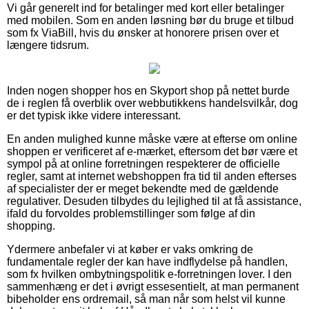
Vi går generelt ind for betalinger med kort eller betalinger
med mobilen. Som en anden løsning bør du bruge et tilbud
som fx ViaBill, hvis du ønsker at honorere prisen over et
længere tidsrum.
Inden nogen shopper hos en Skyport shop på nettet burde
de i reglen få overblik over webbutikkens handelsvilkår, dog
er det typisk ikke videre interessant.
En anden mulighed kunne måske være at efterse om online
shoppen er verificeret af e-mærket, eftersom det bør være et
sympol på at online forretningen respekterer de officielle
regler, samt at internet webshoppen fra tid til anden efterses
af specialister der er meget bekendte med de gældende
regulativer. Desuden tilbydes du lejlighed til at få assistance,
ifald du forvoldes problemstillinger som følge af din
shopping.
Ydermere anbefaler vi at køber er vaks omkring de
fundamentale regler der kan have indflydelse på handlen,
som fx hvilken ombytningspolitik e-forretningen lover. I den
sammenhæng er det i øvrigt essesentielt, at man permanent
bibeholder ens ordremail, så man når som helst vil kunne