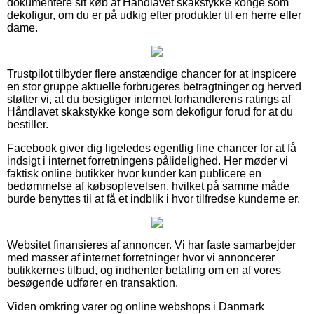
dokumentere sit køb af Håndlavet skakstykke konge som
dekofigur, om du er på udkig efter produkter til en herre eller
dame.
Trustpilot tilbyder flere anstændige chancer for at inspicere
en stor gruppe aktuelle forbrugeres betragtninger og herved
støtter vi, at du besigtiger internet forhandlerens ratings af
Håndlavet skakstykke konge som dekofigur forud for at du
bestiller.
Facebook giver dig ligeledes egentlig fine chancer for at få
indsigt i internet forretningens pålidelighed. Her møder vi
faktisk online butikker hvor kunder kan publicere en
bedømmelse af købsoplevelsen, hvilket på samme måde
burde benyttes til at få et indblik i hvor tilfredse kunderne er.
Websitet finansieres af annoncer. Vi har faste samarbejder
med masser af internet forretninger hvor vi annoncerer
butikkernes tilbud, og indhenter betaling om en af vores
besøgende udfører en transaktion.
Viden omkring varer og online webshops i Danmark