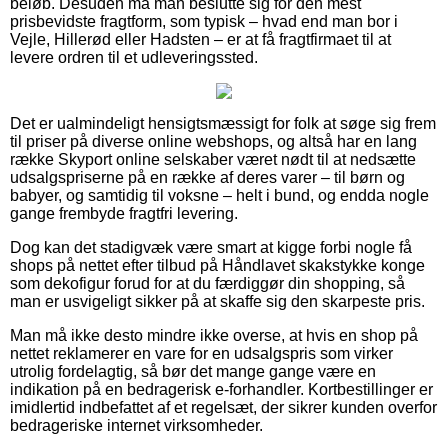
beløb. Desuden må man beslutte sig for den mest
prisbevidste fragtform, som typisk – hvad end man bor i
Vejle, Hillerød eller Hadsten – er at få fragtfirmaet til at
levere ordren til et udleveringssted.
Det er ualmindeligt hensigtsmæssigt for folk at søge sig frem
til priser på diverse online webshops, og altså har en lang
række Skyport online selskaber været nødt til at nedsætte
udsalgspriserne på en række af deres varer – til børn og
babyer, og samtidig til voksne – helt i bund, og endda nogle
gange frembyde fragtfri levering.
Dog kan det stadigvæk være smart at kigge forbi nogle få
shops på nettet efter tilbud på Håndlavet skakstykke konge
som dekofigur forud for at du færdiggør din shopping, så
man er usvigeligt sikker på at skaffe sig den skarpeste pris.
Man må ikke desto mindre ikke overse, at hvis en shop på
nettet reklamerer en vare for en udsalgspris som virker
utrolig fordelagtig, så bør det mange gange være en
indikation på en bedragerisk e-forhandler. Kortbestillinger er
imidlertid indbefattet af et regelsæt, der sikrer kunden overfor
bedrageriske internet virksomheder.