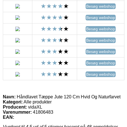
Besøg webshop
Besøg webshop
Besøg webshop
Besøg webshop
Besøg webshop
Besøg webshop
Besøg webshop
Navn:
Håndlavet Tæppe Jute 120 Cm Hvid Og Naturfarvet
Kategori:
Alle produkter
Producent:
vidaXL
Varenummer:
41806483
EAN:
Vurderet til
4.5
ud af 5 stjerner baseret på
48
anmeldelser