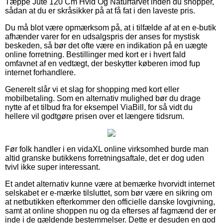
Tæppe Jute 120 Cm Hvid Og Naturfarvet inden du shopper,
sådan at du er skråsikker på at få fat i den laveste pris.
Du må blot være opmærksom på, at i tilfælde af at en e-butik
afhænder varer for en udsalgspris der anses for mystisk
beskeden, så bør det ofte være en indikation på en uægte
online forretning. Bestillinger med kort er i hvert fald
omfavnet af en vedtægt, der beskytter køberen imod fup
internet forhandlere.
Generelt slår vi et slag for shopping med kort eller
mobilbetaling. Som en alternativ mulighed bør du drage
nytte af et tilbud fra for eksempel ViaBill, for så vidt du
hellere vil godtgøre prisen over et længere tidsrum.
Før folk handler i en vidaXL online virksomhed burde man
altid granske butikkens forretningsaftale, det er dog uden
tvivl ikke super interessant.
Et andet alternativ kunne være at bemærke hvorvidt internet
selskabet er e-mærke tilsluttet, som bør være en sikring om
at netbutikken efterkommer den officielle danske lovgivning,
samt at online shoppen nu og da efterses af fagmænd der er
inde i de gældende bestemmelser. Dette er desuden en god