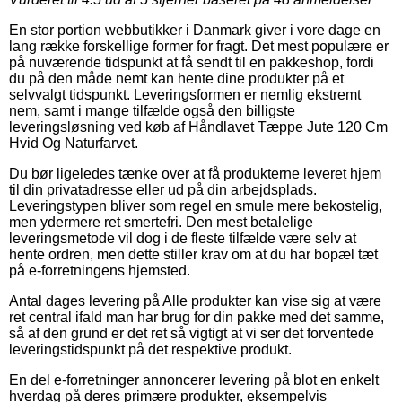
En stor portion webbutikker i Danmark giver i vore dage en
lang række forskellige former for fragt. Det mest populære er
på nuværende tidspunkt at få sendt til en pakkeshop, fordi
du på den måde nemt kan hente dine produkter på et
selvvalgt tidspunkt. Leveringsformen er nemlig ekstremt
nem, samt i mange tilfælde også den billigste
leveringsløsning ved køb af Håndlavet Tæppe Jute 120 Cm
Hvid Og Naturfarvet.
Du bør ligeledes tænke over at få produkterne leveret hjem
til din privatadresse eller ud på din arbejdsplads.
Leveringstypen bliver som regel en smule mere bekostelig,
men ydermere ret smertefri. Den mest betalelige
leveringsmetode vil dog i de fleste tilfælde være selv at
hente ordren, men dette stiller krav om at du har bopæl tæt
på e-forretningens hjemsted.
Antal dages levering på Alle produkter kan vise sig at være
ret central ifald man har brug for din pakke med det samme,
så af den grund er det ret så vigtigt at vi ser det forventede
leveringstidspunkt på det respektive produkt.
En del e-forretninger annoncerer levering på blot en enkelt
hverdag på deres primære produkter, eksempelvis