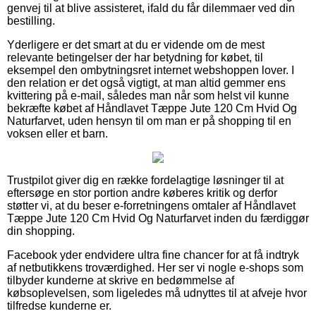
genvej til at blive assisteret, ifald du får dilemmaer ved din
bestilling.
Yderligere er det smart at du er vidende om de mest
relevante betingelser der har betydning for købet, til
eksempel den ombytningsret internet webshoppen lover. I
den relation er det også vigtigt, at man altid gemmer ens
kvittering på e-mail, således man når som helst vil kunne
bekræfte købet af Håndlavet Tæppe Jute 120 Cm Hvid Og
Naturfarvet, uden hensyn til om man er på shopping til en
voksen eller et barn.
Trustpilot giver dig en række fordelagtige løsninger til at
eftersøge en stor portion andre køberes kritik og derfor
støtter vi, at du beser e-forretningens omtaler af Håndlavet
Tæppe Jute 120 Cm Hvid Og Naturfarvet inden du færdiggør
din shopping.
Facebook yder endvidere ultra fine chancer for at få indtryk
af netbutikkens troværdighed. Her ser vi nogle e-shops som
tilbyder kunderne at skrive en bedømmelse af
købsoplevelsen, som ligeledes må udnyttes til at afveje hvor
tilfredse kunderne er.