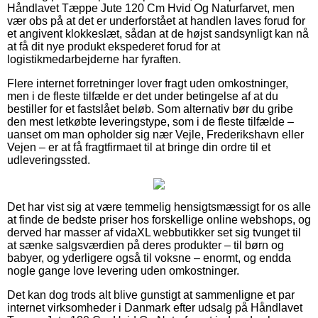
Håndlavet Tæppe Jute 120 Cm Hvid Og Naturfarvet, men
vær obs på at det er underforstået at handlen laves forud for
et angivent klokkeslæt, sådan at de højst sandsynligt kan nå
at få dit nye produkt ekspederet forud for at
logistikmedarbejderne har fyraften.
Flere internet forretninger lover fragt uden omkostninger,
men i de fleste tilfælde er det under betingelse af at du
bestiller for et fastslået beløb. Som alternativ bør du gribe
den mest letkøbte leveringstype, som i de fleste tilfælde –
uanset om man opholder sig nær Vejle, Frederikshavn eller
Vejen – er at få fragtfirmaet til at bringe din ordre til et
udleveringssted.
Det har vist sig at være temmelig hensigtsmæssigt for os alle
at finde de bedste priser hos forskellige online webshops, og
derved har masser af vidaXL webbutikker set sig tvunget til
at sænke salgsværdien på deres produkter – til børn og
babyer, og yderligere også til voksne – enormt, og endda
nogle gange love levering uden omkostninger.
Det kan dog trods alt blive gunstigt at sammenligne et par
internet virksomheder i Danmark efter udsalg på Håndlavet