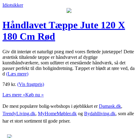
Idiotsikker
Håndlavet Tæppe Jute 120 X
180 Cm Rød
Giv dit interiør et naturligt præg med vores flettede jutetæppe! Dette
æstetisk tiltalende tæppe er håndvævet af dygtige
kunsthåndværkere, som udfører et enestående håndværk, så det
passer perfekt til din boligindretning. Tæppet er blødt at røre ved, da
d
(Læs mere)
749
kr.
(Vis fragtpris)
Læs mere »
Køb nu »
De mest populære bolig-webshops i øjeblikket er
Damask.dk
,
TrendyLiving.dk
,
MyHomeMøbler.dk
og
Bydahlliving.dk
, som alle
har et stort sortiment til gode priser.