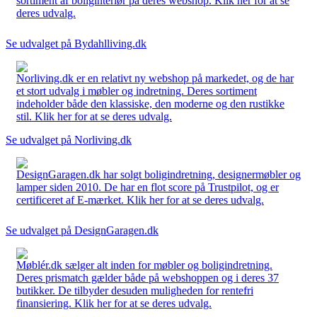
sortiment af boliginteriør på deres webshop. Klik her for at se
deres udvalg.
Se udvalget på Bydahlliving.dk
Norliving.dk er en relativt ny webshop på markedet, og de har
et stort udvalg i møbler og indretning. Deres sortiment
indeholder både den klassiske, den moderne og den rustikke
stil. Klik her for at se deres udvalg.
Se udvalget på Norliving.dk
DesignGaragen.dk har solgt boligindretning, designermøbler og
lamper siden 2010. De har en flot score på Trustpilot, og er
certificeret af E-mærket. Klik her for at se deres udvalg.
Se udvalget på DesignGaragen.dk
Møblér.dk sælger alt inden for møbler og boligindretning.
Deres prismatch gælder både på webshoppen og i deres 37
butikker. De tilbyder desuden muligheden for rentefri
finansiering. Klik her for at se deres udvalg.