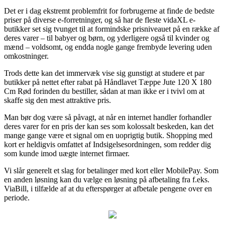
Det er i dag ekstremt problemfrit for forbrugerne at finde de bedste
priser på diverse e-forretninger, og så har de fleste vidaXL e-
butikker set sig tvunget til at formindske prisniveauet på en række af
deres varer – til babyer og børn, og yderligere også til kvinder og
mænd – voldsomt, og endda nogle gange frembyde levering uden
omkostninger.
Trods dette kan det immervæk vise sig gunstigt at studere et par
butikker på nettet efter rabat på Håndlavet Tæppe Jute 120 X 180
Cm Rød forinden du bestiller, sådan at man ikke er i tvivl om at
skaffe sig den mest attraktive pris.
Man bør dog være så påvagt, at når en internet handler forhandler
deres varer for en pris der kan ses som kolossalt beskeden, kan det
mange gange være et signal om en uoprigtig butik. Shopping med
kort er heldigvis omfattet af Indsigelsesordningen, som redder dig
som kunde imod uægte internet firmaer.
Vi slår generelt et slag for betalinger med kort eller MobilePay. Som
en anden løsning kan du vælge en løsning på afbetaling fra f.eks.
ViaBill, i tilfælde af at du efterspørger at afbetale pengene over en
periode.