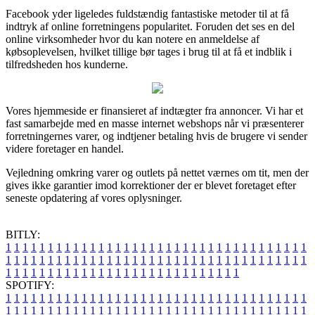
Facebook yder ligeledes fuldstændig fantastiske metoder til at få
indtryk af online forretningens popularitet. Foruden det ses en del
online virksomheder hvor du kan notere en anmeldelse af
købsoplevelsen, hvilket tillige bør tages i brug til at få et indblik i
tilfredsheden hos kunderne.
Vores hjemmeside er finansieret af indtægter fra annoncer. Vi har et
fast samarbejde med en masse internet webshops når vi præsenterer
forretningernes varer, og indtjener betaling hvis de brugere vi sender
videre foretager en handel.
Vejledning omkring varer og outlets på nettet værnes om tit, men der
gives ikke garantier imod korrektioner der er blevet foretaget efter
seneste opdatering af vores oplysninger.
BITLY:
1
1
1
1
1
1
1
1
1
1
1
1
1
1
1
1
1
1
1
1
1
1
1
1
1
1
1
1
1
1
1
1
1
1
1
1
1
1
1
1
1
1
1
1
1
1
1
1
1
1
1
1
1
1
1
1
1
1
1
1
1
1
1
1
1
1
1
1
1
1
1
1
1
1
1
1
1
1
1
1
1
1
1
1
1
1
1
1
1
1
1
1
1
1
1
1
1
1
1
1
SPOTIFY:
1
1
1
1
1
1
1
1
1
1
1
1
1
1
1
1
1
1
1
1
1
1
1
1
1
1
1
1
1
1
1
1
1
1
1
1
1
1
1
1
1
1
1
1
1
1
1
1
1
1
1
1
1
1
1
1
1
1
1
1
1
1
1
1
1
1
1
1
1
1
1
1