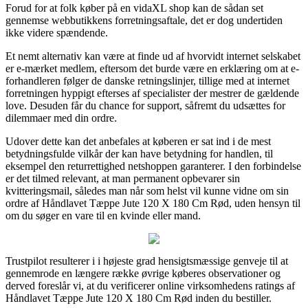
Forud for at folk køber på en vidaXL shop kan de sådan set
gennemse webbutikkens forretningsaftale, det er dog undertiden
ikke videre spændende.
Et nemt alternativ kan være at finde ud af hvorvidt internet selskabet
er e-mærket medlem, eftersom det burde være en erklæring om at e-
forhandleren følger de danske retningslinjer, tillige med at internet
forretningen hyppigt efterses af specialister der mestrer de gældende
love. Desuden får du chance for support, såfremt du udsættes for
dilemmaer med din ordre.
Udover dette kan det anbefales at køberen er sat ind i de mest
betydningsfulde vilkår der kan have betydning for handlen, til
eksempel den returrettighed netshoppen garanterer. I den forbindelse
er det tilmed relevant, at man permanent opbevarer sin
kvitteringsmail, således man når som helst vil kunne vidne om sin
ordre af Håndlavet Tæppe Jute 120 X 180 Cm Rød, uden hensyn til
om du søger en vare til en kvinde eller mand.
Trustpilot resulterer i i højeste grad hensigtsmæssige genveje til at
gennemrode en længere række øvrige køberes observationer og
derved foreslår vi, at du verificerer online virksomhedens ratings af
Håndlavet Tæppe Jute 120 X 180 Cm Rød inden du bestiller.