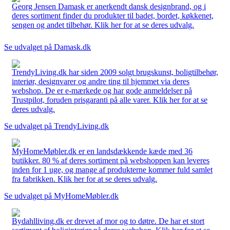
Georg Jensen Damask er anerkendt dansk designbrand, og i
deres sortiment finder du produkter til badet, bordet, køkkenet,
sengen og andet tilbehør. Klik her for at se deres udvalg.
Se udvalget på Damask.dk
TrendyLiving.dk har siden 2009 solgt brugskunst, boligtilbehør,
interiør, designvarer og andre ting til hjemmet via deres
webshop. De er e-mærkede og har gode anmeldelser på
Trustpilot, foruden prisgaranti på alle varer. Klik her for at se
deres udvalg.
Se udvalget på TrendyLiving.dk
MyHomeMøbler.dk er en landsdækkende kæde med 36
butikker. 80 % af deres sortiment på webshoppen kan leveres
inden for 1 uge, og mange af produkterne kommer fuld samlet
fra fabrikken. Klik her for at se deres udvalg.
Se udvalget på MyHomeMøbler.dk
Bydahlliving.dk er drevet af mor og to døtre. De har et stort