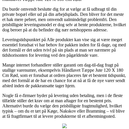
Du burde omvendt beslutte dig for at vælge at få udbragt til din
private bopæl eller ud på din arbejdsplads. Den bliver for det meste
et hak mere pebret, men omvendt ualmindeligt problemfri. Den
prisbilligste leveringsmodel er dog selv at hente produkterne, hvilket
dog beroer på at du befinder dig nær netshoppens adresse.
Leveringstidspunktet på Alle produkter kan vise sig at være meget
essentiel forudsat vi har behov for pakken inden for få dage, og med
det formål er det uden tvivl på sin plads at man ser nærmere på
tidshorisonten for levering ved den pågældende vare.
Mange internet forhandlere stiller garanti om dag-til-dag fragt på
utallige varenumre, eksempelvis Håndlavet Tæppe Jute 120 X 180
Cm Rød, som er forudsat at ordren placeres før et bestemt tidspunkt,
med det formål at de har en chance for at nå at få de nye varer sendt
afsted inden de pakkeansatte tager hjem.
Nogle få e-firmaer byder på levering uden betaling, men i de fleste
tilfælde stiller det krav om at man aftager for en bestemt pris.
Alternativt burde du vælge den prisbilligste fragtmulighed, hvilket
typisk – om du er tæt på Køge, Nakskov eller Bramming – vil blive
at få fragtfirmaet til at levere produkterne til et afhentningssted.