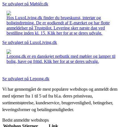
Se udvalget på Møblér.dk
Hos LuxoLiving.dk finder du brugskunst, interiør og
boligindretning. De er godkendt af E-mærket og har flotte
anmeldelser på Trustpilot. Levering sker næste dag ved
bestilling inden kl. 15. Klik her for at se deres udvalg.
Se udvalget på LuxoLiving.dk
Lepong.dk er en danskejet netbutik med møbler og lamper til
bolig, have og fritid. Klik her for at se deres udvalg.
Se udvalget på Lepong.dk
Vi har gennemgået de mest populære webshops og anmeldt dem
med stjerner fra 1 til 5 ud fra bl.a. deres prisniveau,
sortimentstørrelse, kundeservice, brugervenlighed, betingelser,
leveringsformer og betalingsmuligheder.
Bedst anmeldte webshops
Webshop
Stjerner
Link