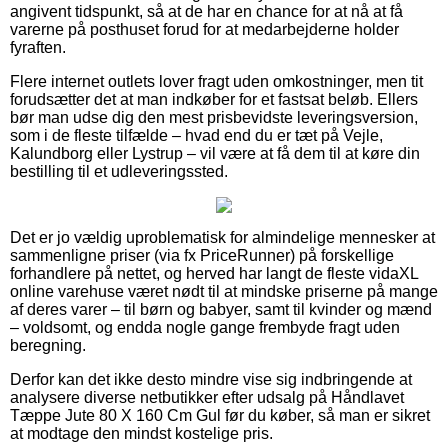
angivent tidspunkt, så at de har en chance for at nå at få
varerne på posthuset forud for at medarbejderne holder
fyraften.
Flere internet outlets lover fragt uden omkostninger, men tit
forudsætter det at man indkøber for et fastsat beløb. Ellers
bør man udse dig den mest prisbevidste leveringsversion,
som i de fleste tilfælde – hvad end du er tæt på Vejle,
Kalundborg eller Lystrup – vil være at få dem til at køre din
bestilling til et udleveringssted.
Det er jo vældig uproblematisk for almindelige mennesker at
sammenligne priser (via fx PriceRunner) på forskellige
forhandlere på nettet, og herved har langt de fleste vidaXL
online varehuse været nødt til at mindske priserne på mange
af deres varer – til børn og babyer, samt til kvinder og mænd
– voldsomt, og endda nogle gange frembyde fragt uden
beregning.
Derfor kan det ikke desto mindre vise sig indbringende at
analysere diverse netbutikker efter udsalg på Håndlavet
Tæppe Jute 80 X 160 Cm Gul før du køber, så man er sikret
at modtage den mindst kostelige pris.