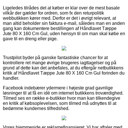
Ligeledes tilrådes det at køber er klar over de mest basale
vilkår der gælder for ordren, som fx den returpolitik
webbutikken kører med. Derfor er det i øvrigt relevant, at
man altid beholder sin faktura e-mail, således man en anden
gang kan dokumentere bestillingen af Håndlavet Tæppe
Jute 80 X 160 Cm Gul, uden hensyn til om man skal købe en
gave til en dreng eller pige.
Trustpilot byder på ganske fantastiske chancer for at
kontrollere ret mange øvrige brugeres iagttagelser og på
grund af dette kan det anbefales, at du eftergår netbutikkens
kritik af Håndlavet Tæppe Jute 80 X 160 Cm Gul forinden du
handler.
Facebook indebærer ydermere i højeste grad gavnlige
løsninger til at få en idé om internet butikkens troværdighed.
Tilmed ses en række e-butikker hvor man kan tilkendegive
en kritik af købsoplevelsen, som tilmed må udnyttes til at
bedømme kundernes tilfredshed.
Vores hjemmeside er reklamefinansieret. Vi har aftaler med