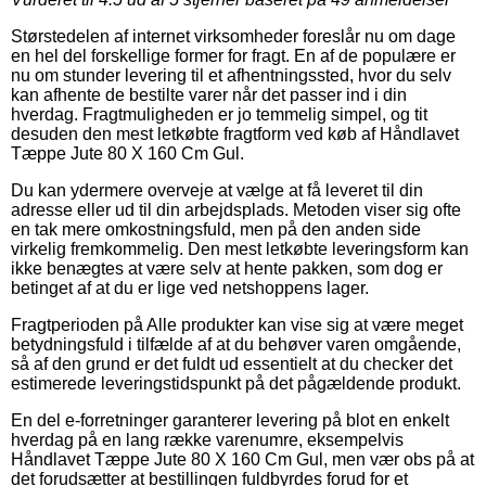
Størstedelen af internet virksomheder foreslår nu om dage
en hel del forskellige former for fragt. En af de populære er
nu om stunder levering til et afhentningssted, hvor du selv
kan afhente de bestilte varer når det passer ind i din
hverdag. Fragtmuligheden er jo temmelig simpel, og tit
desuden den mest letkøbte fragtform ved køb af Håndlavet
Tæppe Jute 80 X 160 Cm Gul.
Du kan ydermere overveje at vælge at få leveret til din
adresse eller ud til din arbejdsplads. Metoden viser sig ofte
en tak mere omkostningsfuld, men på den anden side
virkelig fremkommelig. Den mest letkøbte leveringsform kan
ikke benægtes at være selv at hente pakken, som dog er
betinget af at du er lige ved netshoppens lager.
Fragtperioden på Alle produkter kan vise sig at være meget
betydningsfuld i tilfælde af at du behøver varen omgående,
så af den grund er det fuldt ud essentielt at du checker det
estimerede leveringstidspunkt på det pågældende produkt.
En del e-forretninger garanterer levering på blot en enkelt
hverdag på en lang række varenumre, eksempelvis
Håndlavet Tæppe Jute 80 X 160 Cm Gul, men vær obs på at
det forudsætter at bestillingen fuldbyrdes forud for et