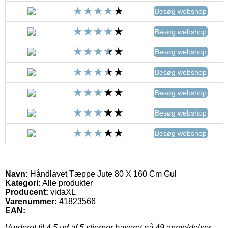
Besøg webshop
Besøg webshop
Besøg webshop
Besøg webshop
Besøg webshop
Besøg webshop
Besøg webshop
Navn:
Håndlavet Tæppe Jute 80 X 160 Cm Gul
Kategori:
Alle produkter
Producent:
vidaXL
Varenummer:
41823566
EAN:
Vurderet til
4.5
ud af 5 stjerner baseret på
49
anmeldelser