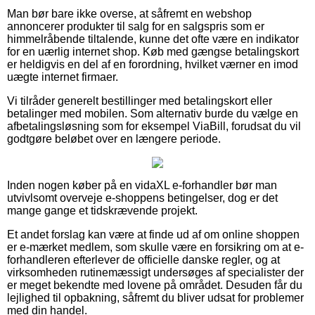
Man bør bare ikke overse, at såfremt en webshop
annoncerer produkter til salg for en salgspris som er
himmelråbende tiltalende, kunne det ofte være en indikator
for en uærlig internet shop. Køb med gængse betalingskort
er heldigvis en del af en forordning, hvilket værner en imod
uægte internet firmaer.
Vi tilråder generelt bestillinger med betalingskort eller
betalinger med mobilen. Som alternativ burde du vælge en
afbetalingsløsning som for eksempel ViaBill, forudsat du vil
godtgøre beløbet over en længere periode.
Inden nogen køber på en vidaXL e-forhandler bør man
utvivlsomt overveje e-shoppens betingelser, dog er det
mange gange et tidskrævende projekt.
Et andet forslag kan være at finde ud af om online shoppen
er e-mærket medlem, som skulle være en forsikring om at e-
forhandleren efterlever de officielle danske regler, og at
virksomheden rutinemæssigt undersøges af specialister der
er meget bekendte med lovene på området. Desuden får du
lejlighed til opbakning, såfremt du bliver udsat for problemer
med din handel.