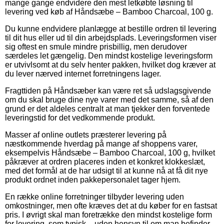
mange gange endvidere den mest letkøbte løsning til
levering ved køb af Håndsæbe – Bamboo Charcoal, 100 g.
Du kunne endvidere planlægge at bestille ordren til levering
til dit hus eller ud til din arbejdsplads. Leveringsformen viser
sig oftest en smule mindre prisbillig, men derudover
særdeles let gængelig. Den mindst kostelige leveringsform
er utvivlsomt at du selv henter pakken, hvilket dog kræver at
du lever nærved internet forretningens lager.
Fragttiden på Håndsæber kan være ret så udslagsgivende
om du skal bruge dine nye varer med det samme, så af den
grund er det aldeles centralt at man tjekker den forventede
leveringstid for det vedkommende produkt.
Masser af online outlets præsterer levering på
næstkommende hverdag på mange af shoppens varer,
eksempelvis Håndsæbe – Bamboo Charcoal, 100 g, hvilket
påkræver at ordren placeres inden et konkret klokkeslæt,
med det formål at de har udsigt til at kunne nå at få dit nye
produkt ordnet inden pakkepersonalet tager hjem.
En række online forretninger tilbyder levering uden
omkostninger, men ofte kræves det at du køber for en fastsat
pris. I øvrigt skal man foretrække den mindst kostelige form
for levering, som typisk – uden hensyn til om man befinder