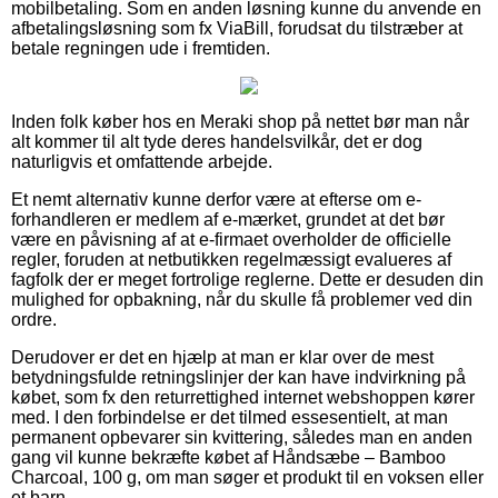
mobilbetaling. Som en anden løsning kunne du anvende en
afbetalingsløsning som fx ViaBill, forudsat du tilstræber at
betale regningen ude i fremtiden.
Inden folk køber hos en Meraki shop på nettet bør man når
alt kommer til alt tyde deres handelsvilkår, det er dog
naturligvis et omfattende arbejde.
Et nemt alternativ kunne derfor være at efterse om e-
forhandleren er medlem af e-mærket, grundet at det bør
være en påvisning af at e-firmaet overholder de officielle
regler, foruden at netbutikken regelmæssigt evalueres af
fagfolk der er meget fortrolige reglerne. Dette er desuden din
mulighed for opbakning, når du skulle få problemer ved din
ordre.
Derudover er det en hjælp at man er klar over de mest
betydningsfulde retningslinjer der kan have indvirkning på
købet, som fx den returrettighed internet webshoppen kører
med. I den forbindelse er det tilmed essesentielt, at man
permanent opbevarer sin kvittering, således man en anden
gang vil kunne bekræfte købet af Håndsæbe – Bamboo
Charcoal, 100 g, om man søger et produkt til en voksen eller
et barn.