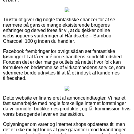
Trustpilot giver dig nogle fantastiske chancer for at se
nærmere på ganske mange eksisterende brugeres
erfaringer og derved foreslår vi, at du tjekker online
webshoppens vurderinger af Håndsæbe – Bamboo
Charcoal, 100 g inden du handler.
Facebook frembringer for øvrigt sådan set fantastiske
løsninger til at få en idé om e-handlens kundetilfredshed.
Foruden det er der mange outlets på nettet hvor folk kan
formulere en bedømmelse af virksomhedens service, som
ydermere burde udnyttes til at få et indtryk af kundernes
tilfredshed.
Dette website er finansieret af annonceindtægter. Vi har et
fast samarbejde med nogle forskellige internet forretninger
da vi formidler butikkernes produkter, og får kommission hvis
vores besøgende laver en transaktion.
Oplysninger om varer og internet shops opdateres tit, men
det er ikke muligt for os at give garantier imod forandringer