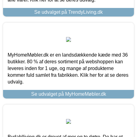
Se udvalget på TrendyLiving.dk
MyHomeMøbler.dk er en landsdækkende kæde med 36
butikker. 80 % af deres sortiment på webshoppen kan
leveres inden for 1 uge, og mange af produkterne
kommer fuld samlet fra fabrikken. Klik her for at se deres
udvalg.
Se udvalget på MyHomeMøbler.dk
Bydahlliving.dk er drevet af mor og to døtre. De har et