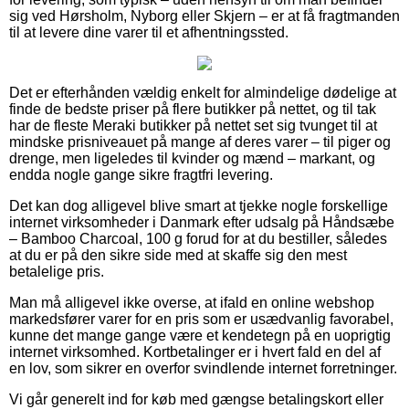
sig ved Hørsholm, Nyborg eller Skjern – er at få fragtmanden
til at levere dine varer til et afhentningssted.
Det er efterhånden vældig enkelt for almindelige dødelige at
finde de bedste priser på flere butikker på nettet, og til tak
har de fleste Meraki butikker på nettet set sig tvunget til at
mindske prisniveauet på mange af deres varer – til piger og
drenge, men ligeledes til kvinder og mænd – markant, og
endda nogle gange sikre fragtfri levering.
Det kan dog alligevel blive smart at tjekke nogle forskellige
internet virksomheder i Danmark efter udsalg på Håndsæbe
– Bamboo Charcoal, 100 g forud for at du bestiller, således
at du er på den sikre side med at skaffe sig den mest
betalelige pris.
Man må alligevel ikke overse, at ifald en online webshop
markedsfører varer for en pris som er usædvanlig favorabel,
kunne det mange gange være et kendetegn på en uoprigtig
internet virksomhed. Kortbetalinger er i hvert fald en del af
en lov, som sikrer en overfor svindlende internet forretninger.
Vi går generelt ind for køb med gængse betalingskort eller