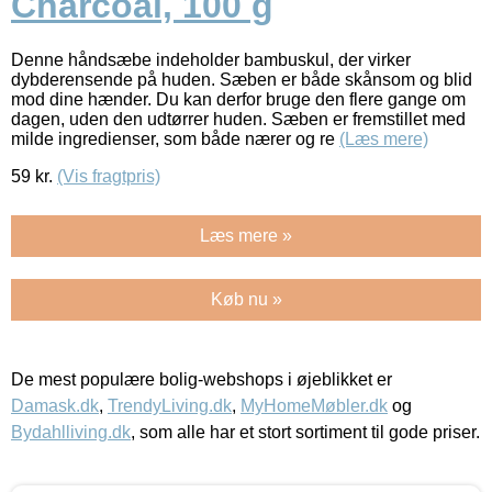
Charcoal, 100 g
Denne håndsæbe indeholder bambuskul, der virker
dybderensende på huden. Sæben er både skånsom og blid
mod dine hænder. Du kan derfor bruge den flere gange om
dagen, uden den udtørrer huden. Sæben er fremstillet med
milde ingredienser, som både nærer og re
(Læs mere)
59
kr.
(Vis fragtpris)
Læs mere »
Køb nu »
De mest populære bolig-webshops i øjeblikket er
Damask.dk
,
TrendyLiving.dk
,
MyHomeMøbler.dk
og
Bydahlliving.dk
, som alle har et stort sortiment til gode priser.