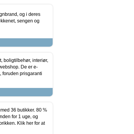
nbrand, og i deres
køkkenet, sengen og
boligtilbehør, interiør,
 webshop. De er e-
 foruden prisgaranti
ed 36 butikker. 80 %
nden for 1 uge, og
ikken. Klik her for at