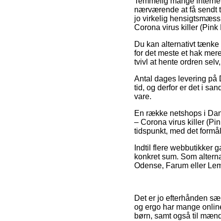
Temmelig mange internet o
nærværende at få sendt ti
jo virkelig hensigtsmæss
Corona virus killer (Pink
Du kan alternativt tænke o
for det meste et hak mere
tvivl at hente ordren sel
Antal dages levering på 
tid, og derfor er det i 
vare.
En række netshops i Dan
– Corona virus killer (Pi
tidspunkt, med det formål 
Indtil flere webbutikker 
konkret sum. Som alterna
Odense, Farum eller Lemvig
Det er jo efterhånden sær
og ergo har mange online 
børn, samt også til mænd