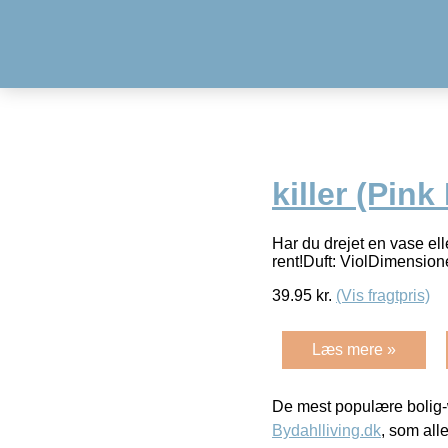
killer (Pink
Har du drejet en vase el
rent!Duft: ViolDimension
39.95
kr.
(Vis fragtpris)
Læs mere »
De mest populære bolig-
Bydahlliving.dk
, som alle