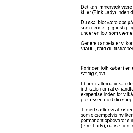
Det kan immervæk være re
killer (Pink Lady) inden 
Du skal blot være obs på, 
som uendeligt gunstig, b
under en lov, som værne
Generelt anbefaler vi kor
ViaBill, ifald du tilstræbe
Forinden folk køber i en 
særlig sjovt.
Et nemt alternativ kan de
indikation om at e-handlen
ekspertise inden for vilkå
processen med din shop
Tilmed støtter vi at køb
som eksempelvis hvilken 
permanent opbevarer sin 
(Pink Lady), uanset om ma