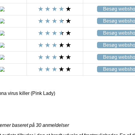
Besøg websh
Besøg websh
Besøg websh
Besøg websh
Besøg websh
Besøg websh
 virus killer (Pink Lady)
jerner baseret på
30
anmeldelser