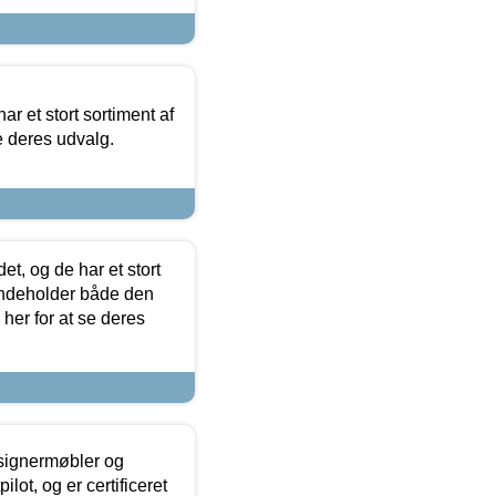
ar et stort sortiment af
e deres udvalg.
t, og de har et stort
 indeholder både den
 her for at se deres
esignermøbler og
lot, og er certificeret