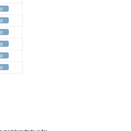
op
op
op
op
op
op