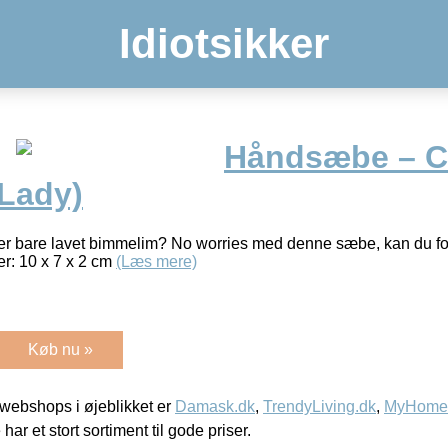
Idiotsikker
Håndsæbe – C
 Lady)
ler bare lavet bimmelim? No worries med denne sæbe, kan du fo
er: 10 x 7 x 2 cm
(Læs mere)
Køb nu »
webshops i øjeblikket er
Damask.dk
,
TrendyLiving.dk
,
MyHomeM
 har et stort sortiment til gode priser.