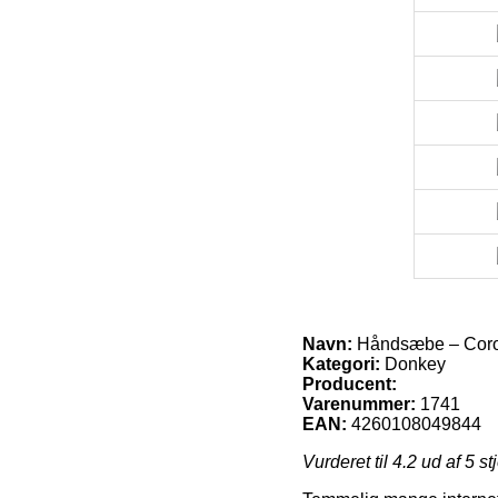
Navn:
Håndsæbe – Corona
Kategori:
Donkey
Producent:
Varenummer:
1741
EAN:
4260108049844
Vurderet til
4.2
ud af 5 st