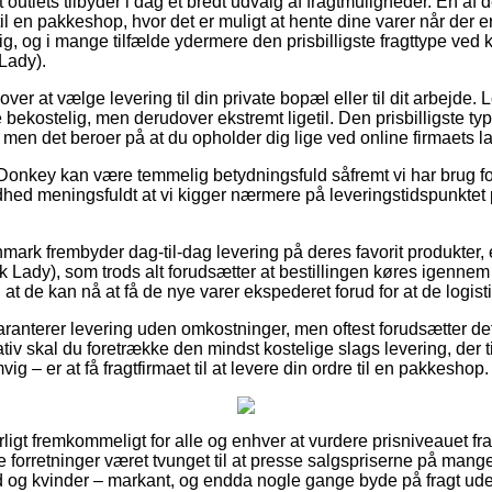
utlets tilbyder i dag et bredt udvalg af fragtmuligheder. En af 
l en pakkeshop, hvor det er muligt at hente dine varer når der er 
ig, og i mange tilfælde ydermere den prisbilligste fragttype ve
 Lady).
ver at vælge levering til din private bopæl eller til dit arbejde.
 bekostelig, men derudover ekstremt ligetil. Den prisbilligste ty
v, men det beroer på at du opholder dig lige ved online firmaets la
Donkey kan være temmelig betydningsfuld såfremt vi har brug for
sandhed meningsfuldt at vi kigger nærmere på leveringstidspunkt
mark frembyder dag-til-dag levering på deres favorit produkte
nk Lady), som trods alt forudsætter at bestillingen køres igennem 
at de kan nå at få de nye varer ekspederet forud for at de logisti
garanterer levering uden omkostninger, men oftest forudsætter det 
tiv skal du foretrække den mindst kostelige slags levering, der 
 – er at få fragtfirmaet til at levere din ordre til en pakkeshop.
ligt fremkommeligt for alle og enhver at vurdere prisniveauet fra 
forretninger været tvunget til at presse salgspriserne på mange 
 og kvinder – markant, og endda nogle gange byde på fragt ude