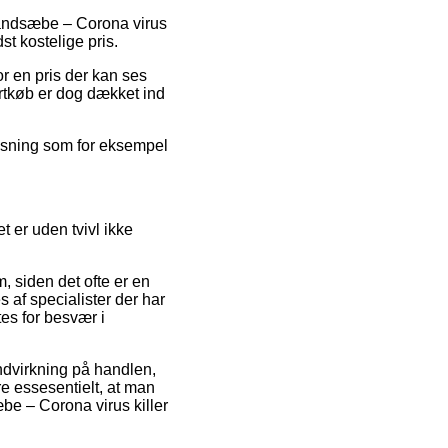
 Håndsæbe – Corona virus
st kostelige pris.
or en pris der kan ses
rtkøb er dog dækket ind
 løsning som for eksempel
t er uden tvivl ikke
, siden det ofte er en
s af specialister der har
tes for besvær i
ndvirkning på handlen,
e essesentielt, at man
be – Corona virus killer