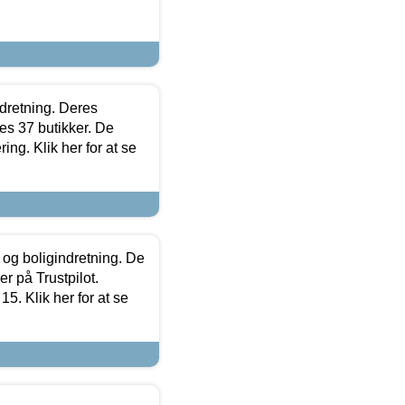
ndretning. Deres
s 37 butikker. De
ing. Klik her for at se
 og boligindretning. De
r på Trustpilot.
5. Klik her for at se