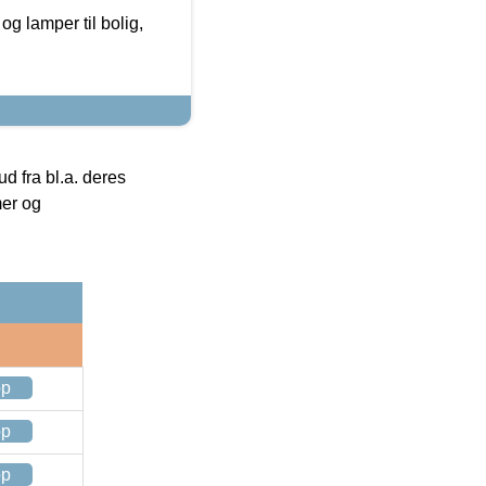
g lamper til bolig,
 fra bl.a. deres
mer og
op
op
op