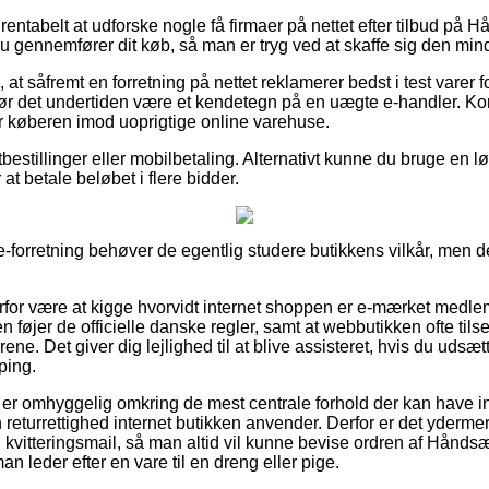
ntabelt at udforske nogle få firmaer på nettet efter tilbud på
du gennemfører dit køb, så man er tryg ved at skaffe sig den mind
at såfremt en forretning på nettet reklamerer bedst i test varer f
ør det undertiden være et kendetegn på en uægte e-handler. Ko
r køberen imod uoprigtige online varehuse.
tbestillinger eller mobilbetaling. Alternativt kunne du bruge en
r at betale beløbet i flere bidder.
e-forretning behøver de egentlig studere butikkens vilkår, men de
rfor være at kigge hvorvidt internet shoppen er e-mærket medlem
 føjer de officielle danske regler, samt at webbutikken ofte tilse
rene. Det giver dig lejlighed til at blive assisteret, hvis du udsæt
ping.
er er omhyggelig omkring de mest centrale forhold der kan have i
returrettighed internet butikken anvender. Derfor er det ydermer
kvitteringsmail, så man altid vil kunne bevise ordren af Håndsæ
n leder efter en vare til en dreng eller pige.