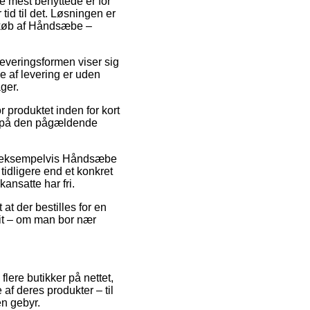
de mest benyttede er for
tid til det. Løsningen er
d køb af Håndsæbe –
 Leveringsformen viser sig
pe af levering er uden
ger.
 produktet inden for kort
et på den pågældende
r, eksempelvis Håndsæbe
tidligere end et konkret
kansatte har fri.
at der bestilles for en
tit – om man bor nær
flere butikker på nettet,
af deres produkter – til
n gebyr.