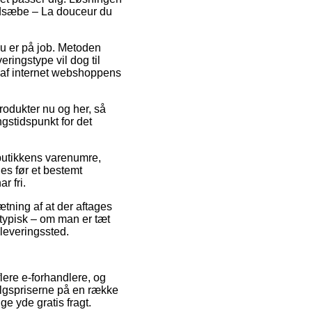
åndsæbe – La douceur du
 du er på job. Metoden
eringstype vil dog til
nd af internet webshoppens
rodukter nu og her, så
gstidspunkt for det
 butikkens varenumre,
s før et bestemt
r fri.
tning af at der aftages
 typisk – om man er tæt
dleveringssted.
flere e-forhandlere, og
algspriserne på en række
e yde gratis fragt.