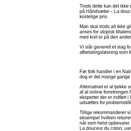
Trods dette kan det ikke
på Håndsæbe – La douceur
kostelige pris.
Man skal trods alt ikke g
anses for utopisk tiltale
med kort er på den anden
Vi slår generelt et slag 
afbetalingsløsning som f
Før folk handler i en N
dog er det mange gange
Alternativet er at tjekk
af at online forretningen
eksperter der er indført 
udsættes for problemstil
Tillige rekommanderer vi
eksempel hvilken returre
når som helst opbevarer 
La douceur du coton, uan