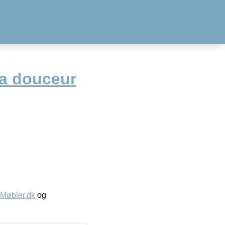
a douceur
øbler.dk
og