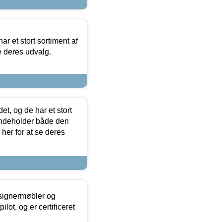
ar et stort sortiment af
e deres udvalg.
t, og de har et stort
 indeholder både den
 her for at se deres
esignermøbler og
lot, og er certificeret