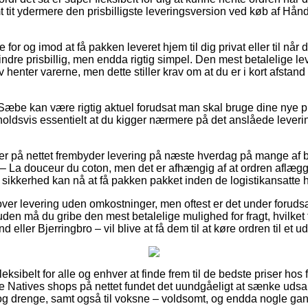
amt tit ydermere den prisbilligste leveringsversion ved køb af H
for og imod at få pakken leveret hjem til dig privat eller til når
 mindre prisbillig, men endda rigtig simpel. Den mest betalelige lev
v henter varerne, men dette stiller krav om at du er i kort afsta
Sæbe kan være rigtig aktuel forudsat man skal bruge dine nye p
holdsvis essentielt at du kigger nærmere på det anslåede leverin
nger på nettet frembyder levering på næste hverdag på mange af
La douceur du coton, men det er afhængig af at ordren aflægge
sikkerhed kan nå at få pakken pakket inden de logistikansatte ha
ver levering uden omkostninger, men oftest er det under forudsæ
den må du gribe den mest betalelige mulighed for fragt, hvilket
eller Bjerringbro – vil blive at få dem til at køre ordren til et u
leksibelt for alle og enhver at finde frem til de bedste priser hos 
este Natives shops på nettet fundet det uundgåeligt at sænke uds
r og drenge, samt også til voksne – voldsomt, og endda nogle gang