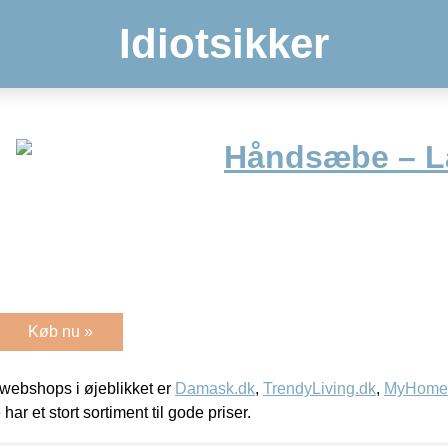
Idiotsikker
Håndsæbe – L
Køb nu »
webshops i øjeblikket er
Damask.dk
,
TrendyLiving.dk
,
MyHomeM
 har et stort sortiment til gode priser.