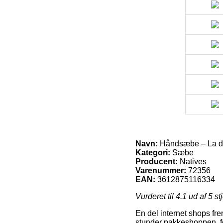
Navn:
Håndsæbe – La do
Kategori:
Sæbe
Producent:
Natives
Varenummer:
72356
EAN:
3612875116334
Vurderet til
4.1
ud af 5 st
En del internet shops fre
stunder pakkeshoppen, for