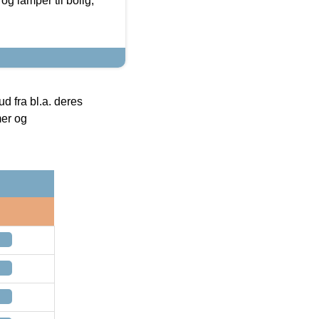
g lamper til bolig,
 fra bl.a. deres
mer og