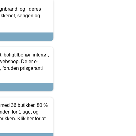
nbrand, og i deres
køkkenet, sengen og
boligtilbehør, interiør,
 webshop. De er e-
 foruden prisgaranti
ed 36 butikker. 80 %
nden for 1 uge, og
ikken. Klik her for at