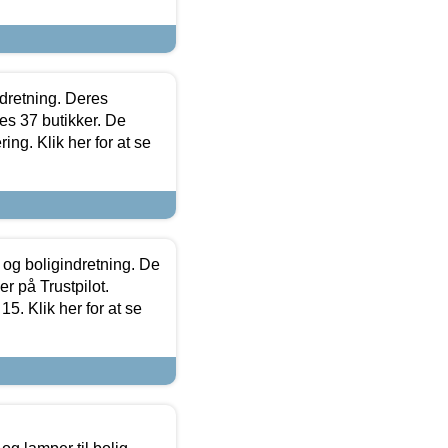
ndretning. Deres
s 37 butikker. De
ing. Klik her for at se
 og boligindretning. De
r på Trustpilot.
5. Klik her for at se