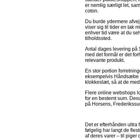
er nemlig særligt let, s
coton.
Du burde ydermere afveje 
viser sig til tider en tak
enhver tid være at du sel
tilholdssted.
Antal dages levering på 
med det formål er det for
relevante produkt.
En stor portion forretni
eksempelvis Håndsæbe – 
klokkeslæt, så at de med 
Flere online webshops lo
for en bestemt sum. Desu
på Horsens, Frederikssund 
Det er efterhånden ultra f
følgelig har langt de fl
af deres varer – til pige