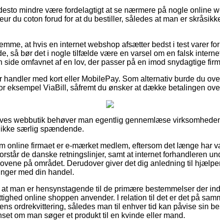
 desto mindre være fordelagtigt at se nærmere på nogle online 
 du coton forud for at du bestiller, således at man er skråsikk
lemme, at hvis en internet webshop afsætter bedst i test varer fo
nde, så bør det i nogle tilfælde være en varsel om en falsk intern
 side omfavnet af en lov, der passer på en imod snydagtige firm
for handler med kort eller MobilePay. Som alternativ burde du ov
or eksempel ViaBill, såfremt du ønsker at dække betalingen over
atives webbutik behøver man egentlig gennemlæse virksomheden
 ikke særlig spændende.
e om online firmaet er e-mærket medlem, eftersom det længe har v
 forstår de danske retningslinjer, samt at internet forhandleren u
i lovene på området. Derudover giver det dig anledning til hjælp
linger med din handel.
 at man er hensynstagende til de primære bestemmelser der indv
ttighed online shoppen anvender. I relation til det er det på sa
ens ordrekvittering, således man til enhver tid kan påvise sin b
set om man søger et produkt til en kvinde eller mand.