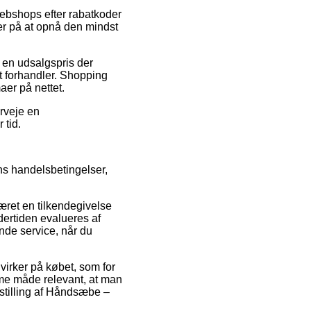
webshops efter rabatkoder
er på at opnå den mindst
r en udsalgspris der
et forhandler. Shopping
aer på nettet.
erveje en
 tid.
s handelsbetingelser,
æret en tilkendegivelse
ndertiden evalueres af
ende service, når du
irker på købet, som for
mme måde relevant, at man
estilling af Håndsæbe –