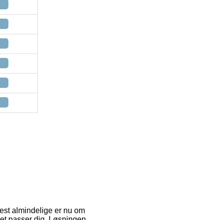
mest almindelige er nu om
det passer dig. Løsningen