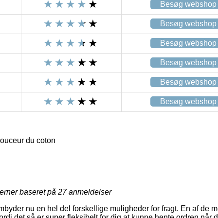
Besøg webshop
Besøg webshop
Besøg webshop
Besøg webshop
Besøg webshop
Besøg webshop
uceur du coton
jerner baseret på
27
anmeldelser
mbyder nu en hel del forskellige muligheder for fragt. En af de 
di det så er super fleksibelt for dig at kunne hente ordren når 