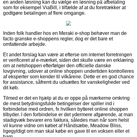
en anden løsning kan du vælge en løsning på afbetaling
som for eksempel ViaBill, i tilfælde af at du foretrækker at
godtgøre betalingen af flere omgange.
Inden folk handler hos en Meraki e-shop behøver man de
facto granske e-shoppens regler, dog er det bare et
omfattende arbejde.
Et andet forslag kan være at efterse om internet forretningen
er verificeret af e-mærket, siden det skulle være en erklæring
om at netshoppen efterfølger den officielle danske
lovgivning, udover at online shoppen undertiden kontrolleres
af eksperter som kender til vilkårene. Dette er en god chance
for assistance, såfremt du udsættes for vanskeligheder ved
dit køb.
Tilmed er det en hjælp at du er oppe på mærkerne omkring
de mest betydningsfulde betingelser der spiller ind i
forbindelse med ordren, fx hvilken bytteret online shoppen
tilbyder. I den forbindelse er det ydermere afgørende, at man
stadigvæk bevarer ens faktura, således man når som helst
vil kunne vidne om købet af Håndsæbe, Meadow Bliss,
ligegyldigt om man skal købe en gave til en voksen eller et
barn.