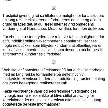
Trustpilot giver dig ret så tiltalende muligheder for at studere
en lang række eksisterende forbrugeres omtaler og af den
grund tilrådes det, at du læser internet virksomhedens
vurderinger af Håndsæbe, Meadow Bliss forinden du køber.
Facebook præsterer ydermere relativt stabile muligheder for
at få indblik i online virksomhedens popularitet. Her ses
nogle netbutikker som tilbyder kunderne at offentliggøre en
kritik af virksomhedens service, som desuden må bruges til
at fornemme kundernes tilfredshed.
Websitet er finansieret af reklamer. Vi har et fast samarbejde
med en lang række forhandlere på nettet hvori vi
markedsfører virksomhedernes produkter, og høster betaling
om vores besøgende realiserer et køb.
Fakta vedrørende varer og e-forretninger vedligeholdes
hyppigt, men vi ønsker ikke at blive stillet ansvarlig for
korrektioner der muligvis er iværksat efter at vi sidste gang
opdaterede de viste informationer.