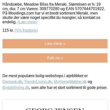
Håndsæbe, Meadow Bliss fra Meraki. Størrelsen er h: 19
cm, dia: 7 cm Varenr. 309770280 og EAN 5707644701922.
På Moodings.com har vi et bredt sortiment Meraki, men
skulle der være noget specifikt du mangler, så kontakt os
endelig.
(Læs mere)
115
kr.
(Vis fragtpris)
Læs mere »
Køb nu »
De mest populære bolig-webshops i øjeblikket er
Damask.dk
,
TrendyLiving.dk
,
MyHomeMøbler.dk
og
Bydahlliving.dk
, som alle har et stort sortiment til gode priser.