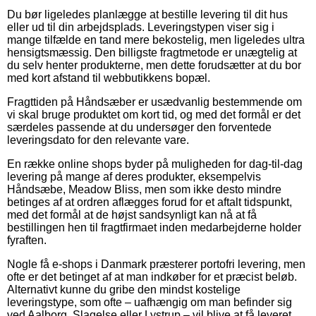
Du bør ligeledes planlægge at bestille levering til dit hus
eller ud til din arbejdsplads. Leveringstypen viser sig i
mange tilfælde en tand mere bekostelig, men ligeledes ultra
hensigtsmæssig. Den billigste fragtmetode er unægtelig at
du selv henter produkterne, men dette forudsætter at du bor
med kort afstand til webbutikkens bopæl.
Fragttiden på Håndsæber er usædvanlig bestemmende om
vi skal bruge produktet om kort tid, og med det formål er det
særdeles passende at du undersøger den forventede
leveringsdato for den relevante vare.
En række online shops byder på muligheden for dag-til-dag
levering på mange af deres produkter, eksempelvis
Håndsæbe, Meadow Bliss, men som ikke desto mindre
betinges af at ordren aflægges forud for et aftalt tidspunkt,
med det formål at de højst sandsynligt kan nå at få
bestillingen hen til fragtfirmaet inden medarbejderne holder
fyraften.
Nogle få e-shops i Danmark præsterer portofri levering, men
ofte er det betinget af at man indkøber for et præcist beløb.
Alternativt kunne du gribe den mindst kostelige
leveringstype, som ofte – uafhængig om man befinder sig
ved Aalborg, Slagelse eller Lystrup – vil blive at få leveret