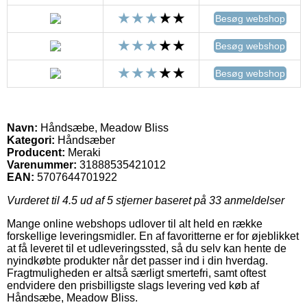
Besøg webshop
Besøg webshop
Besøg webshop
Navn:
Håndsæbe, Meadow Bliss
Kategori:
Håndsæber
Producent:
Meraki
Varenummer:
31888535421012
EAN:
5707644701922
Vurderet til
4.5
ud af 5 stjerner baseret på
33
anmeldelser
Mange online webshops udlover til alt held en række
forskellige leveringsmidler. En af favoritterne er for øjeblikket
at få leveret til et udleveringssted, så du selv kan hente de
nyindkøbte produkter når det passer ind i din hverdag.
Fragtmuligheden er altså særligt smertefri, samt oftest
endvidere den prisbilligste slags levering ved køb af
Håndsæbe, Meadow Bliss.