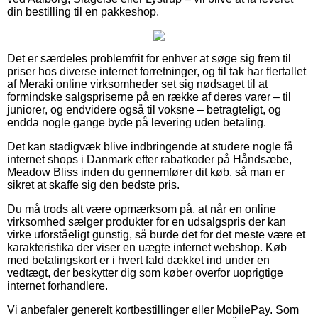
din bestilling til en pakkeshop.
Det er særdeles problemfrit for enhver at søge sig frem til
priser hos diverse internet forretninger, og til tak har flertallet
af Meraki online virksomheder set sig nødsaget til at
formindske salgspriserne på en række af deres varer – til
juniorer, og endvidere også til voksne – betragteligt, og
endda nogle gange byde på levering uden betaling.
Det kan stadigvæk blive indbringende at studere nogle få
internet shops i Danmark efter rabatkoder på Håndsæbe,
Meadow Bliss inden du gennemfører dit køb, så man er
sikret at skaffe sig den bedste pris.
Du må trods alt være opmærksom på, at når en online
virksomhed sælger produkter for en udsalgspris der kan
virke uforståeligt gunstig, så burde det for det meste være et
karakteristika der viser en uægte internet webshop. Køb
med betalingskort er i hvert fald dækket ind under en
vedtægt, der beskytter dig som køber overfor uoprigtige
internet forhandlere.
Vi anbefaler generelt kortbestillinger eller MobilePay. Som