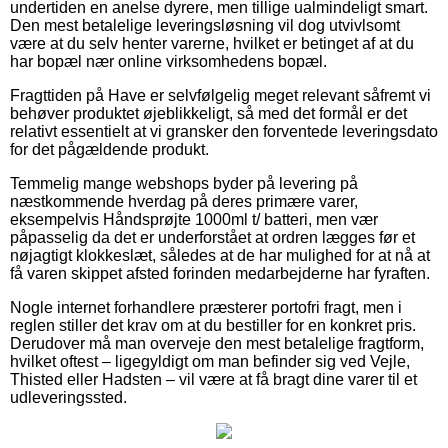
undertiden en anelse dyrere, men tillige ualmindeligt smart.
Den mest betalelige leveringsløsning vil dog utvivlsomt
være at du selv henter varerne, hvilket er betinget af at du
har bopæl nær online virksomhedens bopæl.
Fragttiden på Have er selvfølgelig meget relevant såfremt vi
behøver produktet øjeblikkeligt, så med det formål er det
relativt essentielt at vi gransker den forventede leveringsdato
for det pågældende produkt.
Temmelig mange webshops byder på levering på
næstkommende hverdag på deres primære varer,
eksempelvis Håndsprøjte 1000ml t/ batteri, men vær
påpasselig da det er underforstået at ordren lægges før et
nøjagtigt klokkeslæt, således at de har mulighed for at nå at
få varen skippet afsted forinden medarbejderne har fyraften.
Nogle internet forhandlere præsterer portofri fragt, men i
reglen stiller det krav om at du bestiller for en konkret pris.
Derudover må man overveje den mest betalelige fragtform,
hvilket oftest – ligegyldigt om man befinder sig ved Vejle,
Thisted eller Hadsten – vil være at få bragt dine varer til et
udleveringssted.