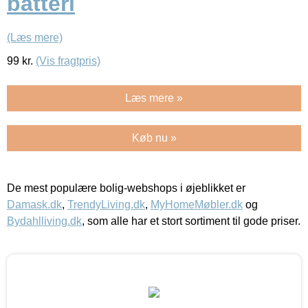
batteri
(Læs mere)
99
kr.
(Vis fragtpris)
Læs mere »
Køb nu »
De mest populære bolig-webshops i øjeblikket er
Damask.dk
,
TrendyLiving.dk
,
MyHomeMøbler.dk
og
Bydahlliving.dk
, som alle har et stort sortiment til gode priser.