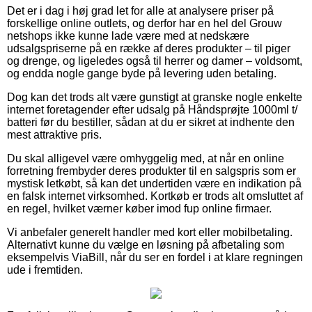
Det er i dag i høj grad let for alle at analysere priser på
forskellige online outlets, og derfor har en hel del Grouw
netshops ikke kunne lade være med at nedskære
udsalgspriserne på en række af deres produkter – til piger
og drenge, og ligeledes også til herrer og damer – voldsomt,
og endda nogle gange byde på levering uden betaling.
Dog kan det trods alt være gunstigt at granske nogle enkelte
internet foretagender efter udsalg på Håndsprøjte 1000ml t/
batteri før du bestiller, sådan at du er sikret at indhente den
mest attraktive pris.
Du skal alligevel være omhyggelig med, at når en online
forretning frembyder deres produkter til en salgspris som er
mystisk letkøbt, så kan det undertiden være en indikation på
en falsk internet virksomhed. Kortkøb er trods alt omsluttet af
en regel, hvilket værner køber imod fup online firmaer.
Vi anbefaler generelt handler med kort eller mobilbetaling.
Alternativt kunne du vælge en løsning på afbetaling som
eksempelvis ViaBill, når du ser en fordel i at klare regningen
ude i fremtiden.