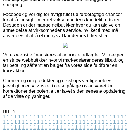
shopping.
Facebook giver dig for øvrigt fuldt ud fordelagtige chancer
for at få indsigt i internet virksomhedens kundetilfredshed.
Desuden er der mange netbutikker hvor du kan afgive en
anmeldelse af virksomhedens service, hvilket tilmed må
anvendes til at få et indtryk af kundernes tilfredshed.
Vores website finansieres af annonceindtægter. Vi hjælper
en stribe webbutikker hvor vi markedsfører deres tilbud, og
får betaling såfremt en bruger fra vores side fuldfører en
transaktion.
Orientering om produkter og netshops vedligeholdes
jævnligt, men vi ønsker ikke at påtage os ansvaret for
korrektioner der potentielt er lavet siden seneste opdatering
af de viste oplysninger.
BITLY:
1
1
1
1
1
1
1
1
1
1
1
1
1
1
1
1
1
1
1
1
1
1
1
1
1
1
1
1
1
1
1
1
1
1
1
1
1
1
1
1
1
1
1
1
1
1
1
1
1
1
1
1
1
1
1
1
1
1
1
1
1
1
1
1
1
1
1
1
1
1
1
1
1
1
1
1
1
1
1
1
1
1
1
1
1
1
1
1
1
1
1
1
1
1
1
1
1
1
1