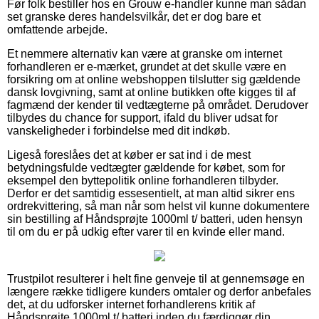
Før folk bestiller hos en Grouw e-handler kunne man sådan
set granske deres handelsvilkår, det er dog bare et
omfattende arbejde.
Et nemmere alternativ kan være at granske om internet
forhandleren er e-mærket, grundet at det skulle være en
forsikring om at online webshoppen tilslutter sig gældende
dansk lovgivning, samt at online butikken ofte kigges til af
fagmænd der kender til vedtægterne på området. Derudover
tilbydes du chance for support, ifald du bliver udsat for
vanskeligheder i forbindelse med dit indkøb.
Ligeså foreslåes det at køber er sat ind i de mest
betydningsfulde vedtægter gældende for købet, som for
eksempel den byttepolitik online forhandleren tilbyder.
Derfor er det samtidig essesentielt, at man altid sikrer ens
ordrekvittering, så man når som helst vil kunne dokumentere
sin bestilling af Håndsprøjte 1000ml t/ batteri, uden hensyn
til om du er på udkig efter varer til en kvinde eller mand.
Trustpilot resulterer i helt fine genveje til at gennemsøge en
længere række tidligere kunders omtaler og derfor anbefales
det, at du udforsker internet forhandlerens kritik af
Håndsprøjte 1000ml t/ batteri inden du færdiggør din