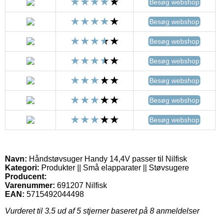
Besøg webshop
Besøg webshop
Besøg webshop
Besøg webshop
Besøg webshop
Besøg webshop
Besøg webshop
Navn:
Håndstøvsuger Handy 14,4V passer til Nilfisk
Kategori:
Produkter || Små elapparater || Støvsugere
Producent:
Varenummer:
691207 Nilfisk
EAN:
5715492044498
Vurderet til
3.5
ud af 5 stjerner baseret på
8
anmeldelser