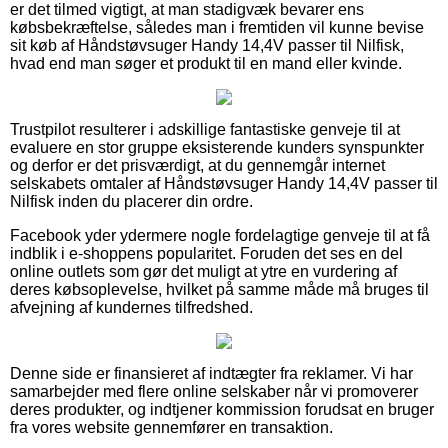
er det tilmed vigtigt, at man stadigvæk bevarer ens
købsbekræftelse, således man i fremtiden vil kunne bevise
sit køb af Håndstøvsuger Handy 14,4V passer til Nilfisk,
hvad end man søger et produkt til en mand eller kvinde.
Trustpilot resulterer i adskillige fantastiske genveje til at
evaluere en stor gruppe eksisterende kunders synspunkter
og derfor er det prisværdigt, at du gennemgår internet
selskabets omtaler af Håndstøvsuger Handy 14,4V passer til
Nilfisk inden du placerer din ordre.
Facebook yder ydermere nogle fordelagtige genveje til at få
indblik i e-shoppens popularitet. Foruden det ses en del
online outlets som gør det muligt at ytre en vurdering af
deres købsoplevelse, hvilket på samme måde må bruges til
afvejning af kundernes tilfredshed.
Denne side er finansieret af indtægter fra reklamer. Vi har
samarbejder med flere online selskaber når vi promoverer
deres produkter, og indtjener kommission forudsat en bruger
fra vores website gennemfører en transaktion.