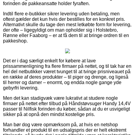
forinden de pakkeansatte holder fyraften.
Indtil flere e-butikker sikrer levering uden betaling, men
oftest gælder det kun hvis der bestilles for en konkret pris.
Alternativt skulle du tage den mest letkøbte form for levering,
der ofte – ligegyldigt om man opholder sig i Holstebro,
Rønne eller Faaborg – er at få dem til at bringe ordren til en
pakkeshop.
Det er i dag særligt enkelt for købere at lave
prissammenligning fra flere firmaer på nettet, og til tak har en
hel del netbutikker været tvunget til at tvinge prisniveauet på
en række af deres produkter – til piger og drenge, og ligeså
til herrer og damer – enormt, og endda nogle gange yde
gebyrfri levering.
Men det kan stadigvæk være lukrativt at studere nogle
firmaer på nettet efter tilbud på Håndstøvsuger Handy 14,4V
passer til Nilfisk forinden du køber, sådan at du er usvigeligt
sikker på at opnå den mindst kostelige pris.
Man bør dog være opmærksom på, at hvis en netshop
forhandler et produkt til en udsalgspris der er helt ekstremt