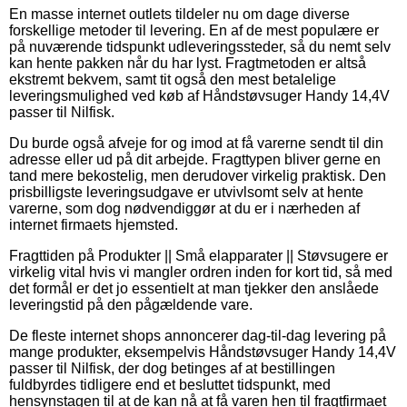
En masse internet outlets tildeler nu om dage diverse
forskellige metoder til levering. En af de mest populære er
på nuværende tidspunkt udleveringssteder, så du nemt selv
kan hente pakken når du har lyst. Fragtmetoden er altså
ekstremt bekvem, samt tit også den mest betalelige
leveringsmulighed ved køb af Håndstøvsuger Handy 14,4V
passer til Nilfisk.
Du burde også afveje for og imod at få varerne sendt til din
adresse eller ud på dit arbejde. Fragttypen bliver gerne en
tand mere bekostelig, men derudover virkelig praktisk. Den
prisbilligste leveringsudgave er utvivlsomt selv at hente
varerne, som dog nødvendiggør at du er i nærheden af
internet firmaets hjemsted.
Fragttiden på Produkter || Små elapparater || Støvsugere er
virkelig vital hvis vi mangler ordren inden for kort tid, så med
det formål er det jo essentielt at man tjekker den anslåede
leveringstid på den pågældende vare.
De fleste internet shops annoncerer dag-til-dag levering på
mange produkter, eksempelvis Håndstøvsuger Handy 14,4V
passer til Nilfisk, der dog betinges af at bestillingen
fuldbyrdes tidligere end et besluttet tidspunkt, med
hensynstagen til at de kan nå at få varen hen til fragtfirmaet