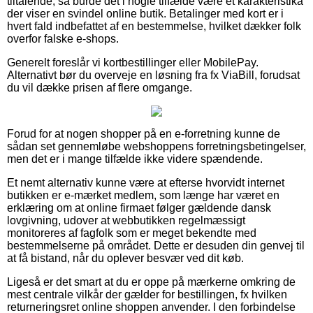
tiltalende, så burde det i nogle tilfælde være et karakteristika
der viser en svindel online butik. Betalinger med kort er i
hvert fald indbefattet af en bestemmelse, hvilket dækker folk
overfor falske e-shops.
Generelt foreslår vi kortbestillinger eller MobilePay.
Alternativt bør du overveje en løsning fra fx ViaBill, forudsat
du vil dække prisen af flere omgange.
Forud for at nogen shopper på en e-forretning kunne de
sådan set gennemløbe webshoppens forretningsbetingelser,
men det er i mange tilfælde ikke videre spændende.
Et nemt alternativ kunne være at efterse hvorvidt internet
butikken er e-mærket medlem, som længe har været en
erklæring om at online firmaet følger gældende dansk
lovgivning, udover at webbutikken regelmæssigt
monitoreres af fagfolk som er meget bekendte med
bestemmelserne på området. Dette er desuden din genvej til
at få bistand, når du oplever besvær ved dit køb.
Ligeså er det smart at du er oppe på mærkerne omkring de
mest centrale vilkår der gælder for bestillingen, fx hvilken
returneringsret online shoppen anvender. I den forbindelse