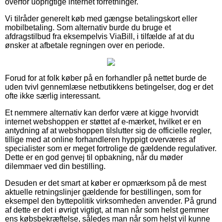
overfor uoprigtige internet forretninger.
Vi tilråder generelt køb med gængse betalingskort eller
mobilbetaling. Som alternativ burde du bruge et
afdragstilbud fra eksempelvis ViaBill, i tilfælde af at du
ønsker at afbetale regningen over en periode.
Forud for at folk køber på en forhandler på nettet burde de
uden tvivl gennemlæse netbutikkens betingelser, dog er det
ofte ikke særlig interessant.
Et nemmere alternativ kan derfor være at kigge hvorvidt
internet webshoppen er støttet af e-mærket, hvilket er en
antydning af at webshoppen tilslutter sig de officielle regler,
tillige med at online forhandleren hyppigt overværes af
specialister som er meget fortrolige de gældende regulativer.
Dette er en god genvej til opbakning, når du møder
dilemmaer ved din bestilling.
Desuden er det smart at køber er opmærksom på de mest
aktuelle retningslinjer gældende for bestillingen, som for
eksempel den byttepolitik virksomheden anvender. På grund
af dette er det i øvrigt vigtigt, at man når som helst gemmer
ens købsbekræftelse, således man når som helst vil kunne