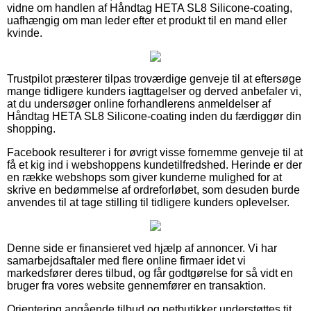
vidne om handlen af Håndtag HETA SL8 Silicone-coating,
uafhængig om man leder efter et produkt til en mand eller
kvinde.
Trustpilot præsterer tilpas troværdige genveje til at eftersøge
mange tidligere kunders iagttagelser og derved anbefaler vi,
at du undersøger online forhandlerens anmeldelser af
Håndtag HETA SL8 Silicone-coating inden du færdiggør din
shopping.
Facebook resulterer i for øvrigt visse fornemme genveje til at
få et kig ind i webshoppens kundetilfredshed. Herinde er der
en række webshops som giver kunderne mulighed for at
skrive en bedømmelse af ordreforløbet, som desuden burde
anvendes til at tage stilling til tidligere kunders oplevelser.
Denne side er finansieret ved hjælp af annoncer. Vi har
samarbejdsaftaler med flere online firmaer idet vi
markedsfører deres tilbud, og får godtgørelse for så vidt en
bruger fra vores website gennemfører en transaktion.
Orientering angående tilbud og netbutikker understøttes tit,