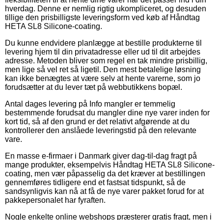
hverdag. Denne er nemlig rigtig ukompliceret, og desuden
tillige den prisbilligste leveringsform ved køb af Håndtag
HETA SL8 Silicone-coating.
Du kunne endvidere planlægge at bestille produkterne til
levering hjem til din privatadresse eller ud til dit arbejdes
adresse. Metoden bliver som regel en tak mindre prisbillig,
men lige så vel ret så ligetil. Den mest betalelige løsning
kan ikke benægtes at være selv at hente varerne, som jo
forudsætter at du lever tæt på webbutikkens bopæl.
Antal dages levering på Info mangler er temmelig
bestemmende forudsat du mangler dine nye varer inden for
kort tid, så af den grund er det relativt afgørende at du
kontrollerer den anslåede leveringstid på den relevante
vare.
En masse e-firmaer i Danmark giver dag-til-dag fragt på
mange produkter, eksempelvis Håndtag HETA SL8 Silicone-
coating, men vær påpasselig da det kræver at bestillingen
gennemføres tidligere end et fastsat tidspunkt, så de
sandsynligvis kan nå at få de nye varer pakket forud for at
pakkepersonalet har fyraften.
Nogle enkelte online webshops præsterer gratis fragt, men i