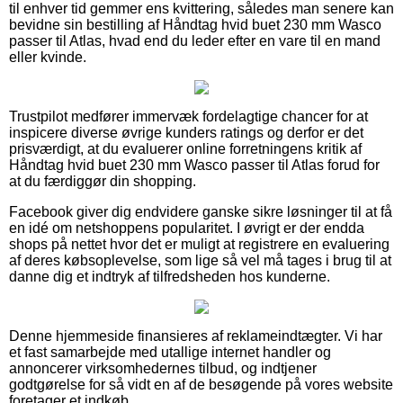
til enhver tid gemmer ens kvittering, således man senere kan
bevidne sin bestilling af Håndtag hvid buet 230 mm Wasco
passer til Atlas, hvad end du leder efter en vare til en mand
eller kvinde.
Trustpilot medfører immervæk fordelagtige chancer for at
inspicere diverse øvrige kunders ratings og derfor er det
prisværdigt, at du evaluerer online forretningens kritik af
Håndtag hvid buet 230 mm Wasco passer til Atlas forud for
at du færdiggør din shopping.
Facebook giver dig endvidere ganske sikre løsninger til at få
en idé om netshoppens popularitet. I øvrigt er der endda
shops på nettet hvor det er muligt at registrere en evaluering
af deres købsoplevelse, som lige så vel må tages i brug til at
danne dig et indtryk af tilfredsheden hos kunderne.
Denne hjemmeside finansieres af reklameindtægter. Vi har
et fast samarbejde med utallige internet handler og
annoncerer virksomhedernes tilbud, og indtjener
godtgørelse for så vidt en af de besøgende på vores website
foretager et indkøb.