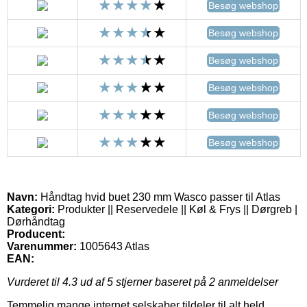
Besøg webshop
Besøg webshop
Besøg webshop
Besøg webshop
Besøg webshop
Besøg webshop
Navn:
Håndtag hvid buet 230 mm Wasco passer til Atlas
Kategori:
Produkter || Reservedele || Køl & Frys || Dørgreb |
Dørhåndtag
Producent:
Varenummer:
1005643 Atlas
EAN:
Vurderet til
4.3
ud af 5 stjerner baseret på
2
anmeldelser
Temmelig mange internet selskaber tildeler til alt held