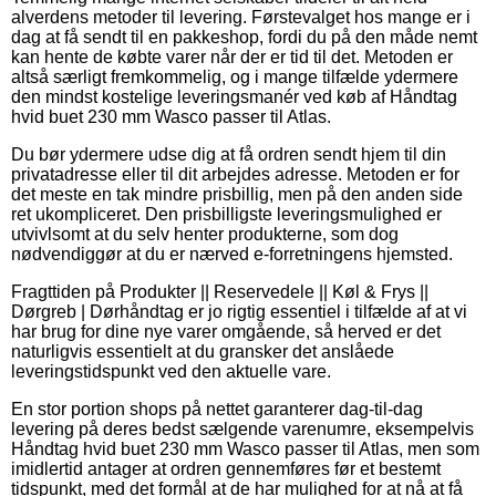
alverdens metoder til levering. Førstevalget hos mange er i
dag at få sendt til en pakkeshop, fordi du på den måde nemt
kan hente de købte varer når der er tid til det. Metoden er
altså særligt fremkommelig, og i mange tilfælde ydermere
den mindst kostelige leveringsmanér ved køb af Håndtag
hvid buet 230 mm Wasco passer til Atlas.
Du bør ydermere udse dig at få ordren sendt hjem til din
privatadresse eller til dit arbejdes adresse. Metoden er for
det meste en tak mindre prisbillig, men på den anden side
ret ukompliceret. Den prisbilligste leveringsmulighed er
utvivlsomt at du selv henter produkterne, som dog
nødvendiggør at du er nærved e-forretningens hjemsted.
Fragttiden på Produkter || Reservedele || Køl & Frys ||
Dørgreb | Dørhåndtag er jo rigtig essentiel i tilfælde af at vi
har brug for dine nye varer omgående, så herved er det
naturligvis essentielt at du gransker det anslåede
leveringstidspunkt ved den aktuelle vare.
En stor portion shops på nettet garanterer dag-til-dag
levering på deres bedst sælgende varenumre, eksempelvis
Håndtag hvid buet 230 mm Wasco passer til Atlas, men som
imidlertid antager at ordren gennemføres før et bestemt
tidspunkt, med det formål at de har mulighed for at nå at få