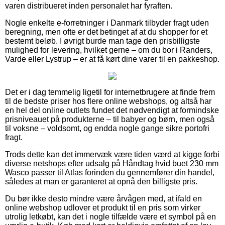
varen distribueret inden personalet har fyraften.
Nogle enkelte e-forretninger i Danmark tilbyder fragt uden
beregning, men ofte er det betinget af at du shopper for et
bestemt beløb. I øvrigt burde man tage den prisbilligste
mulighed for levering, hvilket gerne – om du bor i Randers,
Varde eller Lystrup – er at få kørt dine varer til en pakkeshop.
Det er i dag temmelig ligetil for internetbrugere at finde frem
til de bedste priser hos flere online webshops, og altså har
en hel del online outlets fundet det nødvendigt at formindske
prisniveauet på produkterne – til babyer og børn, men også
til voksne – voldsomt, og endda nogle gange sikre portofri
fragt.
Trods dette kan det immervæk være tiden værd at kigge forbi
diverse netshops efter udsalg på Håndtag hvid buet 230 mm
Wasco passer til Atlas forinden du gennemfører din handel,
således at man er garanteret at opnå den billigste pris.
Du bør ikke desto mindre være årvågen med, at ifald en
online webshop udlover et produkt til en pris som virker
utrolig letkøbt, kan det i nogle tilfælde være et symbol på en