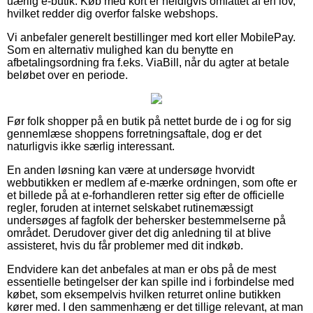
uærlig e-butik. Køb med kort er heldigvis omfattet af en lov,
hvilket redder dig overfor falske webshops.
Vi anbefaler generelt bestillinger med kort eller MobilePay.
Som en alternativ mulighed kan du benytte en
afbetalingsordning fra f.eks. ViaBill, når du agter at betale
beløbet over en periode.
Før folk shopper på en butik på nettet burde de i og for sig
gennemlæse shoppens forretningsaftale, dog er det
naturligvis ikke særlig interessant.
En anden løsning kan være at undersøge hvorvidt
webbutikken er medlem af e-mærke ordningen, som ofte er
et billede på at e-forhandleren retter sig efter de officielle
regler, foruden at internet selskabet rutinemæssigt
undersøges af fagfolk der behersker bestemmelserne på
området. Derudover giver det dig anledning til at blive
assisteret, hvis du får problemer med dit indkøb.
Endvidere kan det anbefales at man er obs på de mest
essentielle betingelser der kan spille ind i forbindelse med
købet, som eksempelvis hvilken returret online butikken
kører med. I den sammenhæng er det tillige relevant, at man