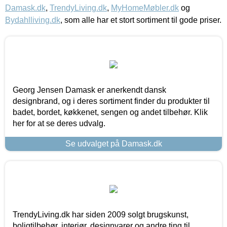
Damask.dk
,
TrendyLiving.dk
,
MyHomeMøbler.dk
og
Bydahlliving.dk
, som alle har et stort sortiment til gode priser.
Georg Jensen Damask er anerkendt dansk
designbrand, og i deres sortiment finder du produkter til
badet, bordet, køkkenet, sengen og andet tilbehør. Klik
her for at se deres udvalg.
Se udvalget på Damask.dk
TrendyLiving.dk har siden 2009 solgt brugskunst,
boligtilbehør, interiør, designvarer og andre ting til