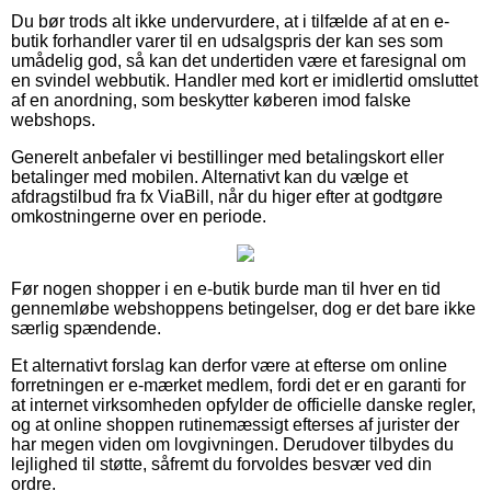
Du bør trods alt ikke undervurdere, at i tilfælde af at en e-
butik forhandler varer til en udsalgspris der kan ses som
umådelig god, så kan det undertiden være et faresignal om
en svindel webbutik. Handler med kort er imidlertid omsluttet
af en anordning, som beskytter køberen imod falske
webshops.
Generelt anbefaler vi bestillinger med betalingskort eller
betalinger med mobilen. Alternativt kan du vælge et
afdragstilbud fra fx ViaBill, når du higer efter at godtgøre
omkostningerne over en periode.
Før nogen shopper i en e-butik burde man til hver en tid
gennemløbe webshoppens betingelser, dog er det bare ikke
særlig spændende.
Et alternativt forslag kan derfor være at efterse om online
forretningen er e-mærket medlem, fordi det er en garanti for
at internet virksomheden opfylder de officielle danske regler,
og at online shoppen rutinemæssigt efterses af jurister der
har megen viden om lovgivningen. Derudover tilbydes du
lejlighed til støtte, såfremt du forvoldes besvær ved din
ordre.