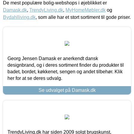
De mest populære bolig-webshops i øjeblikket er
Damask.dk
,
TrendyLiving.dk
,
MyHomeMøbler.dk
og
Bydahlliving.dk
, som alle har et stort sortiment til gode priser.
Georg Jensen Damask er anerkendt dansk
designbrand, og i deres sortiment finder du produkter til
badet, bordet, køkkenet, sengen og andet tilbehør. Klik
her for at se deres udvalg.
Se udvalget på Damask.dk
TrendyLiving.dk har siden 2009 solgt brugskunst,