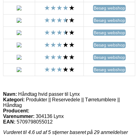
Besøg webshop
Besøg webshop
Besøg webshop
Besøg webshop
Besøg webshop
Besøg webshop
Navn:
Håndtag hvid passer til Lynx
Kategori:
Produkter || Reservedele || Tørretumblere ||
Håndtag
Producent:
Varenummer:
304136 Lynx
EAN:
5709798055012
Vurderet til
4.6
ud af 5 stjerner baseret på
29
anmeldelser