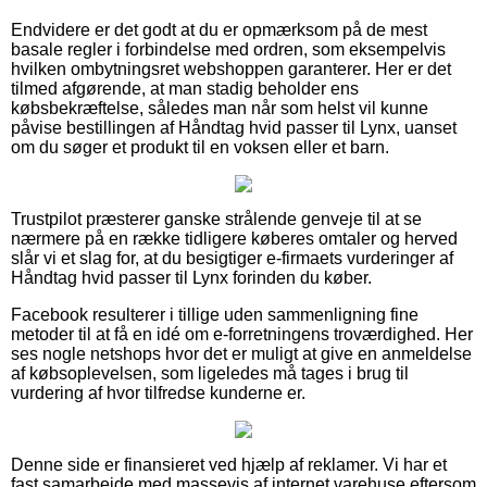
Endvidere er det godt at du er opmærksom på de mest
basale regler i forbindelse med ordren, som eksempelvis
hvilken ombytningsret webshoppen garanterer. Her er det
tilmed afgørende, at man stadig beholder ens
købsbekræftelse, således man når som helst vil kunne
påvise bestillingen af Håndtag hvid passer til Lynx, uanset
om du søger et produkt til en voksen eller et barn.
Trustpilot præsterer ganske strålende genveje til at se
nærmere på en række tidligere køberes omtaler og herved
slår vi et slag for, at du besigtiger e-firmaets vurderinger af
Håndtag hvid passer til Lynx forinden du køber.
Facebook resulterer i tillige uden sammenligning fine
metoder til at få en idé om e-forretningens troværdighed. Her
ses nogle netshops hvor det er muligt at give en anmeldelse
af købsoplevelsen, som ligeledes må tages i brug til
vurdering af hvor tilfredse kunderne er.
Denne side er finansieret ved hjælp af reklamer. Vi har et
fast samarbejde med massevis af internet varehuse eftersom