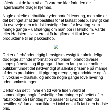
således at de kan nå at få varerne klar forinden de
lageransatte drager hjemad.
Nogle enkelte netbutikker yder portofri levering, men ofte er
det betinget af at der bestilles for et fastsat beløb. I øvrigt kan
du overveje den mindst kostelige form for levering, som
mange gange – uafhængig om man bor i Hørsholm, Varde
eller Hadsten – vil være at få fragtfirmaet til at levere
produkterne til en pakkeshop.
Det er efterhånden rigtig hensigtsmæssigt for almindelige
dødelige at finde information om priser i blandt diverse
shops på nettet, og til gengæld har en lang række online
butikker fundet det nødvendigt at sænke priserne på mange
af deres produkter – til piger og drenge, og endvidere også
til voksne – drastisk, og endda nogle gange love levering
uden omkostninger.
Derfor kan det til hver en tid være tiden værd at
sammenligne nogle forskellige forretninger på nettet efter
rabatkoder på Håndtag hvid passer til Lynx forinden du
bestiller, sådan at man ikke er i tvivl om at få fat i den bedste
pris.