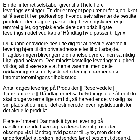
En del internet selskaber giver til alt held flere
leveringsløsninger. En der er meget populær er for øjeblikket
at få sendt til en pakkeshop, hvor du selv afhenter de bestilte
produkter den dag der passer dig. Leveringstypen er jo
temmelig let, og typisk endvidere den prisbilligste
leveringsmodel ved køb af Håndtag hvid passer til Lynx.
Du kunne endvidere beslutte dig for at bestille varerne til
levering hjem til din privatadresse eller til dit arbejde.
Fragtløsningen bliver gerne en anelse dyrere, men samtidig
i høj grad bekvem. Den mindst kostelige leveringsmulighed
vil dog altid være selv at hente varerne, men dette
nødvendiggør at du fysisk befinder dig i nærheden af
internet forretningens tilholdssted.
Antal dages levering på Produkter || Reservedele ||
Tørretumblere || Håndtag er ret så betydningsfuld såfremt du
skal bruge varerne lige om lidt, så herved er det virkelig på
sin plads at du finder det estimerede leveringstidspunkt for
det aktuelle produkt.
Flere e-firmaer i Danmark tilbyder levering på
næstkommende hverdag på deres favorit produkter,
eksempelvis Håndtag hvid passer til Lynx, men det er
underforstået at ordren indsendes før et bestemt tidspunkt,