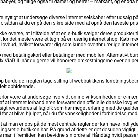
g babyer, og tillige også til damer og herrer – markant, og endd
e nyttigt at undersøge diverse internet selskaber efter udsalg på
r, sådan at du er på den sikre side med at opnå den laveste pris
ke overse, at i tilfælde af at en e-butik sælger deres produkter t
det for det meste være et tegn på en uærlig internet shop. Køb 
et lovbud, hvilket forsvarer dig som kunde overfor uærlige interne
 med betalingskort eller betalinger med mobilen. Alternativt bur
 fx ViaBill, når du gerne vil honorere omkostningerne over en pe
 burde de i reglen tage stilling til webbutikkens forretningsbetin
ielt ophidsende.
derfor være at undersøge hvorvidt online virksomheden er e-mæ
af at internet forhandleren forsvarer den officielle danske lovgiv
gt revurderes af fagfolk som har meget erfaring med de gæld
or at blive hjulpet, når du får vanskeligheder i forbindelse med 
gt at man er obs på de mest centrale regler der kan have indflyd
gsret e-butikken har. På grund af dette er det desuden vigtigt, 
 man i fremtiden kan bevidne sin ordre af Håndtag hvidt passer 