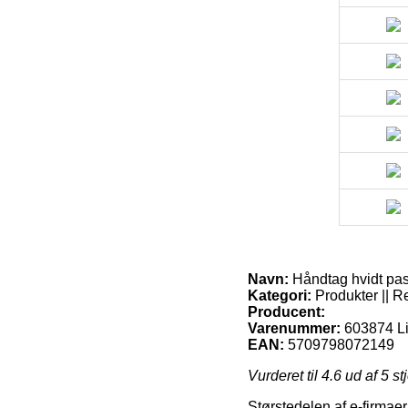
Navn:
Håndtag hvidt pass
Kategori:
Produkter || R
Producent:
Varenummer:
603874 L
EAN:
5709798072149
Vurderet til
4.6
ud af 5 st
Størstedelen af e-firmaer