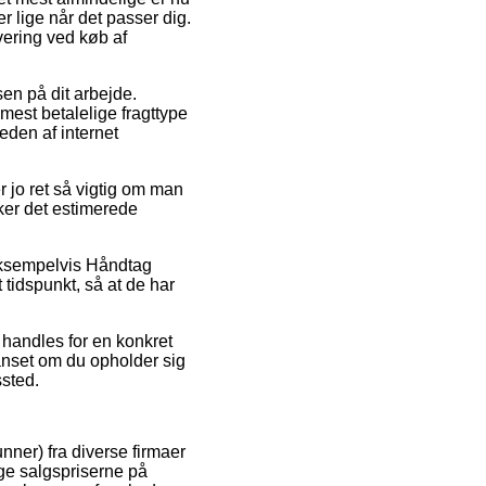
er lige når det passer dig.
vering ved køb af
ssen på dit arbejde.
est betalelige fragttype
eden af internet
r jo ret så vigtig om man
kker det estimerede
, eksempelvis Håndtag
 tidspunkt, så at de har
 handles for en konkret
anset om du opholder sig
ssted.
nner) fra diverse firmaer
nge salgspriserne på