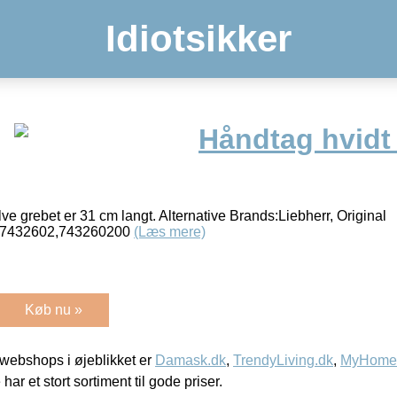
Idiotsikker
Håndtag hvidt 
e grebet er 31 cm langt. Alternative Brands:Liebherr, Original
0,7432602,743260200
(Læs mere)
Køb nu »
webshops i øjeblikket er
Damask.dk
,
TrendyLiving.dk
,
MyHomeM
 har et stort sortiment til gode priser.