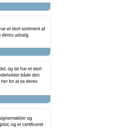
ar et stort sortiment af
e deres udvalg.
t, og de har et stort
 indeholder både den
 her for at se deres
esignermøbler og
lot, og er certificeret