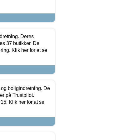
ndretning. Deres
s 37 butikker. De
ing. Klik her for at se
 og boligindretning. De
r på Trustpilot.
5. Klik her for at se