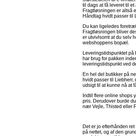
til dags at få leveret til
Fragtløsningen er altså e
Håndtag hvidt passer til 
Du kan ligeledes foretrækk
Fragtløsningen bliver de
er utvivlsomt at du selv
webshoppens bopæl.
Leveringstidspunktet på P
har brug for pakken inden
leveringstidspunkt ved d
En hel del butikker på ne
hvidt passer til Liebherr,
udsigt til at kunne nå at 
Indtil flere online shops
pris. Derudover burde du
nær Vejle, Thisted eller F
Det er jo efterhånden ret
på nettet, og af den gru