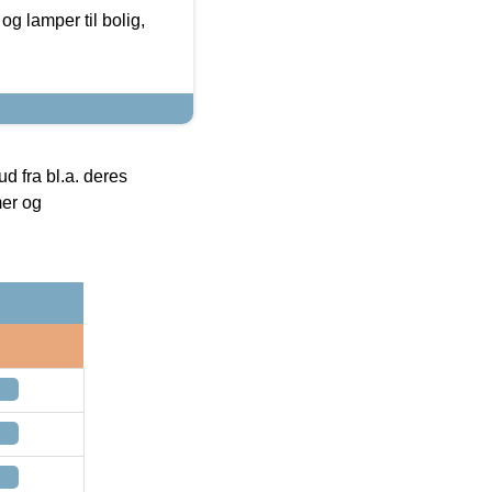
g lamper til bolig,
 fra bl.a. deres
mer og