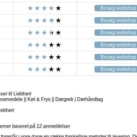
Besøg webshop
Besøg webshop
Besøg webshop
Besøg webshop
Besøg webshop
Besøg webshop
er til Liebherr
eservedele || Køl & Frys || Dørgreb | Dørhåndtag
iebherr
jerner baseret på
12
anmeldelser
 foreslår i vore dage en række forskellige metoder til levering. 