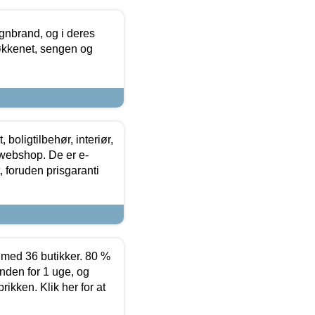
nbrand, og i deres
køkkenet, sengen og
boligtilbehør, interiør,
 webshop. De er e-
 foruden prisgaranti
ed 36 butikker. 80 %
nden for 1 uge, og
ikken. Klik her for at