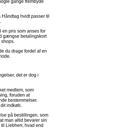
a nogle gange frembyde
 Håndtag hvidt passer til
.
il en pris som anses for
med gængse betalingskort
t shops.
de du drage fordel af en
riode.
gelser, det er dog i
rket medlem, som
ning, foruden at
ende bestemmelser.
dit indkøb.
else på bestillingen, som
at man altid bevarer sin
til Liebherr, hvad end