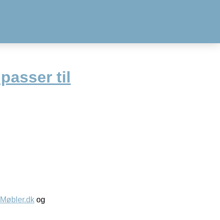
passer til
øbler.dk
og