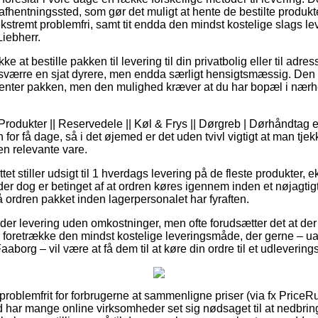
 et afhentningssted, som gør det muligt at hente de bestilte produkt
kstremt problemfri, samt tit endda den mindst kostelige slags le
Liebherr.
e at bestille pakken til levering til din privatbolig eller til adre
sværre en sjat dyrere, men endda særligt hensigtsmæssig. Den m
 henter pakken, men den mulighed kræver at du har bopæl i nærh
rodukter || Reservedele || Køl & Frys || Dørgreb | Dørhåndtag e
 for få dage, så i det øjemed er det uden tvivl vigtigt at man tje
en relevante vare.
ttet stiller udsigt til 1 hverdags levering på de fleste produkter
 der dog er betinget af at ordren køres igennem inden et nøjagtigt
få ordren pakket inden lagerpersonalet har fyraften.
 yder levering uden omkostninger, men ofte forudsætter det at der
 foretrække den mindst kostelige leveringsmåde, der gerne – u
aaborg – vil være at få dem til at køre din ordre til et udlevering
 problemfrit for forbrugerne at sammenligne priser (via fx PriceRu
nd har mange online virksomheder set sig nødsaget til at nedbri