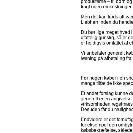
produkterne – til børn o
fragt uden omkostninger.
Men det kan trods alt vær
Liebherr inden du handle
Du bør lige meget hvad ik
ufattelig gunstig, så er 
er heldigvis omfattet af 
Vi anbefaler generelt køb
løsning på afbetaling fra
Før nogen køber i en shop
mange tilfælde ikke spec
Et andet forslag kunne 
generelt er en angivelse 
virksomheden regelmæssi
Desuden får du mulighed f
Endvidere er det fornufti
for eksempel den ombytnin
købsbekræftelse, således