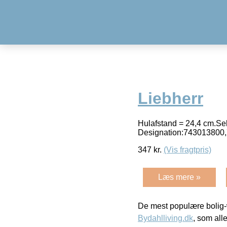
Liebherr
Hulafstand = 24,4 cm.Selv
Designation:74301380
347
kr.
(Vis fragtpris)
Læs mere »
De mest populære bolig-
Bydahlliving.dk
, som alle