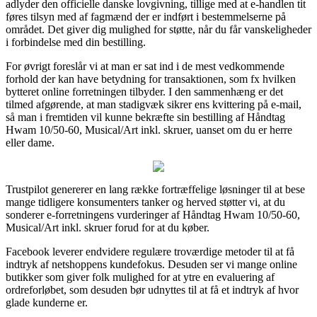
adlyder den officielle danske lovgivning, tillige med at e-handlen tit
føres tilsyn med af fagmænd der er indført i bestemmelserne på
området. Det giver dig mulighed for støtte, når du får vanskeligheder
i forbindelse med din bestilling.
For øvrigt foreslår vi at man er sat ind i de mest vedkommende
forhold der kan have betydning for transaktionen, som fx hvilken
bytteret online forretningen tilbyder. I den sammenhæng er det
tilmed afgørende, at man stadigvæk sikrer ens kvittering på e-mail,
så man i fremtiden vil kunne bekræfte sin bestilling af Håndtag
Hwam 10/50-60, Musical/Art inkl. skruer, uanset om du er herre
eller dame.
Trustpilot genererer en lang række fortræffelige løsninger til at bese
mange tidligere konsumenters tanker og herved støtter vi, at du
sonderer e-forretningens vurderinger af Håndtag Hwam 10/50-60,
Musical/Art inkl. skruer forud for at du køber.
Facebook leverer endvidere regulære troværdige metoder til at få
indtryk af netshoppens kundefokus. Desuden ser vi mange online
butikker som giver folk mulighed for at ytre en evaluering af
ordreforløbet, som desuden bør udnyttes til at få et indtryk af hvor
glade kunderne er.