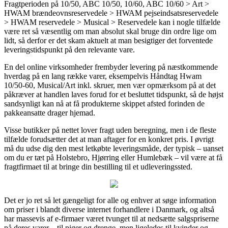
Fragtperioden på 10/50, ABC 10/50, 10/60, ABC 10/60 > Art >
HWAM brændeovnsreservedele > HWAM pejseindsatsreservedele
> HWAM reservedele > Musical > Reservedele kan i nogle tilfælde
være ret så væsentlig om man absolut skal bruge din ordre lige om
lidt, så derfor er det skam aktuelt at man besigtiger det forventede
leveringstidspunkt på den relevante vare.
En del online virksomheder frembyder levering på næstkommende
hverdag på en lang række varer, eksempelvis Håndtag Hwam
10/50-60, Musical/Art inkl. skruer, men vær opmærksom på at det
påkræver at handlen laves forud for et besluttet tidspunkt, så de højst
sandsynligt kan nå at få produkterne skippet afsted forinden de
pakkeansatte drager hjemad.
Visse butikker på nettet lover fragt uden beregning, men i de fleste
tilfælde forudsætter det at man aftager for en konkret pris. I øvrigt
må du udse dig den mest letkøbte leveringsmåde, der typisk – uanset
om du er tæt på Holstebro, Hjørring eller Humlebæk – vil være at få
fragtfirmaet til at bringe din bestilling til et udleveringssted.
Det er jo ret så let gængeligt for alle og enhver at søge information
om priser i blandt diverse internet forhandlere i Danmark, og altså
har massevis af e-firmaer været tvunget til at nedsætte salgspriserne
på deres varer – til piger og drenge, men ligeledes til kvinder og