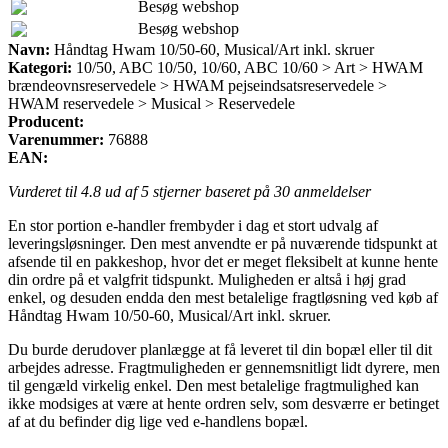
Besøg webshop
Besøg webshop
Navn:
Håndtag Hwam 10/50-60, Musical/Art inkl. skruer
Kategori:
10/50, ABC 10/50, 10/60, ABC 10/60 > Art > HWAM
brændeovnsreservedele > HWAM pejseindsatsreservedele >
HWAM reservedele > Musical > Reservedele
Producent:
Varenummer:
76888
EAN:
Vurderet til
4.8
ud af 5 stjerner baseret på
30
anmeldelser
En stor portion e-handler frembyder i dag et stort udvalg af
leveringsløsninger. Den mest anvendte er på nuværende tidspunkt at
afsende til en pakkeshop, hvor det er meget fleksibelt at kunne hente
din ordre på et valgfrit tidspunkt. Muligheden er altså i høj grad
enkel, og desuden endda den mest betalelige fragtløsning ved køb af
Håndtag Hwam 10/50-60, Musical/Art inkl. skruer.
Du burde derudover planlægge at få leveret til din bopæl eller til dit
arbejdes adresse. Fragtmuligheden er gennemsnitligt lidt dyrere, men
til gengæld virkelig enkel. Den mest betalelige fragtmulighed kan
ikke modsiges at være at hente ordren selv, som desværre er betinget
af at du befinder dig lige ved e-handlens bopæl.