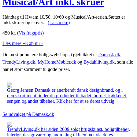
Musical/Art inkl. skruer
Håndtag til Hwam 10/50, 10/60 og Musical/Art-serien.Sættet er
inkl. skruer og skiver.
(Læs mere)
450
kr.
(Vis fragtpris)
Læs mere »
Køb nu »
De mest populære bolig-webshops i øjeblikket er
Damask.dk
,
TrendyLiving.dk
,
MyHomeMøbler.dk
og
Bydahlliving.dk
, som alle
har et stort sortiment til gode priser.
Georg Jensen Damask er anerkendt dansk designbrand, og i
deres sortiment finder du produkter til badet, bordet, køkkenet,
sengen og andet tilbehør. Klik her for at se deres udvalg.
Se udvalget på Damask.dk
TrendyLiving.dk har siden 2009 solgt brugskunst, boligtilbehør,
interiør, designvarer og andre ting til hjemmet via deres