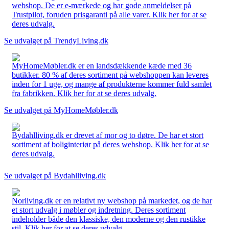
webshop. De er e-mærkede og har gode anmeldelser på
Trustpilot, foruden prisgaranti på alle varer. Klik her for at se
deres udvalg.
Se udvalget på TrendyLiving.dk
MyHomeMøbler.dk er en landsdækkende kæde med 36
butikker. 80 % af deres sortiment på webshoppen kan leveres
inden for 1 uge, og mange af produkterne kommer fuld samlet
fra fabrikken. Klik her for at se deres udvalg.
Se udvalget på MyHomeMøbler.dk
Bydahlliving.dk er drevet af mor og to døtre. De har et stort
sortiment af boliginteriør på deres webshop. Klik her for at se
deres udvalg.
Se udvalget på Bydahlliving.dk
Norliving.dk er en relativt ny webshop på markedet, og de har
et stort udvalg i møbler og indretning. Deres sortiment
indeholder både den klassiske, den moderne og den rustikke
stil. Klik her for at se deres udvalg.