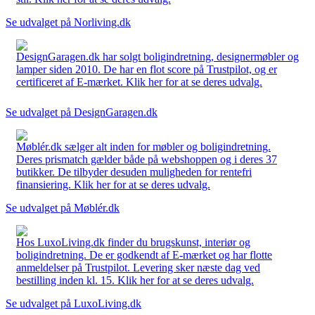
Se udvalget på Norliving.dk
DesignGaragen.dk har solgt boligindretning, designermøbler og
lamper siden 2010. De har en flot score på Trustpilot, og er
certificeret af E-mærket. Klik her for at se deres udvalg.
Se udvalget på DesignGaragen.dk
Møblér.dk sælger alt inden for møbler og boligindretning.
Deres prismatch gælder både på webshoppen og i deres 37
butikker. De tilbyder desuden muligheden for rentefri
finansiering. Klik her for at se deres udvalg.
Se udvalget på Møblér.dk
Hos LuxoLiving.dk finder du brugskunst, interiør og
boligindretning. De er godkendt af E-mærket og har flotte
anmeldelser på Trustpilot. Levering sker næste dag ved
bestilling inden kl. 15. Klik her for at se deres udvalg.
Se udvalget på LuxoLiving.dk