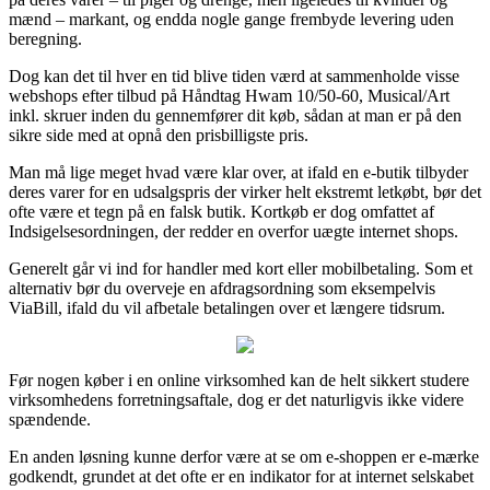
mænd – markant, og endda nogle gange frembyde levering uden
beregning.
Dog kan det til hver en tid blive tiden værd at sammenholde visse
webshops efter tilbud på Håndtag Hwam 10/50-60, Musical/Art
inkl. skruer inden du gennemfører dit køb, sådan at man er på den
sikre side med at opnå den prisbilligste pris.
Man må lige meget hvad være klar over, at ifald en e-butik tilbyder
deres varer for en udsalgspris der virker helt ekstremt letkøbt, bør det
ofte være et tegn på en falsk butik. Kortkøb er dog omfattet af
Indsigelsesordningen, der redder en overfor uægte internet shops.
Generelt går vi ind for handler med kort eller mobilbetaling. Som et
alternativ bør du overveje en afdragsordning som eksempelvis
ViaBill, ifald du vil afbetale betalingen over et længere tidsrum.
Før nogen køber i en online virksomhed kan de helt sikkert studere
virksomhedens forretningsaftale, dog er det naturligvis ikke videre
spændende.
En anden løsning kunne derfor være at se om e-shoppen er e-mærke
godkendt, grundet at det ofte er en indikator for at internet selskabet