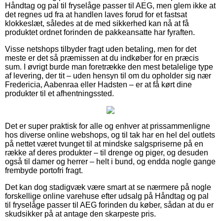
Håndtag og pal til fryselåge passer til AEG, men glem ikke at
det regnes ud fra at handlen laves forud for et fastsat
klokkeslæt, således at de med sikkerhed kan nå at få
produktet ordnet forinden de pakkeansatte har fyraften.
Visse netshops tilbyder fragt uden betaling, men for det
meste er det så præmissen at du indkøber for en præcis
sum. I øvrigt burde man foretrække den mest betalelige type
af levering, der tit – uden hensyn til om du opholder sig nær
Fredericia, Aabenraa eller Hadsten – er at få kørt dine
produkter til et afhentningssted.
Det er super praktisk for alle og enhver at prissammenligne
hos diverse online webshops, og til tak har en hel del outlets
på nettet været tvunget til at mindske salgspriserne på en
række af deres produkter – til drenge og piger, og desuden
også til damer og herrer – helt i bund, og endda nogle gange
frembyde portofri fragt.
Det kan dog stadigvæk være smart at se nærmere på nogle
forskellige online varehuse efter udsalg på Håndtag og pal
til fryselåge passer til AEG forinden du køber, sådan at du er
skudsikker på at antage den skarpeste pris.