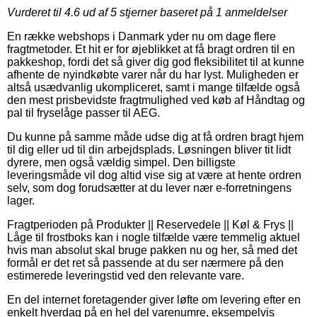
Vurderet til
4.6
ud af 5 stjerner baseret på
1
anmeldelser
En række webshops i Danmark yder nu om dage flere
fragtmetoder. Et hit er for øjeblikket at få bragt ordren til en
pakkeshop, fordi det så giver dig god fleksibilitet til at kunne
afhente de nyindkøbte varer når du har lyst. Muligheden er
altså usædvanlig ukompliceret, samt i mange tilfælde også
den mest prisbevidste fragtmulighed ved køb af Håndtag og
pal til fryselåge passer til AEG.
Du kunne på samme måde udse dig at få ordren bragt hjem
til dig eller ud til din arbejdsplads. Løsningen bliver tit lidt
dyrere, men også vældig simpel. Den billigste
leveringsmåde vil dog altid vise sig at være at hente ordren
selv, som dog forudsætter at du lever nær e-forretningens
lager.
Fragtperioden på Produkter || Reservedele || Køl & Frys ||
Låge til frostboks kan i nogle tilfælde være temmelig aktuel
hvis man absolut skal bruge pakken nu og her, så med det
formål er det ret så passende at du ser nærmere på den
estimerede leveringstid ved den relevante vare.
En del internet foretagender giver løfte om levering efter en
enkelt hverdag på en hel del varenumre, eksempelvis