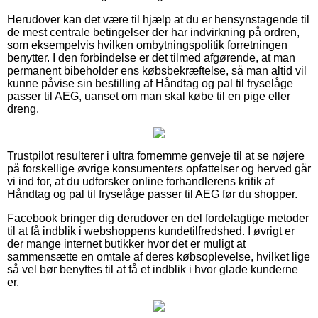
Herudover kan det være til hjælp at du er hensynstagende til
de mest centrale betingelser der har indvirkning på ordren,
som eksempelvis hvilken ombytningspolitik forretningen
benytter. I den forbindelse er det tilmed afgørende, at man
permanent bibeholder ens købsbekræftelse, så man altid vil
kunne påvise sin bestilling af Håndtag og pal til fryselåge
passer til AEG, uanset om man skal købe til en pige eller
dreng.
Trustpilot resulterer i ultra fornemme genveje til at se nøjere
på forskellige øvrige konsumenters opfattelser og herved går
vi ind for, at du udforsker online forhandlerens kritik af
Håndtag og pal til fryselåge passer til AEG før du shopper.
Facebook bringer dig derudover en del fordelagtige metoder
til at få indblik i webshoppens kundetilfredshed. I øvrigt er
der mange internet butikker hvor det er muligt at
sammensætte en omtale af deres købsoplevelse, hvilket lige
så vel bør benyttes til at få et indblik i hvor glade kunderne
er.