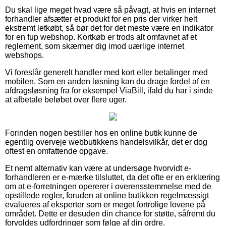
Du skal lige meget hvad være så påvagt, at hvis en internet
forhandler afsætter et produkt for en pris der virker helt
ekstremt letkøbt, så bør det for det meste være en indikator
for en fup webshop. Kortkøb er trods alt omfavnet af et
reglement, som skærmer dig imod uærlige internet
webshops.
Vi foreslår generelt handler med kort eller betalinger med
mobilen. Som en anden løsning kan du drage fordel af en
afdragsløsning fra for eksempel ViaBill, ifald du har i sinde
at afbetale beløbet over flere uger.
Forinden nogen bestiller hos en online butik kunne de
egentlig overveje webbutikkens handelsvilkår, det er dog
oftest en omfattende opgave.
Et nemt alternativ kan være at undersøge hvorvidt e-
forhandleren er e-mærke tilsluttet, da det ofte er en erklæring
om at e-forretningen opererer i overensstemmelse med de
opstillede regler, foruden at online butikken regelmæssigt
evalueres af eksperter som er meget fortrolige lovene på
området. Dette er desuden din chance for støtte, såfremt du
forvoldes udfordringer som følge af din ordre.