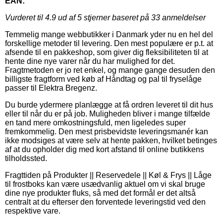
EAN:
Vurderet til
4.9
ud af 5 stjerner baseret på
33
anmeldelser
Temmelig mange webbutikker i Danmark yder nu en hel del
forskellige metoder til levering. Den mest populære er p.t. at
afsende til en pakkeshop, som giver dig fleksibiliteten til at
hente dine nye varer når du har mulighed for det.
Fragtmetoden er jo ret enkel, og mange gange desuden den
billigste fragtform ved køb af Håndtag og pal til fryselåge
passer til Elektra Bregenz.
Du burde ydermere planlægge at få ordren leveret til dit hus
eller til når du er på job. Muligheden bliver i mange tilfælde
en tand mere omkostningsfuld, men ligeledes super
fremkommelig. Den mest prisbevidste leveringsmanér kan
ikke modsiges at være selv at hente pakken, hvilket betinges
af at du opholder dig med kort afstand til online butikkens
tilholdssted.
Fragttiden på Produkter || Reservedele || Køl & Frys || Låge
til frostboks kan være usædvanlig aktuel om vi skal bruge
dine nye produkter fluks, så med det formål er det altså
centralt at du efterser den forventede leveringstid ved den
respektive vare.