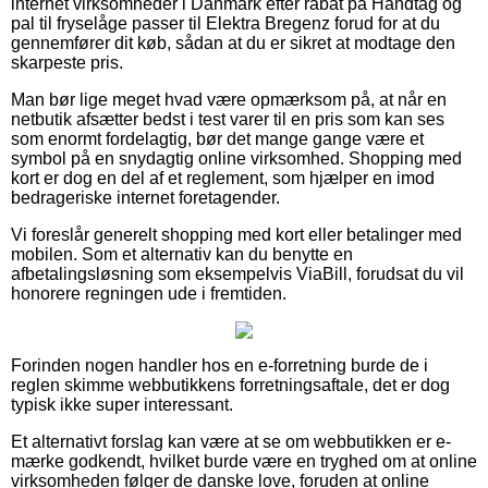
internet virksomheder i Danmark efter rabat på Håndtag og
pal til fryselåge passer til Elektra Bregenz forud for at du
gennemfører dit køb, sådan at du er sikret at modtage den
skarpeste pris.
Man bør lige meget hvad være opmærksom på, at når en
netbutik afsætter bedst i test varer til en pris som kan ses
som enormt fordelagtig, bør det mange gange være et
symbol på en snydagtig online virksomhed. Shopping med
kort er dog en del af et reglement, som hjælper en imod
bedrageriske internet foretagender.
Vi foreslår generelt shopping med kort eller betalinger med
mobilen. Som et alternativ kan du benytte en
afbetalingsløsning som eksempelvis ViaBill, forudsat du vil
honorere regningen ude i fremtiden.
Forinden nogen handler hos en e-forretning burde de i
reglen skimme webbutikkens forretningsaftale, det er dog
typisk ikke super interessant.
Et alternativt forslag kan være at se om webbutikken er e-
mærke godkendt, hvilket burde være en tryghed om at online
virksomheden følger de danske love, foruden at online