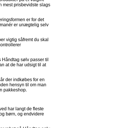
 mest prisbevidste slags
veringsformen er for det
smanér er unægtelig selv
r vigtig såfremt du skal
ontrollerer
 Håndtag sølv passer til
n at de har udsigt til at
når der indkøbes for en
– uden hensyn til om man
 en pakkeshop.
ved har langt de fleste
r og børn, og endvidere