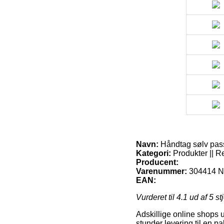
Navn:
Håndtag sølv passe
Kategori:
Produkter || R
Producent:
Varenummer:
304414 N
EAN:
Vurderet til
4.1
ud af 5 st
Adskillige online shops 
stunder levering til en pak