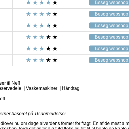
Besøg webshop
Besøg webshop
Besøg webshop
Besøg webshop
Besøg webshop
Besøg webshop
r til Neff
eservedele || Vaskemaskiner || Håndtag
eff
jerner baseret på
16
anmeldelser
udlover nu om dage alverdens former for fragt. En af de mest al
keshop, fordi det giver dig fuld fleksibilitet til at hente de købte 