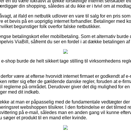
er en tid være lukrativt at tjekke forskellige internet selskaber 
færdiggør din shopping, således at du ikke er i tvivl om at modtage
gt, at ifald en netbutik udlover en vare til salg for en pris som 
e et bevis på en uoprigtig internet forhandler. Betalinger med ko
hvilket begunstiger folk overfor falske netbutikker.
gse betalingskort eller mobilbetaling. Som et alternativ burde 
elvis ViaBill, såfremt du ser en fordel i at dække betalingen a
-shop burde de helt sikkert tage stilling til virksomhedens regl
erfor være at efterse hvorvidt internet firmaet er godkendt af e
kken retter sig efter de gældende danske regler, foruden at e-firm
l reglerne på området. Derudover giver det dig mulighed for e
nger med dit indkøb.
etrække at man er påpasselig med de fundamentale vedtægter der
neringsret webshoppen tilsikrer. I den forbindelse er det tilmed r
ittering på e-mail, således man en anden gang vil kunne efter
du søger et produkt til en mand eller kvinde.