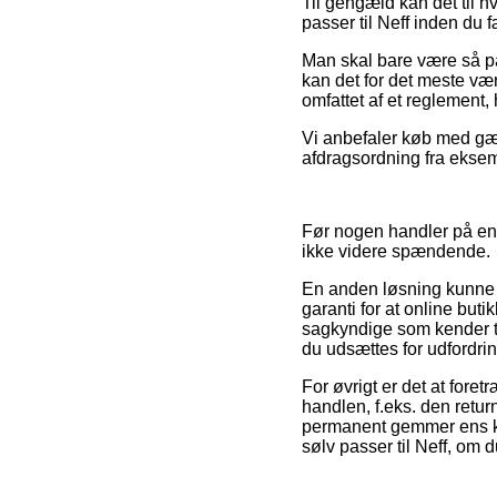
Til gengæld kan det til hv
passer til Neff inden du 
Man skal bare være så påva
kan det for det meste vær
omfattet af et reglement, 
Vi anbefaler køb med gæn
afdragsordning fra eksemp
Før nogen handler på en e
ikke videre spændende.
En anden løsning kunne d
garanti for at online buti
sagkyndige som kender ti
du udsættes for udfordri
For øvrigt er det at for
handlen, f.eks. den retur
permanent gemmer ens kv
sølv passer til Neff, om 