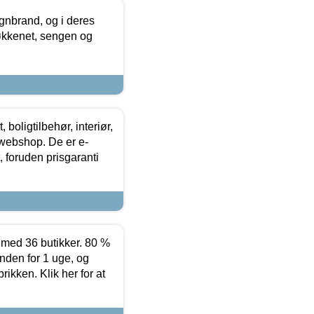
nbrand, og i deres
køkkenet, sengen og
boligtilbehør, interiør,
 webshop. De er e-
 foruden prisgaranti
ed 36 butikker. 80 %
nden for 1 uge, og
ikken. Klik her for at