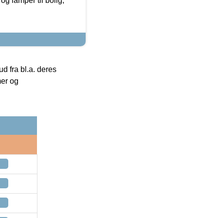
g lamper til bolig,
 fra bl.a. deres
mer og