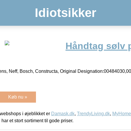
Idiotsikker
Håndtag sølv p
ens, Neff, Bosch, Constructa, Original Designation:00484030,
Køb nu »
webshops i øjeblikket er
Damask.dk
,
TrendyLiving.dk
,
MyHomeM
 har et stort sortiment til gode priser.