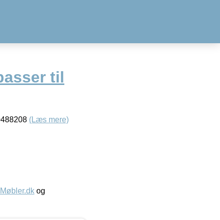
asser til
00488208
(Læs mere)
øbler.dk
og