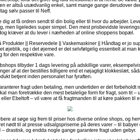
den er altså usædvanlig enkel, samt mange gange derudover den
ag sølv passer til Neff.
dig at få ordren sendt til din bolig eller til hvor du arbejder. Le
ig, men ligeledes super simpel. Den mest prisbevidste levering
 dog kræver at du lever i nærheden af online shoppens bopæl.
Produkter || Reservedele || Vaskemaskiner || Håndtag er jo supe
t øjeblik, og i det øjemed er det selvfølgelig essentielt at man k
g for den respektive vare.
shops tilbyder 1 dags levering på adskillige varer, eksempelvis
ger af at der bestilles tidligere end et nøjagtigt klokkeslæt, såda
odukt betjent inden personalet har fyraften.
aranterer fragt uden betaling, men undertiden er det forbeholdt 
 skal man foretrække den mest betalelige form for fragt, som tit 
 eller Ebeltoft – vil være at få fragtmanden til at køre pakken til
bere at søge sig frem til priser hos diverse online shops, og her
et nødt til at presse udsalgspriserne på deres varer – til babye
 – drastisk, og endda nogle gange garantere fragt uden gebyr.