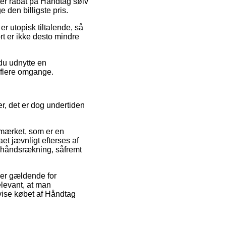
efter rabat på Håndtag sølv
 den billigste pris.
er utopisk tiltalende, så
rt er ikke desto mindre
du udnytte en
f flere omgange.
er, det er dog undertiden
-mærket, som er en
aet jævnligt efterses af
n håndsrækning, såfremt
 er gældende for
elevant, at man
vise købet af Håndtag