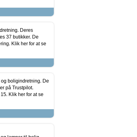
ndretning. Deres
s 37 butikker. De
ing. Klik her for at se
 og boligindretning. De
r på Trustpilot.
5. Klik her for at se