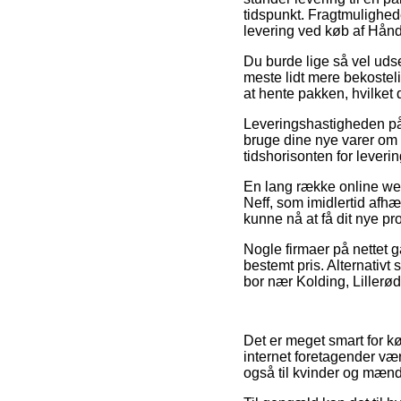
tidspunkt. Fragtmulighe
levering ved køb af Håndt
Du burde lige så vel udse 
meste lidt mere bekostel
at hente pakken, hvilket
Leveringshastigheden på 
bruge dine nye varer om e
tidshorisonten for leverin
En lang række online web
Neff, som imidlertid afhæn
kunne nå at få dit nye pr
Nogle firmaer på nettet g
bestemt pris. Alternativt
bor nær Kolding, Lillerød
Det er meget smart for kø
internet foretagender vær
også til kvinder og mænd