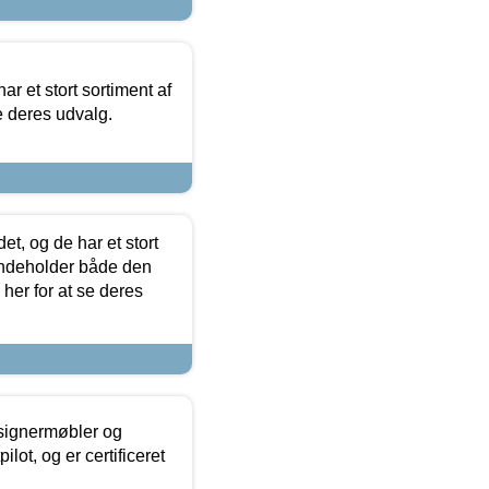
ar et stort sortiment af
e deres udvalg.
t, og de har et stort
 indeholder både den
 her for at se deres
esignermøbler og
lot, og er certificeret