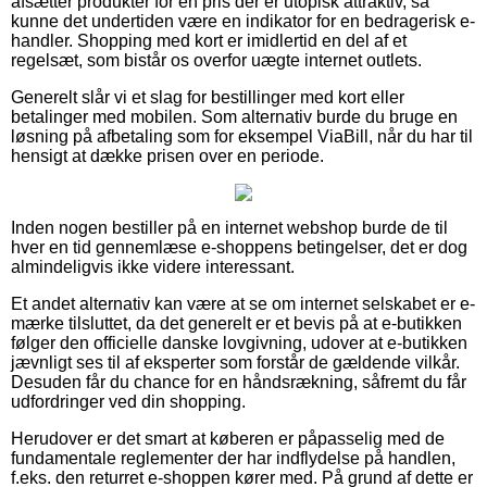
afsætter produkter for en pris der er utopisk attraktiv, så
kunne det undertiden være en indikator for en bedragerisk e-
handler. Shopping med kort er imidlertid en del af et
regelsæt, som bistår os overfor uægte internet outlets.
Generelt slår vi et slag for bestillinger med kort eller
betalinger med mobilen. Som alternativ burde du bruge en
løsning på afbetaling som for eksempel ViaBill, når du har til
hensigt at dække prisen over en periode.
Inden nogen bestiller på en internet webshop burde de til
hver en tid gennemlæse e-shoppens betingelser, det er dog
almindeligvis ikke videre interessant.
Et andet alternativ kan være at se om internet selskabet er e-
mærke tilsluttet, da det generelt er et bevis på at e-butikken
følger den officielle danske lovgivning, udover at e-butikken
jævnligt ses til af eksperter som forstår de gældende vilkår.
Desuden får du chance for en håndsrækning, såfremt du får
udfordringer ved din shopping.
Herudover er det smart at køberen er påpasselig med de
fundamentale reglementer der har indflydelse på handlen,
f.eks. den returret e-shoppen kører med. På grund af dette er