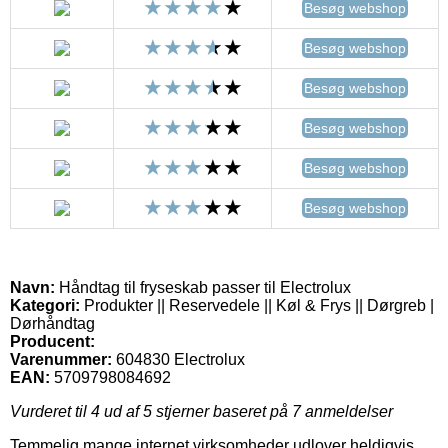
Besøg webshop
Besøg webshop
Besøg webshop
Besøg webshop
Besøg webshop
Besøg webshop
Navn:
Håndtag til fryseskab passer til Electrolux
Kategori:
Produkter || Reservedele || Køl & Frys || Dørgreb |
Dørhåndtag
Producent:
Varenummer:
604830 Electrolux
EAN:
5709798084692
Vurderet til
4
ud af 5 stjerner baseret på
7
anmeldelser
Temmelig mange internet virksomheder udlover heldigvis