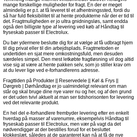
mange forskellige muligheder for fragt. En der er meget
almindelig er p.t. at få leveret til et afhentningssted, fordi du
så har fuld fleksibilitet til at hente produkterne når der er tid til
det. Fragtmuligheden er jo ultra gnidningsløs, samt endda
også den billigste type af levering ved køb af Håndtag til
fryseskab passer til Electrolux.
Du bør ydermere beslutte dig for at vælge at få udbragt hjem
til dig privat eller til din arbejdsplads. Fragtmetoden er
undertiden en sjat mere omkostningsfuld, men desuden
særdeles simpel. Den mest letkøbte fragtløsning vil dog altid
vise sig at være at hente pakken selv, som jo stiller krav om
at du lever lige ved e-forhandlerens adresse.
Fragttiden på Produkter || Reservedele || Køl & Frys ||
Dørgreb | Dørhåndtag er jo ualmindeligt relevant om man
står og skal bruge dine nye varer nu og her, og af den grund
er det uden tvivl aktuelt at man ser tidshorisonten for levering
ved det relevante produkt.
En hel del e-forhandlere frembyder levering efter en enkelt
hverdag på masser af varenumre, eksempelvis Håndtag til
fryseskab passer til Electrolux, men vær på vagt da det
nødvendiggør at der bestilles forud for et besluttet
klokkeslæt, således at de garanteret kan nå at få de nye