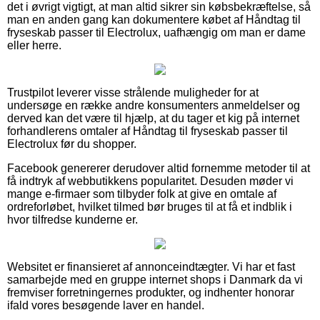
det i øvrigt vigtigt, at man altid sikrer sin købsbekræftelse, så
man en anden gang kan dokumentere købet af Håndtag til
fryseskab passer til Electrolux, uafhængig om man er dame
eller herre.
Trustpilot leverer visse strålende muligheder for at
undersøge en række andre konsumenters anmeldelser og
derved kan det være til hjælp, at du tager et kig på internet
forhandlerens omtaler af Håndtag til fryseskab passer til
Electrolux før du shopper.
Facebook genererer derudover altid fornemme metoder til at
få indtryk af webbutikkens popularitet. Desuden møder vi
mange e-firmaer som tilbyder folk at give en omtale af
ordreforløbet, hvilket tilmed bør bruges til at få et indblik i
hvor tilfredse kunderne er.
Websitet er finansieret af annonceindtægter. Vi har et fast
samarbejde med en gruppe internet shops i Danmark da vi
fremviser forretningernes produkter, og indhenter honorar
ifald vores besøgende laver en handel.