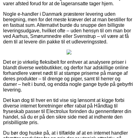
varer afsted forud for at de lageransatte tager hjem.
Nogle e-handler i Danmark præsterer levering uden
beregning, men for det meste kræver det at man bestiller for
en fastsat sum. Alternativt burde du snuppe den billigste
leveringsudgave, hvilket ofte – uden hensyn til om man bor
ved Aarhus, Smørumnedre eller Svenstrup – vil være at få
dem til at levere din pakke til et udleveringssted.
Det er jo virkelig fleksibelt for enhver at analysere priser i
blandt diverse webbutikker, og derfor har adskillige online
forhandlere været nødt til at stampe priserne på mange af
deres produkter – til drenge og piger, samt til herrer og
damer – helt i bund, og endda nogle gange byde på gebyrfri
levering.
Det kan dog til hver en tid vise sig lønsomt at kigge forbi
diverse internet forretninger efter rabat på Håndtag til
fryseskab passer til Electrolux forinden du gennemfører din
handel, så du er på den sikre side med at indhente den
prisbilligste pris.
Du bør dog huske på, at i tilfælde af at en internet handler