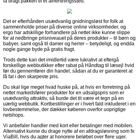
få bragt pakken til et afhentningssted.
Det er efterhånden usædvanlig gnidningsløst for folk at
sammenholde priser på diverse online virksomheder, og
ergo har adskillige forhandlere på nettet ikke kunne slippe
for at nedbringe prisniveauet på deres produkter – til børn og
babyer, samt også til damer og herrer – betydeligt, og endda
nogle gange byde på gratis fragt.
Trods dette kan det imidlertid være lukrativt at eftergå
forskellige webbutikker efter rabat på Håndtag til læsejl hvid
før du gennemfører din handel, sådan at du er garanteret at
få fat i den skarpeste pris.
Du skal lige meget hvad huske på, at hvis en forretning på
nettet markedsfører produkter for en udsalgspris som er
usædvanlig attraktiv, så burde det tit være et tegn på en
uærlig webbutik. Kortbestillinger er i hvert fald inkluderet i en
lovbestemmelse, der dækker køberen overfor uoprigtige
netshops.
Vi anbefaler handler med kort eller betalinger med mobilen.
Alternativt kunne du drage nytte af en afdragsløsning som fx
ViaBill, hvis du agter at honorere beløbet over flere uger.