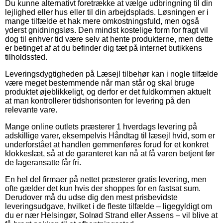
Du kunne alternativt foretrække at vælge udbringning til din
lejlighed eller hus eller til din arbejdsplads. Løsningen er i
mange tilfælde et hak mere omkostningsfuld, men også
yderst gnidningsløs. Den mindst kostelige form for fragt vil
dog til enhver tid være selv at hente produkterne, men dette
er betinget af at du befinder dig tæt på internet butikkens
tilholdssted.
Leveringsdygtigheden på Læsejl tilbehør kan i nogle tilfælde
være meget bestemmende når man står og skal bruge
produktet øjeblikkeligt, og derfor er det fuldkommen aktuelt
at man kontrollerer tidshorisonten for levering på den
relevante vare.
Mange online outlets præsterer 1 hverdags levering på
adskillige varer, eksempelvis Håndtag til læsejl hvid, som er
underforstået at handlen gemmenføres forud for et konkret
klokkeslæt, så at de garanteret kan nå at få varen betjent før
de lageransatte får fri.
En hel del firmaer på nettet præsterer gratis levering, men
ofte gælder det kun hvis der shoppes for en fastsat sum.
Derudover må du udse dig den mest prisbevidste
leveringsudgave, hvilket i de fleste tilfælde – ligegyldigt om
du er nær Helsingør, Solrød Strand eller Assens – vil blive at