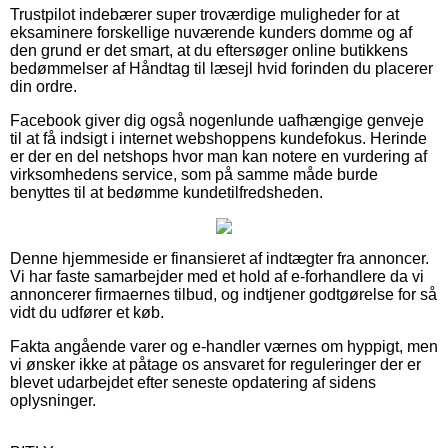
Trustpilot indebærer super troværdige muligheder for at
eksaminere forskellige nuværende kunders domme og af
den grund er det smart, at du eftersøger online butikkens
bedømmelser af Håndtag til læsejl hvid forinden du placerer
din ordre.
Facebook giver dig også nogenlunde uafhængige genveje
til at få indsigt i internet webshoppens kundefokus. Herinde
er der en del netshops hvor man kan notere en vurdering af
virksomhedens service, som på samme måde burde
benyttes til at bedømme kundetilfredsheden.
Denne hjemmeside er finansieret af indtægter fra annoncer.
Vi har faste samarbejder med et hold af e-forhandlere da vi
annoncerer firmaernes tilbud, og indtjener godtgørelse for så
vidt du udfører et køb.
Fakta angående varer og e-handler værnes om hyppigt, men
vi ønsker ikke at påtage os ansvaret for reguleringer der er
blevet udarbejdet efter seneste opdatering af sidens
oplysninger.