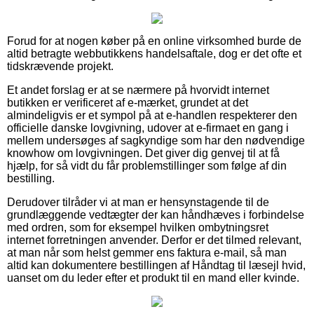
Forud for at nogen køber på en online virksomhed burde de
altid betragte webbutikkens handelsaftale, dog er det ofte et
tidskrævende projekt.
Et andet forslag er at se nærmere på hvorvidt internet
butikken er verificeret af e-mærket, grundet at det
almindeligvis er et sympol på at e-handlen respekterer den
officielle danske lovgivning, udover at e-firmaet en gang i
mellem undersøges af sagkyndige som har den nødvendige
knowhow om lovgivningen. Det giver dig genvej til at få
hjælp, for så vidt du får problemstillinger som følge af din
bestilling.
Derudover tilråder vi at man er hensynstagende til de
grundlæggende vedtægter der kan håndhæves i forbindelse
med ordren, som for eksempel hvilken ombytningsret
internet forretningen anvender. Derfor er det tilmed relevant,
at man når som helst gemmer ens faktura e-mail, så man
altid kan dokumentere bestillingen af Håndtag til læsejl hvid,
uanset om du leder efter et produkt til en mand eller kvinde.