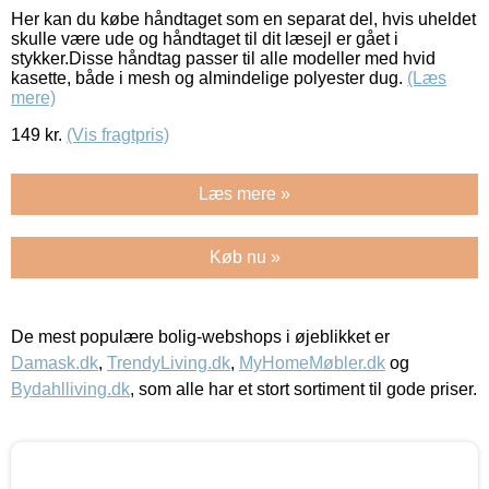
Her kan du købe håndtaget som en separat del, hvis uheldet
skulle være ude og håndtaget til dit læsejl er gået i
stykker.Disse håndtag passer til alle modeller med hvid
kasette, både i mesh og almindelige polyester dug.
(Læs
mere)
149
kr.
(Vis fragtpris)
Læs mere »
Køb nu »
De mest populære bolig-webshops i øjeblikket er
Damask.dk
,
TrendyLiving.dk
,
MyHomeMøbler.dk
og
Bydahlliving.dk
, som alle har et stort sortiment til gode priser.