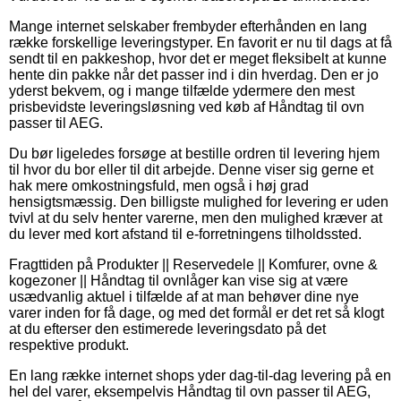
Mange internet selskaber frembyder efterhånden en lang
række forskellige leveringstyper. En favorit er nu til dags at få
sendt til en pakkeshop, hvor det er meget fleksibelt at kunne
hente din pakke når det passer ind i din hverdag. Den er jo
yderst bekvem, og i mange tilfælde ydermere den mest
prisbevidste leveringsløsning ved køb af Håndtag til ovn
passer til AEG.
Du bør ligeledes forsøge at bestille ordren til levering hjem
til hvor du bor eller til dit arbejde. Denne viser sig gerne et
hak mere omkostningsfuld, men også i høj grad
hensigtsmæssig. Den billigste mulighed for levering er uden
tvivl at du selv henter varerne, men den mulighed kræver at
du lever med kort afstand til e-forretningens tilholdssted.
Fragttiden på Produkter || Reservedele || Komfurer, ovne &
kogezoner || Håndtag til ovnlåger kan vise sig at være
usædvanlig aktuel i tilfælde af at man behøver dine nye
varer inden for få dage, og med det formål er det ret så klogt
at du efterser den estimerede leveringsdato på det
respektive produkt.
En lang række internet shops yder dag-til-dag levering på en
hel del varer, eksempelvis Håndtag til ovn passer til AEG,