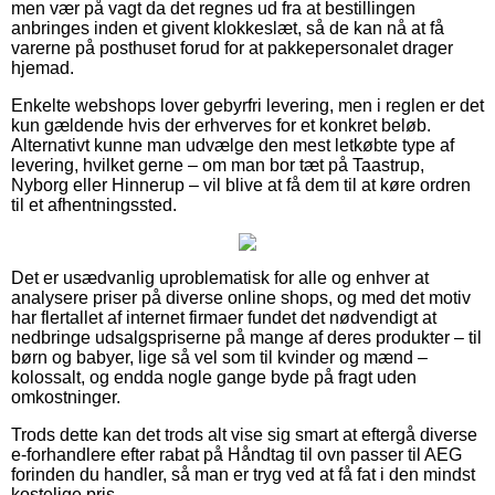
men vær på vagt da det regnes ud fra at bestillingen
anbringes inden et givent klokkeslæt, så de kan nå at få
varerne på posthuset forud for at pakkepersonalet drager
hjemad.
Enkelte webshops lover gebyrfri levering, men i reglen er det
kun gældende hvis der erhverves for et konkret beløb.
Alternativt kunne man udvælge den mest letkøbte type af
levering, hvilket gerne – om man bor tæt på Taastrup,
Nyborg eller Hinnerup – vil blive at få dem til at køre ordren
til et afhentningssted.
Det er usædvanlig uproblematisk for alle og enhver at
analysere priser på diverse online shops, og med det motiv
har flertallet af internet firmaer fundet det nødvendigt at
nedbringe udsalgspriserne på mange af deres produkter – til
børn og babyer, lige så vel som til kvinder og mænd –
kolossalt, og endda nogle gange byde på fragt uden
omkostninger.
Trods dette kan det trods alt vise sig smart at eftergå diverse
e-forhandlere efter rabat på Håndtag til ovn passer til AEG
forinden du handler, så man er tryg ved at få fat i den mindst
kostelige pris.