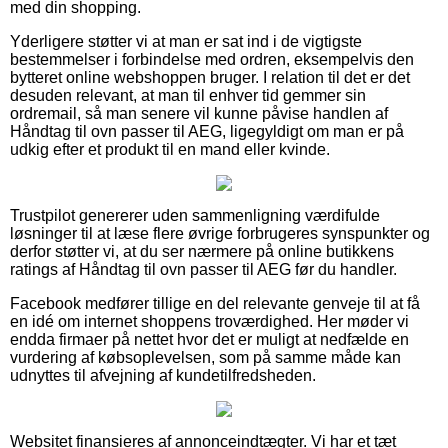
med din shopping.
Yderligere støtter vi at man er sat ind i de vigtigste
bestemmelser i forbindelse med ordren, eksempelvis den
bytteret online webshoppen bruger. I relation til det er det
desuden relevant, at man til enhver tid gemmer sin
ordremail, så man senere vil kunne påvise handlen af
Håndtag til ovn passer til AEG, ligegyldigt om man er på
udkig efter et produkt til en mand eller kvinde.
Trustpilot genererer uden sammenligning værdifulde
løsninger til at læse flere øvrige forbrugeres synspunkter og
derfor støtter vi, at du ser nærmere på online butikkens
ratings af Håndtag til ovn passer til AEG før du handler.
Facebook medfører tillige en del relevante genveje til at få
en idé om internet shoppens troværdighed. Her møder vi
endda firmaer på nettet hvor det er muligt at nedfælde en
vurdering af købsoplevelsen, som på samme måde kan
udnyttes til afvejning af kundetilfredsheden.
Websitet finansieres af annonceindtægter. Vi har et tæt