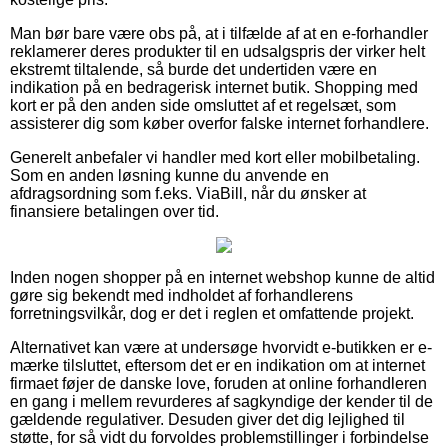
Man bør bare være obs på, at i tilfælde af at en e-forhandler
reklamerer deres produkter til en udsalgspris der virker helt
ekstremt tiltalende, så burde det undertiden være en
indikation på en bedragerisk internet butik. Shopping med
kort er på den anden side omsluttet af et regelsæt, som
assisterer dig som køber overfor falske internet forhandlere.
Generelt anbefaler vi handler med kort eller mobilbetaling.
Som en anden løsning kunne du anvende en
afdragsordning som f.eks. ViaBill, når du ønsker at
finansiere betalingen over tid.
Inden nogen shopper på en internet webshop kunne de altid
gøre sig bekendt med indholdet af forhandlerens
forretningsvilkår, dog er det i reglen et omfattende projekt.
Alternativet kan være at undersøge hvorvidt e-butikken er e-
mærke tilsluttet, eftersom det er en indikation om at internet
firmaet føjer de danske love, foruden at online forhandleren
en gang i mellem revurderes af sagkyndige der kender til de
gældende regulativer. Desuden giver det dig lejlighed til
støtte, for så vidt du forvoldes problemstillinger i forbindelse