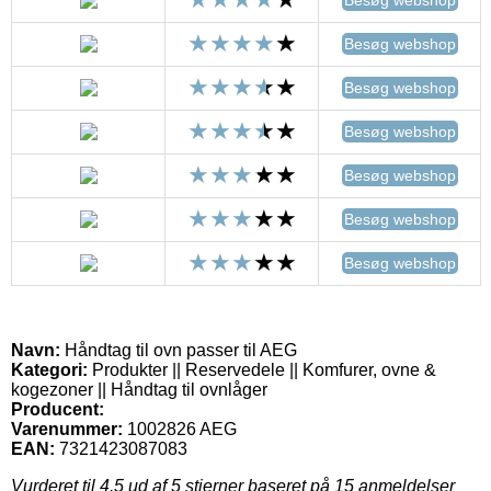
Besøg webshop
Besøg webshop
Besøg webshop
Besøg webshop
Besøg webshop
Besøg webshop
Besøg webshop
Navn:
Håndtag til ovn passer til AEG
Kategori:
Produkter || Reservedele || Komfurer, ovne &
kogezoner || Håndtag til ovnlåger
Producent:
Varenummer:
1002826 AEG
EAN:
7321423087083
Vurderet til
4.5
ud af 5 stjerner baseret på
15
anmeldelser