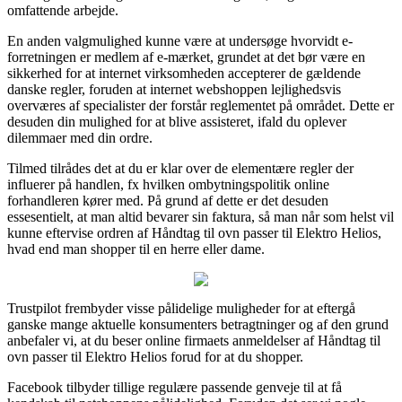
omfattende arbejde.
En anden valgmulighed kunne være at undersøge hvorvidt e-
forretningen er medlem af e-mærket, grundet at det bør være en
sikkerhed for at internet virksomheden accepterer de gældende
danske regler, foruden at internet webshoppen lejlighedsvis
overværes af specialister der forstår reglementet på området. Dette er
desuden din mulighed for at blive assisteret, ifald du oplever
dilemmaer med din ordre.
Tilmed tilrådes det at du er klar over de elementære regler der
influerer på handlen, fx hvilken ombytningspolitik online
forhandleren kører med. På grund af dette er det desuden
essesentielt, at man altid bevarer sin faktura, så man når som helst vil
kunne eftervise ordren af Håndtag til ovn passer til Elektro Helios,
hvad end man shopper til en herre eller dame.
Trustpilot frembyder visse pålidelige muligheder for at eftergå
ganske mange aktuelle konsumenters betragtninger og af den grund
anbefaler vi, at du beser online firmaets anmeldelser af Håndtag til
ovn passer til Elektro Helios forud for at du shopper.
Facebook tilbyder tillige regulære passende genveje til at få