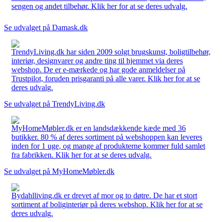
sengen og andet tilbehør. Klik her for at se deres udvalg.
Se udvalget på Damask.dk
TrendyLiving.dk har siden 2009 solgt brugskunst, boligtilbehør,
interiør, designvarer og andre ting til hjemmet via deres
webshop. De er e-mærkede og har gode anmeldelser på
Trustpilot, foruden prisgaranti på alle varer. Klik her for at se
deres udvalg.
Se udvalget på TrendyLiving.dk
MyHomeMøbler.dk er en landsdækkende kæde med 36
butikker. 80 % af deres sortiment på webshoppen kan leveres
inden for 1 uge, og mange af produkterne kommer fuld samlet
fra fabrikken. Klik her for at se deres udvalg.
Se udvalget på MyHomeMøbler.dk
Bydahlliving.dk er drevet af mor og to døtre. De har et stort
sortiment af boliginteriør på deres webshop. Klik her for at se
deres udvalg.