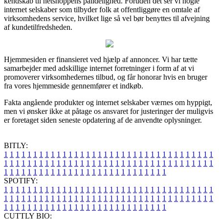
kendskab til netshoppens pålidelighed. Foruden det ser vi nogle
internet selskaber som tilbyder folk at offentliggøre en omtale af
virksomhedens service, hvilket lige så vel bør benyttes til afvejning
af kundetilfredsheden.
Hjemmesiden er finansieret ved hjælp af annoncer. Vi har tætte
samarbejder med adskillige internet forretninger i form af at vi
promoverer virksomhedernes tilbud, og får honorar hvis en bruger
fra vores hjemmeside gennemfører et indkøb.
Fakta angående produkter og internet selskaber værnes om hyppigt,
men vi ønsker ikke at påtage os ansvaret for justeringer der muligvis
er foretaget siden seneste opdatering af de anvendte oplysninger.
BITLY:
1
1
1
1
1
1
1
1
1
1
1
1
1
1
1
1
1
1
1
1
1
1
1
1
1
1
1
1
1
1
1
1
1
1
1
1
1
1
1
1
1
1
1
1
1
1
1
1
1
1
1
1
1
1
1
1
1
1
1
1
1
1
1
1
1
1
1
1
1
1
1
1
1
1
1
1
1
1
1
1
1
1
1
1
1
1
1
1
1
1
1
1
1
1
1
1
1
1
1
1
SPOTIFY:
1
1
1
1
1
1
1
1
1
1
1
1
1
1
1
1
1
1
1
1
1
1
1
1
1
1
1
1
1
1
1
1
1
1
1
1
1
1
1
1
1
1
1
1
1
1
1
1
1
1
1
1
1
1
1
1
1
1
1
1
1
1
1
1
1
1
1
1
1
1
1
1
1
1
1
1
1
1
1
1
1
1
1
1
1
1
1
1
1
1
1
1
1
1
1
1
1
1
1
1
CUTTLY BIO: