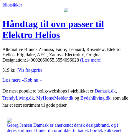
Idiotsikker
Håndtag til ovn passer til
Elektro Helios
Alternative Brands:Zanussi, Faure, Leonard, Rosenlew, Elektro
Helios, Frigidaire, AEG, Zanussi Electrolux, Original
Designation:140002060055,3554096028
(Læs mere)
319
kr.
(Vis fragtpris)
Læs mere »
Køb nu »
De mest populære bolig-webshops i øjeblikket er
Damask.dk
,
TrendyLiving.dk
,
MyHomeMøbler.dk
og
Bydahlliving.dk
, som alle
har et stort sortiment til gode priser.
Georg Jensen Damask er anerkendt dansk designbrand, og i
deres sortiment finder du produkter til badet, bordet, køkkenet,