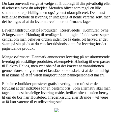
Du kan omvendt vælge at vælge at få udbragt til din privatbolig eller
til adressen hvor du arbejder. Metoden bliver som regel en lille
smule mindre prisbillig, men også yderst ukompliceret. Den mest
betalelige metode til levering er unægtelig at hente varerne selv, men
det betinges af at du lever nærved internet firmaets lager.
Leveringstidspunktet på Produkter || Reservedele || Komfurer, ovne
& kogezoner || Håndtag til ovnlåger kan i nogle tilfælde være super
central om man behøver ordren inden for få dage, og herved er det
skam på sin plads at du checker tidshorisonten for levering for det
pågældende produkt.
Mange e-firmaer i Danmark annoncerer levering på næstkommende
hverdag på adskillige produkter, eksempelvis Håndtag til ovn passer
til Elektro Helios, men vær obs på at det kræver at transaktionen
gennemføres tidligere end et fastslået klokkeslæt, så at de har udsigt
til at kunne nå at få varen klargjort inden pakkepersonalet har fri.
Enkelte e-butikker præsterer gratis levering, men oftest er det
forudsat at der indkøbes for en bestemt pris. Som alternativ skal man
tage den mest betalelige leveringsmåde, hvilket oftest – uden hensyn
til om du bor nær Holstebro, Frederikssund eller Brande – vil være
at få kørt varerne til et udleveringssted.