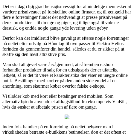
Det er i dag i høj grad hensigtsmæssigt for almindelige mennesker at
vurdere prisniveauet på forskellige online firmaer, og til gengæld har
flere e-forretninger fundet det nødvendigt at presse prisniveauet på
deres produkter – til drenge og piger, og tillige også til voksne –
drastisk, og endda nogle gange yde levering uden gebyr.
Derfor kan det imidlertid blive gavnligt at efterse nogle forretninger
på nettet efter udsalg på Håndtag til ovn passer til Elektro Helios
forinden du gennemfører din handel, således at du er sikker på at
skaffe sig den mest attraktive pris.
Man skal alligevel være årvågen med, at såfremt en e-shop
forhandler produkter til salg for en udsalgspris der er ufattelig
letkøbt, så er det tit være et karakteristika der viser en uægte online
butik. Bestillinger med kort er på den anden side en del af en
anordning, som skærmer køber overfor falske e-shops.
Vi tilråder køb med kort eller betalinger med mobilen. Som
alternativ bør du anvende et afdragstilbud fra eksempelvis ViaBill,
hvis du ønsker at afbetale prisen af flere omgange.
Inden folk handler på en forretning på nettet behøver man i
virkeligheden betragte e-butikkens betingelser, dog er det oftest et