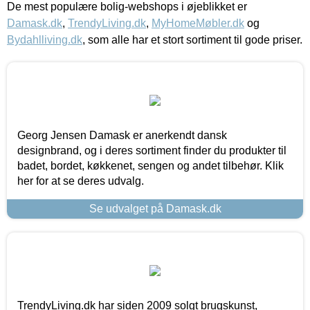
De mest populære bolig-webshops i øjeblikket er
Damask.dk
,
TrendyLiving.dk
,
MyHomeMøbler.dk
og
Bydahlliving.dk
, som alle har et stort sortiment til gode priser.
Georg Jensen Damask er anerkendt dansk
designbrand, og i deres sortiment finder du produkter til
badet, bordet, køkkenet, sengen og andet tilbehør. Klik
her for at se deres udvalg.
Se udvalget på Damask.dk
TrendyLiving.dk har siden 2009 solgt brugskunst,