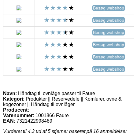
Besøg webshop
Besøg webshop
Besøg webshop
Besøg webshop
Besøg webshop
Besøg webshop
Navn:
Håndtag til ovnlåge passer til Faure
Kategori:
Produkter || Reservedele || Komfurer, ovne &
kogezoner || Håndtag til ovnlåger
Producent:
Varenummer:
1001866 Faure
EAN:
7321422998489
Vurderet til
4.3
ud af 5 stjerner baseret på
16
anmeldelser