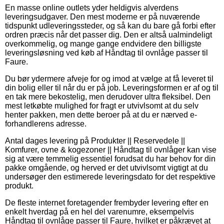
En masse online outlets yder heldigvis alverdens
leveringsudgaver. Den mest moderne er på nuværende
tidspunkt udleveringssteder, og så kan du bare gå forbi efter
ordren præcis når det passer dig. Den er altså ualmindeligt
overkommelig, og mange gange endvidere den billigste
leveringsløsning ved køb af Håndtag til ovnlåge passer til
Faure.
Du bør ydermere afveje for og imod at vælge at få leveret til
din bolig eller til når du er på job. Leveringsformen er af og til
en tak mere bekostelig, men derudover ultra fleksibel. Den
mest letkøbte mulighed for fragt er utvivlsomt at du selv
henter pakken, men dette beroer på at du er nærved e-
forhandlerens adresse.
Antal dages levering på Produkter || Reservedele ||
Komfurer, ovne & kogezoner || Håndtag til ovnlåger kan vise
sig at være temmelig essentiel forudsat du har behov for din
pakke omgående, og herved er det utvivlsomt vigtigt at du
undersøger den estimerede leveringsdato for det respektive
produkt.
De fleste internet foretagender frembyder levering efter en
enkelt hverdag på en hel del varenumre, eksempelvis
Håndtag til ovnlåge passer til Faure, hvilket er påkrævet at