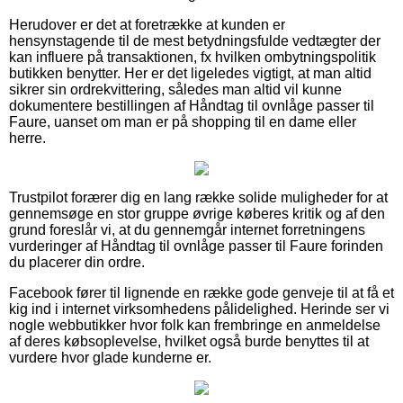
Herudover er det at foretrække at kunden er
hensynstagende til de mest betydningsfulde vedtægter der
kan influere på transaktionen, fx hvilken ombytningspolitik
butikken benytter. Her er det ligeledes vigtigt, at man altid
sikrer sin ordrekvittering, således man altid vil kunne
dokumentere bestillingen af Håndtag til ovnlåge passer til
Faure, uanset om man er på shopping til en dame eller
herre.
Trustpilot forærer dig en lang række solide muligheder for at
gennemsøge en stor gruppe øvrige køberes kritik og af den
grund foreslår vi, at du gennemgår internet forretningens
vurderinger af Håndtag til ovnlåge passer til Faure forinden
du placerer din ordre.
Facebook fører til lignende en række gode genveje til at få et
kig ind i internet virksomhedens pålidelighed. Herinde ser vi
nogle webbutikker hvor folk kan frembringe en anmeldelse
af deres købsoplevelse, hvilket også burde benyttes til at
vurdere hvor glade kunderne er.