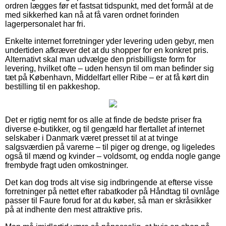
ordren lægges før et fastsat tidspunkt, med det formål at de
med sikkerhed kan nå at få varen ordnet forinden
lagerpersonalet har fri.
Enkelte internet forretninger yder levering uden gebyr, men
undertiden afkræver det at du shopper for en konkret pris.
Alternativt skal man udvælge den prisbilligste form for
levering, hvilket ofte – uden hensyn til om man befinder sig
tæt på København, Middelfart eller Ribe – er at få kørt din
bestilling til en pakkeshop.
Det er rigtig nemt for os alle at finde de bedste priser fra
diverse e-butikker, og til gengæld har flertallet af internet
selskaber i Danmark været presset til at at tvinge
salgsværdien på varerne – til piger og drenge, og ligeledes
også til mænd og kvinder – voldsomt, og endda nogle gange
frembyde fragt uden omkostninger.
Det kan dog trods alt vise sig indbringende at efterse visse
forretninger på nettet efter rabatkoder på Håndtag til ovnlåge
passer til Faure forud for at du køber, så man er skråsikker
på at indhente den mest attraktive pris.