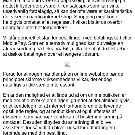
Man må imidlertid være så påpasselig, at hvis en shop på
nettet tilbyder deres varer til en salgspris som kan virke
usædvanlig fordelagtig, så kan det ofte være et karakteristika
der viser en uærlig internet shop. Shopping med kort er
heldigvis omfattet af et regelsæt, hvilket bistår os overfor
uoprigtige internet forhandlere.
Vi slår generelt et slag for bestillinger med betalingskort eller
MobilePay. Som en alternativ mulighed kan du vælge en
afdragsordning fra f.eks. ViaBill, i tilfælde af at du tilstræber
at dække betalingen over et længere tidsrum.
Forud for at nogen handler på en online webshop bør de i
princippet skimme virksomhedens vilkår, det er dog
naturligvis ikke særlig interessant.
En anden mulighed er at finde ud af om online butikken er
medlem af e-mærke ordningen, grundet at det almindeligvis
er et kendetegn for at internet forhandleren efterlever de
opstillede regler, og at netbutikken af og til efterses af
eksperter som har nøje kendskab til bestemmelserne på
området. Desuden tilbydes du anledning til at blive
assisteret, for så vidt du bliver udsat for udfordringer i
forbindelse med din bestilling.