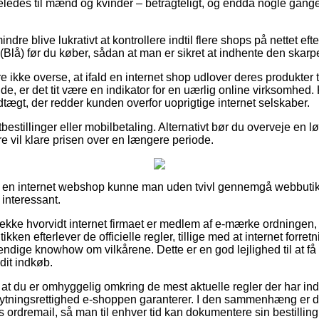
eledes til mænd og kvinder – betragteligt, og endda nogle gange
ndre blive lukrativt at kontrollere indtil flere shops på nettet e
(Blå) før du køber, sådan at man er sikret at indhente den skarpe
ikke overse, at ifald en internet shop udlover deres produkter ti
e, er det tit være en indikator for en uærlig online virksomhed.
dtægt, der redder kunden overfor uoprigtige internet selskaber.
tbestillinger eller mobilbetaling. Alternativt bør du overveje en
ere vil klare prisen over en længere periode.
på en internet webshop kunne man uden tvivl gennemgå webbutik
interessant.
 tjekke hvorvidt internet firmaet er medlem af e-mærke ordningen
ikken efterlever de officielle regler, tillige med at internet forret
ndige knowhow om vilkårene. Dette er en god lejlighed til at få h
dit indkøb.
at du er omhyggelig omkring de mest aktuelle regler der har indf
ytningsrettighed e-shoppen garanterer. I den sammenhæng er det 
ordremail, så man til enhver tid kan dokumentere sin bestilling