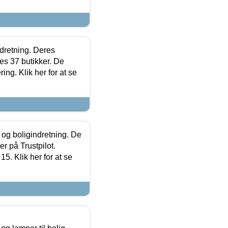
ndretning. Deres
s 37 butikker. De
ing. Klik her for at se
 og boligindretning. De
r på Trustpilot.
5. Klik her for at se