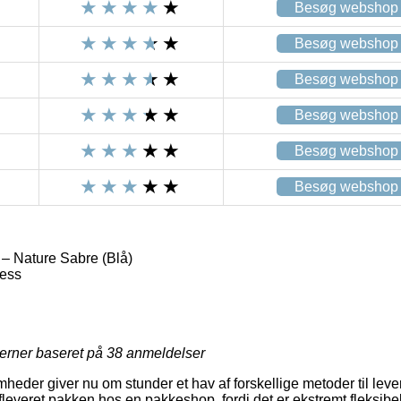
Besøg webshop
Besøg webshop
Besøg webshop
Besøg webshop
Besøg webshop
Besøg webshop
 – Nature Sabre (Blå)
ess
jerner baseret på
38
anmeldelser
heder giver nu om stunder et hav af forskellige metoder til leve
afleveret pakken hos en pakkeshop, fordi det er ekstremt fleksibe