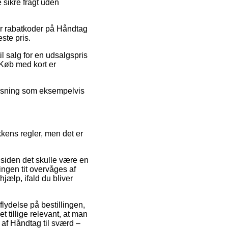
 sikre fragt uden
fter rabatkoder på Håndtag
ste pris.
l salg for en udsalgspris
 Køb med kort er
 løsning som eksempelvis
kens regler, men det er
, siden det skulle være en
ningen tit overvåges af
jælp, ifald du bliver
lydelse på bestillingen,
tillige relevant, at man
 af Håndtag til sværd –