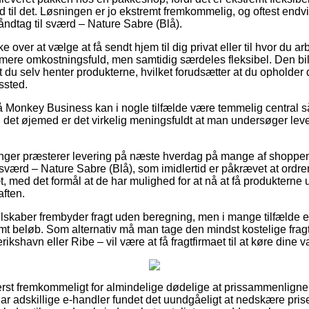
tid til det. Løsningen er jo ekstremt fremkommelig, og oftest endv
åndtag til sværd – Nature Sabre (Blå).
over at vælge at få sendt hjem til dig privat eller til hvor du a
ule mere omkostningsfuld, men samtidig særdeles fleksibel. Den b
t du selv henter produkterne, hvilket forudsætter at du opholder
ssted.
 Monkey Business kan i nogle tilfælde være temmelig central så
i det øjemed er det virkelig meningsfuldt at man undersøger leve
tninger præsterer levering på næste hverdag på mange af shopp
sværd – Nature Sabre (Blå), som imidlertid er påkrævet at ordr
æt, med det formål at de har mulighed for at nå at få produkterne 
aften.
elskaber frembyder fragt uden beregning, men i mange tilfælde e
temt beløb. Som alternativ må man tage den mindst kostelige frag
kshavn eller Ribe – vil være at få fragtfirmaet til at køre dine v
rst fremkommeligt for almindelige dødelige at prissammenligne i
har adskillige e-handler fundet det uundgåeligt at nedskære prise