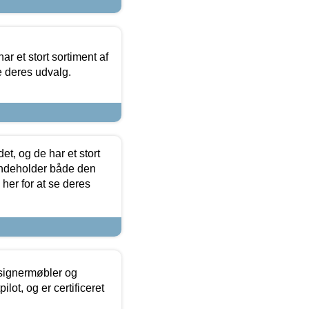
ar et stort sortiment af
e deres udvalg.
t, og de har et stort
 indeholder både den
 her for at se deres
esignermøbler og
lot, og er certificeret