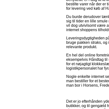
bestilte varer når der er 
for levering ved køb af H
Du burde derudover tænke 
sig til tider en lille sm
vil dog utvivlsomt være a
internet shoppens tilhold
Leveringsdygtigheden på
bruge pakken straks, og 
relevante produkt.
En hel del online forre
eksempelvis Håndtag til 
for et nøjagtigt klokkesl
logistikpersonalet har fyr
Nogle enkelte internet s
man bestiller for et bes
man bor i Horsens, Frederi
Det er jo efterhånden yde
butikker, og til gengæld 