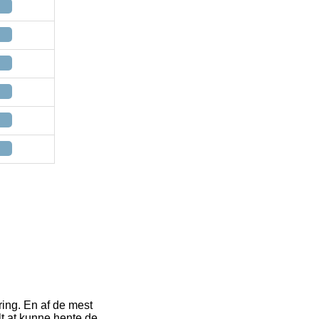
ring. En af de mest
lt at kunne hente de