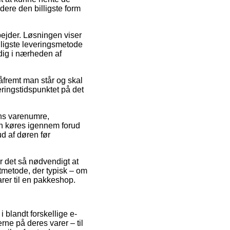
idere den billigste form
rbejder. Løsningen viser
illigste leveringsmetode
 dig i nærheden af
fremt man står og skal
ringstidspunktet på det
ens varenumre,
en køres igennem forud
ud af døren før
r det så nødvendigt at
tmetode, der typisk – om
arer til en pakkeshop.
 blandt forskellige e-
rne på deres varer – til