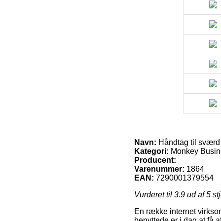
Navn:
Håndtag til sværd
Kategori:
Monkey Busin
Producent:
Varenummer:
1864
EAN:
7290001379554
Vurderet til
3.9
ud af 5 st
En række internet virksom
benyttede er i dag at få 