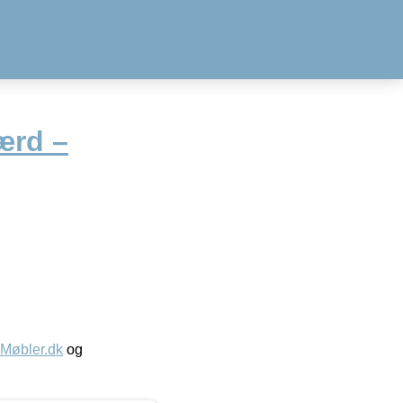
ærd –
øbler.dk
og