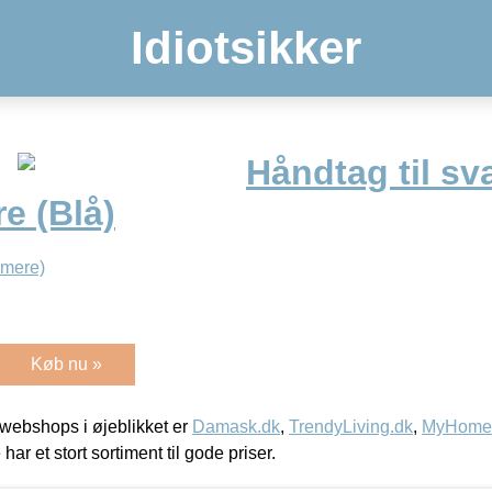
Idiotsikker
Håndtag til sv
e (Blå)
 mere)
Køb nu »
webshops i øjeblikket er
Damask.dk
,
TrendyLiving.dk
,
MyHomeM
 har et stort sortiment til gode priser.