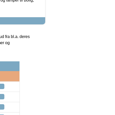
g lamper til bolig,
 fra bl.a. deres
mer og