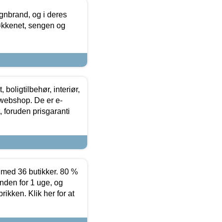
nbrand, og i deres
køkkenet, sengen og
boligtilbehør, interiør,
 webshop. De er e-
 foruden prisgaranti
ed 36 butikker. 80 %
nden for 1 uge, og
ikken. Klik her for at