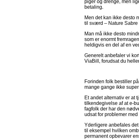
piger og drenge, men lig
betaling.
Men det kan ikke desto mi
til sværd – Nature Sabre 
Man må ikke desto mindre 
som er enormt fremragend
heldigvis en del af en ve
Generelt anbefaler vi kor
ViaBill, forudsat du hell
Forinden folk bestiller 
mange gange ikke super 
Et andet alternativ er at
tilkendegivelse af at e-but
fagfolk der har den nødve
udsat for problemer med 
Yderligere anbefales det 
til eksempel hvilken omb
permanent opbevarer ens 