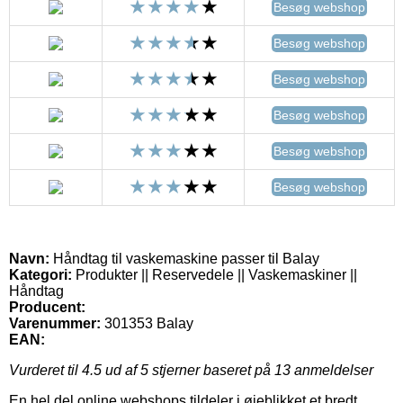
Besøg webshop
Besøg webshop
Besøg webshop
Besøg webshop
Besøg webshop
Besøg webshop
Navn:
Håndtag til vaskemaskine passer til Balay
Kategori:
Produkter || Reservedele || Vaskemaskiner ||
Håndtag
Producent:
Varenummer:
301353 Balay
EAN:
Vurderet til
4.5
ud af 5 stjerner baseret på
13
anmeldelser
En hel del online webshops tildeler i øjeblikket et bredt