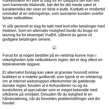
markedsfører en vare til salg for en salgspris der kan ses
som hamrende tiltalende, bør det for det meste være et
karakteristika der viser en falsk e-butik. Kortkøb er imidlertid
omsluttet af en retningslinje, som assisterer kunden overfor
falske netbutikker.
Vi slår generelt et slag for køb med kort eller betalinger med
mobilen. Som en alternativ mulighed burde du bruge en
løsning fra for eksempel ViaBill, såfremt du gerne vil
godtgøre betalingen senere.
Forud for at nogen bestiller på en netshop kunne man i
virkeligheden tyde netbutikkens regler, det er dog oftest en
tidskrævende opgave.
Et alternativt forslag kan være at granske hvorvidt online
butikken er e-mærke godkendt, som typisk er en erklæring
om at internet webshoppen efterkommer de gældende
danske regler, foruden at e-forhandleren nu og da
kontrolleres af specialister som er meget bekendte med
vilkårene på området. Desuden får du lejlighed til en
håndsrækning, når du forvoldes problemstillinger ved din
handel.