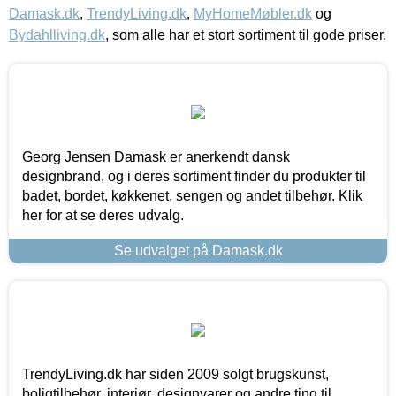
Damask.dk
,
TrendyLiving.dk
,
MyHomeMøbler.dk
og
Bydahlliving.dk
, som alle har et stort sortiment til gode priser.
Georg Jensen Damask er anerkendt dansk
designbrand, og i deres sortiment finder du produkter til
badet, bordet, køkkenet, sengen og andet tilbehør. Klik
her for at se deres udvalg.
Se udvalget på Damask.dk
TrendyLiving.dk har siden 2009 solgt brugskunst,
boligtilbehør, interiør, designvarer og andre ting til