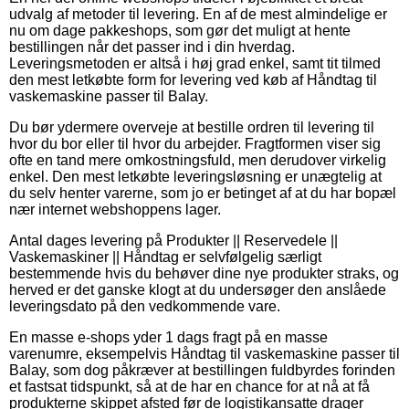
udvalg af metoder til levering. En af de mest almindelige er
nu om dage pakkeshops, som gør det muligt at hente
bestillingen når det passer ind i din hverdag.
Leveringsmetoden er altså i høj grad enkel, samt tit tilmed
den mest letkøbte form for levering ved køb af Håndtag til
vaskemaskine passer til Balay.
Du bør ydermere overveje at bestille ordren til levering til
hvor du bor eller til hvor du arbejder. Fragtformen viser sig
ofte en tand mere omkostningsfuld, men derudover virkelig
enkel. Den mest letkøbte leveringsløsning er unægtelig at
du selv henter varerne, som jo er betinget af at du har bopæl
nær internet webshoppens lager.
Antal dages levering på Produkter || Reservedele ||
Vaskemaskiner || Håndtag er selvfølgelig særligt
bestemmende hvis du behøver dine nye produkter straks, og
herved er det ganske klogt at du undersøger den anslåede
leveringsdato på den vedkommende vare.
En masse e-shops yder 1 dags fragt på en masse
varenumre, eksempelvis Håndtag til vaskemaskine passer til
Balay, som dog påkræver at bestillingen fuldbyrdes forinden
et fastsat tidspunkt, så at de har en chance for at nå at få
produkterne skippet afsted før de logistikansatte drager