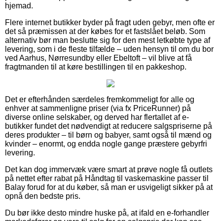
hjemad.
Flere internet butikker byder på fragt uden gebyr, men ofte er
det så præmissen at der købes for et fastslået beløb. Som
alternativ bør man beslutte sig for den mest letkøbte type af
levering, som i de fleste tilfælde – uden hensyn til om du bor
ved Aarhus, Nørresundby eller Ebeltoft – vil blive at få
fragtmanden til at køre bestillingen til en pakkeshop.
Det er efterhånden særdeles fremkommeligt for alle og
enhver at sammenligne priser (via fx PriceRunner) på
diverse online selskaber, og derved har flertallet af e-
butikker fundet det nødvendigt at reducere salgspriserne på
deres produkter – til børn og babyer, samt også til mænd og
kvinder – enormt, og endda nogle gange præstere gebyrfri
levering.
Det kan dog immervæk være smart at prøve nogle få outlets
på nettet efter rabat på Håndtag til vaskemaskine passer til
Balay forud for at du køber, så man er usvigeligt sikker på at
opnå den bedste pris.
Du bør ikke desto mindre huske på, at ifald en e-forhandler