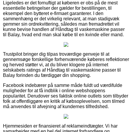
Ligeledes er det fornuftigt at køberen er obs på de mest
essentielle betingelser der gælder for bestillingen, til
eksempel den bytteret e-firmaet garanterer. I den
sammenhæng er det virkelig relevant, at man stadigvæk
gemmer sin ordrekvittering, således man fremadrettet vil
kunne bevise handlen af Håndtag til vaskemaskine passer
til Balay, hvad end man skal købe til en kvinde eller mand.
Trustpilot bringer dig tilpas troværdige genveje til at
gennemsøge forskellige forhenværende køberes reflektioner
og herved støtter vi, at du bliver klogere på internet
selskabets ratings af Håndtag til vaskemaskine passer til
Balay forinden du færdiggør din shopping.
Facebook indebærer på samme måde fuldt ud værdifulde
muligheder for at få indblik i online webshoppens
popularitet. Derudover ses faktisk online outlets som tilbyder
folk at offentliggøre en kritik af købsoplevelsen, som tilmed
må anvendes til afvejning af kundernes tilfredshed.
Hjemmesiden er finansieret af reklameindtægter. Vi har
samarbejder med en hel del internet forhandlere og