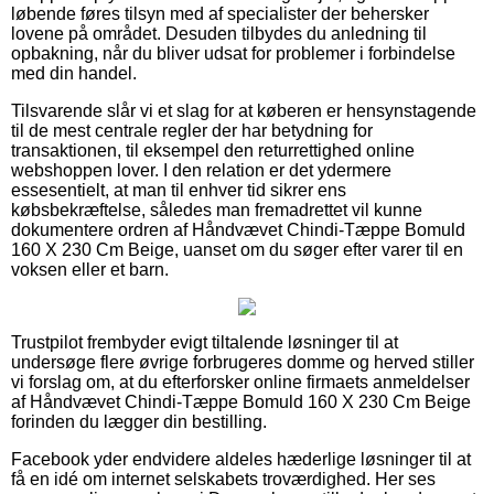
løbende føres tilsyn med af specialister der behersker
lovene på området. Desuden tilbydes du anledning til
opbakning, når du bliver udsat for problemer i forbindelse
med din handel.
Tilsvarende slår vi et slag for at køberen er hensynstagende
til de mest centrale regler der har betydning for
transaktionen, til eksempel den returrettighed online
webshoppen lover. I den relation er det ydermere
essesentielt, at man til enhver tid sikrer ens
købsbekræftelse, således man fremadrettet vil kunne
dokumentere ordren af Håndvævet Chindi-Tæppe Bomuld
160 X 230 Cm Beige, uanset om du søger efter varer til en
voksen eller et barn.
Trustpilot frembyder evigt tiltalende løsninger til at
undersøge flere øvrige forbrugeres domme og herved stiller
vi forslag om, at du efterforsker online firmaets anmeldelser
af Håndvævet Chindi-Tæppe Bomuld 160 X 230 Cm Beige
forinden du lægger din bestilling.
Facebook yder endvidere aldeles hæderlige løsninger til at
få en idé om internet selskabets troværdighed. Her ses