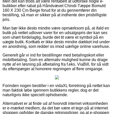
Men det kan trods alt være rentabelt at udforske nogle e-
butikker efter rabat på Håndvævet Chindi-Tæppe Bomuld
160 X 230 Cm Beige forud for at du gennemfører din
bestilling, så man er sikker på at indhente den prisbilligste
pris.
Man bør ikke desto mindre være opmærksom på, at ifald en
butik på nettet udlover varer for en udsalgspris der kan ses
som uhørt fordelagtig, burde det tit være et symbol på en
uægte butik. Kortkøb er ikke desto mindre dækket ind under
en anordning, som redder os imod uærlige online varehuse.
Generelt går vi ind for bestillinger med betalingskort eller
mobilbetaling. Som en alternativ mulighed kunne du drage
nytte af en løsning på afbetaling fra f.eks. ViaBill, for så vidt
du efterspørger at honorere regningen af flere omgange.
Forinden nogen bestiller i en vidaXL forretning på nettet kan
man faktisk løbe igennem butikkens regler, dog er det
naturligvis ikke specielt ophidsende.
Alternativet er at finde ud af hvorvidt internet virksomheden
er e-mærket medlem, da det bør være et tegn på at internet
shoppen opfylder de danske retningslinjer, og at e-shoppen