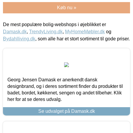
Køb nu »
De mest populære bolig-webshops i øjeblikket er
Damask.dk
,
TrendyLiving.dk
,
MyHomeMøbler.dk
og
Bydahlliving.dk
, som alle har et stort sortiment til gode priser.
Georg Jensen Damask er anerkendt dansk
designbrand, og i deres sortiment finder du produkter til
badet, bordet, køkkenet, sengen og andet tilbehør. Klik
her for at se deres udvalg.
Se udvalget på Damask.dk