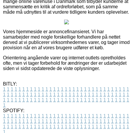
mange online varehuse i Danmark som tilbyder kunderne at
sammensætte en kritik af ordreforløbet, som på samme
måde må udnyttes til at vurdere tidligere kunders oplevelser.
Vores hjemmeside er annoncefinansieret. Vi har
samarbejder med nogle forskellige forhandlere på nettet
derved at vi publicerer virksomhedernes varer, og tager imod
provision når en af vores brugere udfører et køb.
Orientering angående varer og internet outlets opretholdes
ofte, men vi tager forbehold for ændringer der er udarbejdet
siden vi sidst opdaterede de viste oplysninger.
BITLY:
1
1
1
1
1
1
1
1
1
1
1
1
1
1
1
1
1
1
1
1
1
1
1
1
1
1
1
1
1
1
1
1
1
1
1
1
1
1
1
1
1
1
1
1
1
1
1
1
1
1
1
1
1
1
1
1
1
1
1
1
1
1
1
1
1
1
1
1
1
1
1
1
1
1
1
1
1
1
1
1
1
1
1
1
1
1
1
1
1
1
1
1
1
1
1
1
1
1
1
1
SPOTIFY:
1
1
1
1
1
1
1
1
1
1
1
1
1
1
1
1
1
1
1
1
1
1
1
1
1
1
1
1
1
1
1
1
1
1
1
1
1
1
1
1
1
1
1
1
1
1
1
1
1
1
1
1
1
1
1
1
1
1
1
1
1
1
1
1
1
1
1
1
1
1
1
1
1
1
1
1
1
1
1
1
1
1
1
1
1
1
1
1
1
1
1
1
1
1
1
1
1
1
1
1