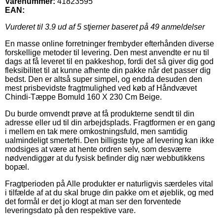
Varenummer:
41823595
EAN:
Vurderet til
3.9
ud af 5 stjerner baseret på
49
anmeldelser
En masse online forretninger frembyder efterhånden diverse
forskellige metoder til levering. Den mest anvendte er nu til
dags at få leveret til en pakkeshop, fordi det så giver dig god
fleksibilitet til at kunne afhente din pakke når det passer dig
bedst. Den er altså super simpel, og endda desuden den
mest prisbevidste fragtmulighed ved køb af Håndvævet
Chindi-Tæppe Bomuld 160 X 230 Cm Beige.
Du burde omvendt prøve at få produkterne sendt til din
adresse eller ud til din arbejdsplads. Fragtformen er en gang
i mellem en tak mere omkostningsfuld, men samtidig
ualmindeligt smertefri. Den billigste type af levering kan ikke
modsiges at være at hente ordren selv, som desværre
nødvendiggør at du fysisk befinder dig nær webbutikkens
bopæl.
Fragtperioden på Alle produkter er naturligvis særdeles vital
i tilfælde af at du skal bruge din pakke om et øjeblik, og med
det formål er det jo klogt at man ser den forventede
leveringsdato på den respektive vare.