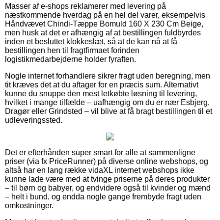
Masser af e-shops reklamerer med levering på
næstkommende hverdag på en hel del varer, eksempelvis
Håndvævet Chindi-Tæppe Bomuld 160 X 230 Cm Beige,
men husk at det er afhængig af at bestillingen fuldbyrdes
inden et besluttet klokkeslæt, så at de kan nå at få
bestillingen hen til fragtfirmaet forinden
logistikmedarbejderne holder fyraften.
Nogle internet forhandlere sikrer fragt uden beregning, men
tit kræves det at du aftager for en præcis sum. Alternativt
kunne du snuppe den mest letkøbte løsning til levering,
hvilket i mange tilfælde – uafhængig om du er nær Esbjerg,
Dragør eller Grindsted – vil blive at få bragt bestillingen til et
udleveringssted.
Det er efterhånden super smart for alle at sammenligne
priser (via fx PriceRunner) på diverse online webshops, og
altså har en lang række vidaXL internet webshops ikke
kunne lade være med at tvinge priserne på deres produkter
– til børn og babyer, og endvidere også til kvinder og mænd
– helt i bund, og endda nogle gange frembyde fragt uden
omkostninger.