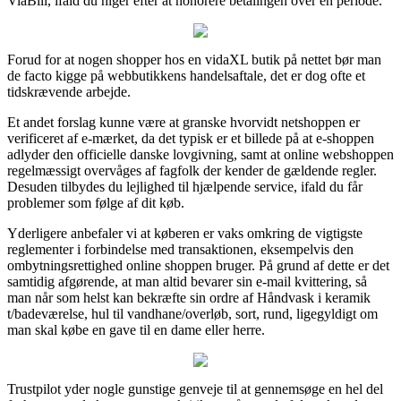
ViaBill, ifald du higer efter at honorere betalingen over en periode.
Forud for at nogen shopper hos en vidaXL butik på nettet bør man
de facto kigge på webbutikkens handelsaftale, det er dog ofte et
tidskrævende arbejde.
Et andet forslag kunne være at granske hvorvidt netshoppen er
verificeret af e-mærket, da det typisk er et billede på at e-shoppen
adlyder den officielle danske lovgivning, samt at online webshoppen
regelmæssigt overvåges af fagfolk der kender de gældende regler.
Desuden tilbydes du lejlighed til hjælpende service, ifald du får
problemer som følge af dit køb.
Yderligere anbefaler vi at køberen er vaks omkring de vigtigste
reglementer i forbindelse med transaktionen, eksempelvis den
ombytningsrettighed online shoppen bruger. På grund af dette er det
samtidig afgørende, at man altid bevarer sin e-mail kvittering, så
man når som helst kan bekræfte sin ordre af Håndvask i keramik
t/badeværelse, hul til vandhane/overløb, sort, rund, ligegyldigt om
man skal købe en gave til en dame eller herre.
Trustpilot yder nogle gunstige genveje til at gennemsøge en hel del