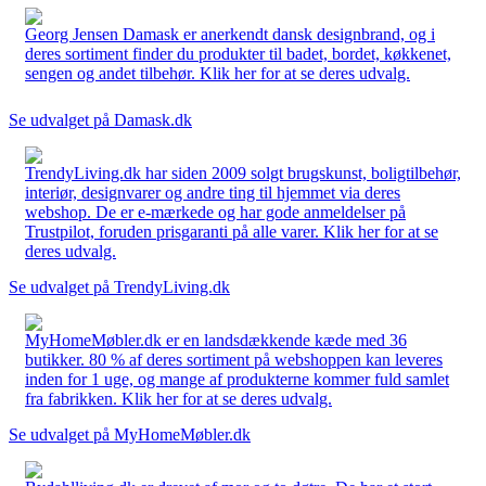
Georg Jensen Damask er anerkendt dansk designbrand, og i
deres sortiment finder du produkter til badet, bordet, køkkenet,
sengen og andet tilbehør. Klik her for at se deres udvalg.
Se udvalget på Damask.dk
TrendyLiving.dk har siden 2009 solgt brugskunst, boligtilbehør,
interiør, designvarer og andre ting til hjemmet via deres
webshop. De er e-mærkede og har gode anmeldelser på
Trustpilot, foruden prisgaranti på alle varer. Klik her for at se
deres udvalg.
Se udvalget på TrendyLiving.dk
MyHomeMøbler.dk er en landsdækkende kæde med 36
butikker. 80 % af deres sortiment på webshoppen kan leveres
inden for 1 uge, og mange af produkterne kommer fuld samlet
fra fabrikken. Klik her for at se deres udvalg.
Se udvalget på MyHomeMøbler.dk