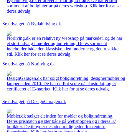
Bydahlliving.dk er drevet af mor og to døtre. De har et stort
sortiment af boliginteriør på deres webshop. Klik her for at se
deres udvalg.
Se udvalget på Bydahlliving.dk
Norliving.dk er en relativt ny webshop på markedet, og de har
et stort udvalg i møbler og indretning. Deres sortiment
indeholder både den klassiske, den moderne og den rustikke
stil. Klik her for at se deres udvalg.
Se udvalget på Norliving.dk
DesignGaragen.dk har solgt boligindretning, designermøbler og
lamper siden 2010. De har en flot score på Trustpilot, og er
certificeret af E-mærket. Klik her for at se deres udvalg.
Se udvalget på DesignGaragen.dk
Møblér.dk sælger alt inden for møbler og boligindretning.
Deres prismatch gælder både på webshoppen og i deres 37
butikker. De tilbyder desuden muligheden for rentefri
finansiering. Klik her for at se deres udvalg.