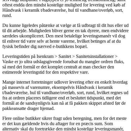
oftest endda den mindst kostelige mulighed for levering ved køb af
Håndvask i keramik t/badeværelse, hul til vandhane/overløb, sort,
rund.
Du kunne ligeledes påtænke at vælge at få udbragt til dit hus eller ud
til dit arbejde. Muligheden bliver gerne en tak dyrere, men endvidere
særdeles ukompliceret. Den mest betalelige leveringsmanér vil dog
til enhver tid være selv at hente varerne, hvilket betinges af at du
fysisk befinder dig nærved e-butikkens bopæl.
Leveringstiden på Isenkram > Sanitet > Sanitetsinstallationer >
Vaske er jo ultra udslagsgivende forudsat du mangler ordren fluks,
så med det formål er det komplet centralt at man checker den
estimerede leveringstid for den respektive vare.
Mange internet forretninger udlover levering efter en enkelt hverdag
på massevis af varenumre, eksempelvis Håndvask i keramik
t/badeværelse, hul til vandhane/overløb, sort, rund, hvilket regnes ud
fra at ordren placeres tidligere end et besluttet tidspunkt, med det
formål at de sandsynligvis kan nå at få pakken skippet afsted før de
pakkeansatte drager hjemad.
Flere online butikker sikrer fragt uden beregning, men for det meste
er det kun gældende hvis du aftager for en præcis sum. Som
alternativ skal du foretrække den mindst kostelige leveringsmanér,