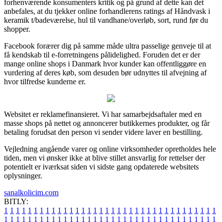
forhenværende konsumenters kritik og på grund af dette kan det
anbefales, at du tjekker online forhandlerens ratings af Håndvask i
keramik t/badeværelse, hul til vandhane/overløb, sort, rund før du
shopper.
Facebook forærer dig på samme måde ultra passelige genveje til at
få kendskab til e-forretningens pålidelighed. Foruden det er der
mange online shops i Danmark hvor kunder kan offentliggøre en
vurdering af deres køb, som desuden bør udnyttes til afvejning af
hvor tilfredse kunderne er.
Websitet er reklamefinansieret. Vi har samarbejdsaftaler med en
masse shops på nettet og annoncerer butikkernes produkter, og får
betaling forudsat den person vi sender videre laver en bestilling.
Vejledning angående varer og online virksomheder opretholdes hele
tiden, men vi ønsker ikke at blive stillet ansvarlig for rettelser der
potentielt er iværksat siden vi sidste gang opdaterede websitets
oplysninger.
sanalkolicim.com
BITLY:
1
1
1
1
1
1
1
1
1
1
1
1
1
1
1
1
1
1
1
1
1
1
1
1
1
1
1
1
1
1
1
1
1
1
1
1
1
1
1
1
1
1
1
1
1
1
1
1
1
1
1
1
1
1
1
1
1
1
1
1
1
1
1
1
1
1
1
1
1
1
1
1