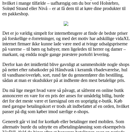
hvilket i mange tilfælde – uafhængig om du bor ved Holstebro,
Solrød Strand eller Nivå – er at få dem til at køre dine produkter til
en pakkeshop.
Det er jo vældig simpelt for internetbrugere at finde de bedste priser
på forskellige e-forretninger, og med det motiv har adskillige vidaXL
internet firmaer ikke kunne lade være med at tvinge udsalgspriserne
på varerne – til børn og babyer, men ligeledes til herrer og damer –
markant, og endda nogle gange præstere portofri levering.
Derfor kan det imidlertid blive gavnligt at sammenholde nogle shops
på nettet efter rabatkoder på Håndvask i keramik t/badeværelse, hul
til vandhane/overløb, sort, rund før du gennemfører din bestilling,
sådan at man er skudsikker på at indhente den mest betalelige pris.
Du må lige meget hvad være så påvagt, at såfremt en online butik
annoncerer en vare for en pris der anses for umådelig billig, burde
det for det meste være et faresignal om en uoprigtig e-butik. Køb
med gængse betalingskort er trods alt indbefattet af en orden, hvilket
passer på dig som køber imod uærlige e-shops.
Generelt går vi ind for kortkøb eller betalinger med mobilen. Som
alternativ burde du udnytte en afbetalingsløsning som eksempelvis