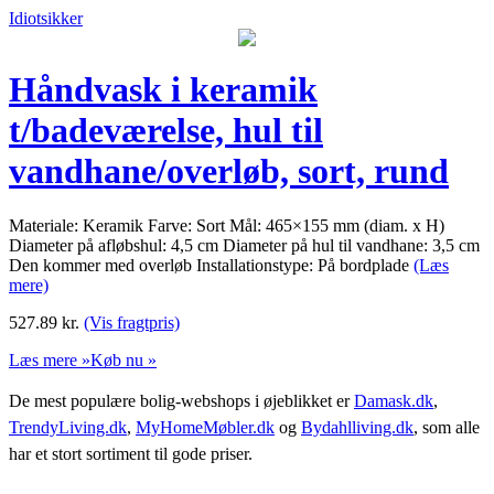
Idiotsikker
Håndvask i keramik
t/badeværelse, hul til
vandhane/overløb, sort, rund
Materiale: Keramik Farve: Sort Mål: 465×155 mm (diam. x H)
Diameter på afløbshul: 4,5 cm Diameter på hul til vandhane: 3,5 cm
Den kommer med overløb Installationstype: På bordplade
(Læs
mere)
527.89
kr.
(Vis fragtpris)
Læs mere »
Køb nu »
De mest populære bolig-webshops i øjeblikket er
Damask.dk
,
TrendyLiving.dk
,
MyHomeMøbler.dk
og
Bydahlliving.dk
, som alle
har et stort sortiment til gode priser.