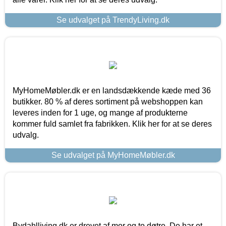
Se udvalget på TrendyLiving.dk
MyHomeMøbler.dk er en landsdækkende kæde med 36
butikker. 80 % af deres sortiment på webshoppen kan
leveres inden for 1 uge, og mange af produkterne
kommer fuld samlet fra fabrikken. Klik her for at se deres
udvalg.
Se udvalget på MyHomeMøbler.dk
Bydahlliving.dk er drevet af mor og to døtre. De har et