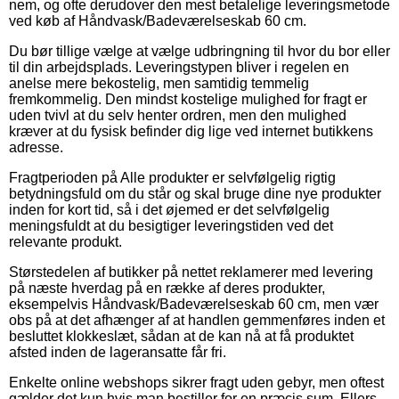
nem, og ofte derudover den mest betalelige leveringsmetode
ved køb af Håndvask/Badeværelseskab 60 cm.
Du bør tillige vælge at vælge udbringning til hvor du bor eller
til din arbejdsplads. Leveringstypen bliver i regelen en
anelse mere bekostelig, men samtidig temmelig
fremkommelig. Den mindst kostelige mulighed for fragt er
uden tvivl at du selv henter ordren, men den mulighed
kræver at du fysisk befinder dig lige ved internet butikkens
adresse.
Fragtperioden på Alle produkter er selvfølgelig rigtig
betydningsfuld om du står og skal bruge dine nye produkter
inden for kort tid, så i det øjemed er det selvfølgelig
meningsfuldt at du besigtiger leveringstiden ved det
relevante produkt.
Størstedelen af butikker på nettet reklamerer med levering
på næste hverdag på en række af deres produkter,
eksempelvis Håndvask/Badeværelseskab 60 cm, men vær
obs på at det afhænger af at handlen gemmenføres inden et
besluttet klokkeslæt, sådan at de kan nå at få produktet
afsted inden de lageransatte får fri.
Enkelte online webshops sikrer fragt uden gebyr, men oftest
gælder det kun hvis man bestiller for en præcis sum. Ellers