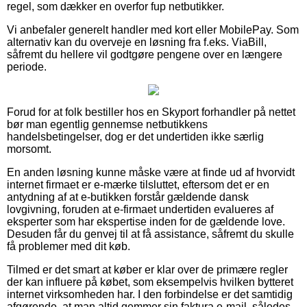
regel, som dækker en overfor fup netbutikker.
Vi anbefaler generelt handler med kort eller MobilePay. Som
alternativ kan du overveje en løsning fra f.eks. ViaBill,
såfremt du hellere vil godtgøre pengene over en længere
periode.
Forud for at folk bestiller hos en Skyport forhandler på nettet
bør man egentlig gennemse netbutikkens
handelsbetingelser, dog er det undertiden ikke særlig
morsomt.
En anden løsning kunne måske være at finde ud af hvorvidt
internet firmaet er e-mærke tilsluttet, eftersom det er en
antydning af at e-butikken forstår gældende dansk
lovgivning, foruden at e-firmaet undertiden evalueres af
eksperter som har ekspertise inden for de gældende love.
Desuden får du genvej til at få assistance, såfremt du skulle
få problemer med dit køb.
Tilmed er det smart at køber er klar over de primære regler
der kan influere på købet, som eksempelvis hvilken bytteret
internet virksomheden har. I den forbindelse er det samtidig
afgørende, at man altid gemmer sin faktura e-mail, således