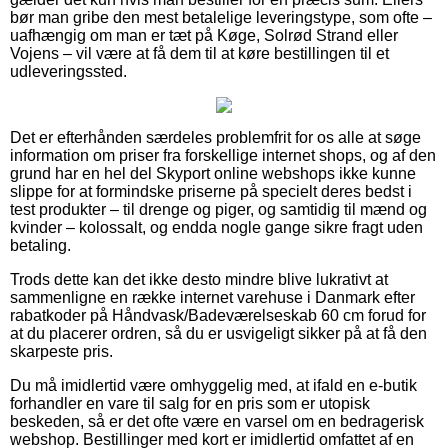
bør man gribe den mest betalelige leveringstype, som ofte –
uafhængig om man er tæt på Køge, Solrød Strand eller
Vojens – vil være at få dem til at køre bestillingen til et
udleveringssted.
Det er efterhånden særdeles problemfrit for os alle at søge
information om priser fra forskellige internet shops, og af den
grund har en hel del Skyport online webshops ikke kunne
slippe for at formindske priserne på specielt deres bedst i
test produkter – til drenge og piger, og samtidig til mænd og
kvinder – kolossalt, og endda nogle gange sikre fragt uden
betaling.
Trods dette kan det ikke desto mindre blive lukrativt at
sammenligne en række internet varehuse i Danmark efter
rabatkoder på Håndvask/Badeværelseskab 60 cm forud for
at du placerer ordren, så du er usvigeligt sikker på at få den
skarpeste pris.
Du må imidlertid være omhyggelig med, at ifald en e-butik
forhandler en vare til salg for en pris som er utopisk
beskeden, så er det ofte være en varsel om en bedragerisk
webshop. Bestillinger med kort er imidlertid omfattet af en