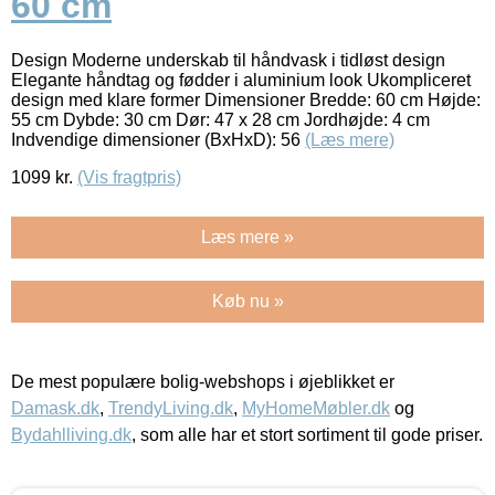
60 cm
Design Moderne underskab til håndvask i tidløst design
Elegante håndtag og fødder i aluminium look Ukompliceret
design med klare former Dimensioner Bredde: 60 cm Højde:
55 cm Dybde: 30 cm Dør: 47 x 28 cm Jordhøjde: 4 cm
Indvendige dimensioner (BxHxD): 56
(Læs mere)
1099
kr.
(Vis fragtpris)
Læs mere »
Køb nu »
De mest populære bolig-webshops i øjeblikket er
Damask.dk
,
TrendyLiving.dk
,
MyHomeMøbler.dk
og
Bydahlliving.dk
, som alle har et stort sortiment til gode priser.