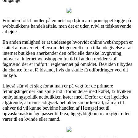
omgange.
Forinden folk handler på en netshop bør man i princippet kigge på
webbutikkens handelsaftale, men det er uden tvivl et tidskrævende
arbejde.
En anden mulighed er at undersøge hvorvidt online webshoppen er
støttet af e-mærket, eftersom det generelt er en tilkendegivelse af at
internet butikken anerkender den officielle danske lovgivning,
udover at internet webshoppen fra tid til anden revideres af
fagmænd der er indført i reglementet på området. Desuden tilbydes
du chance for at få bistand, hvis du skulle få udfordringer ved dit
indkøb.
Ligeså slår vi et slag for at man er på vagt for de primære
retningslinjer der kan spille ind i forbindelse med købet, fx hvilken
ombytningspolitik netbutikken kører med. Derfor er det ligeledes
afgørende, at man stadigvæk beholder sin ordremail, så man til
enhver tid vil kunne bevidne handlen af Hængsel set til
opvaskemaskinlåge passer til Ikea, ligegyldigt om man søger efter
varer til en kvinde eller mand.