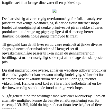
fragtfirmaet til at bringe dine varer til en pakkeshop.
Det har vist sig at være rigtig overkommeligt for folk at analysere
priser fra forskellige e-handler, og så har de fleste internet shops
fundet det uundgåeligt at sænke prisniveauet på en række af deres
produkter – til drenge og piger, og ligeså til damer og herrer –
drastisk, og endda nogle gange frembyde fri fragt.
Til gengæld kan det til hver en tid være rentabelt at tjekke diverse
shops på nettet efter rabatkoder på Hængsel set til
opvaskemaskinlåge passer til Ikea inden du gennemfører din
bestilling, så man er usvigeligt sikker på at modtage den skarpeste
pris.
Du skal imidlertid ikke overse, at når en webshop udlover produkter
til en udsalgspris der kan ses som utrolig fordelagtig, så bør det for
det meste være et karakteristika der viser en uoprigtig internet
virksomhed. Handler med kort er i hvert fald indbefattet af en lov,
der forsvarer dig som kunde imod uærlige webshops.
Vi går generelt ind for betalinger med kort eller MobilePay. Som en
alternativ mulighed kunne du benytte en afdragsløsning som for
eksempel ViaBill, ifald du higer efter at finansiere beløbet af flere