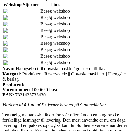
Webshop
Stjerner
Link
Besøg webshop
Besøg webshop
Besøg webshop
Besøg webshop
Besøg webshop
Besøg webshop
Besøg webshop
Besøg webshop
Besøg webshop
Navn:
Hængsel set til opvaskemaskinlåge passer til Ikea
Kategori:
Produkter || Reservedele || Opvaskemaskiner || Hængsler
& beslag
Producent:
Varenummer:
1000626 Ikea
EAN:
7321423733430
Vurderet til
4.1
ud af 5 stjerner baseret på
9
anmeldelser
Temmelig mange e-butikker foreslår efterhånden en lang række
forskellige løsninger til levering. Den mest anvendte er nu om dage
levering til en pakkeshop, og så kan du blot hente varerne når der er
mulighed for det. Fragtmuligheden er jo yderst gnidningsløs, samt