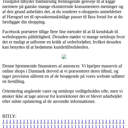
Trustpilot tilbyder fuldstændig fremragende genveje til at kigge
nærmere på ganske mange eksisterende konsumenters meninger og
af den grund anbefales det, at du sonderer e-shoppens anmeldelser
af Hængsel set til opvaskemaskinlåge passer til Ikea forud for at du
færdiggør din shopping.
Facebook præsterer tillige flere fine metoder til at få kendskab til
webshoppens pålidelighed. Desuden møder vi mange netshops hvor
det er muligt at udforme en kritik af ordreforløbet, hvilket desuden
kan benyttes til at bedømme kundetilfredsheden.
Denne hjemmeside finansieres af annoncer. Vi hjælper massevis af
online shops i Danmark derved at vi præsenterer deres tilbud, og
tager provision såfremt en af de besøgende på vores website udfører
en bestilling.
Orientering angående varer og netshops vedligeholdes ofte, men vi
ønsker ikke at tage ansvar for korrektioner der er blevet udarbejdet
efter sidste opdatering af de anvendte informationer.
BITLY:
1
1
1
1
1
1
1
1
1
1
1
1
1
1
1
1
1
1
1
1
1
1
1
1
1
1
1
1
1
1
1
1
1
1
1
1
1
1
1
1
1
1
1
1
1
1
1
1
1
1
1
1
1
1
1
1
1
1
1
1
1
1
1
1
1
1
1
1
1
1
1
1