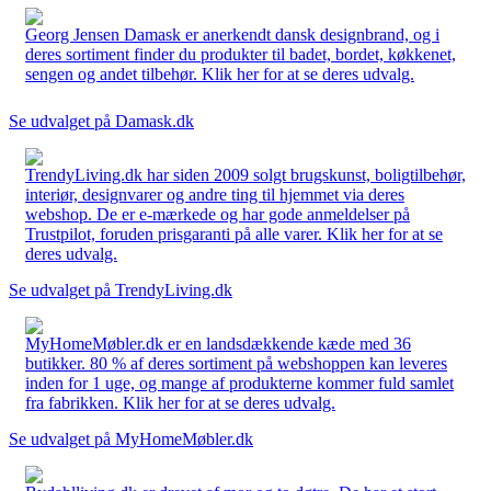
Georg Jensen Damask er anerkendt dansk designbrand, og i
deres sortiment finder du produkter til badet, bordet, køkkenet,
sengen og andet tilbehør. Klik her for at se deres udvalg.
Se udvalget på Damask.dk
TrendyLiving.dk har siden 2009 solgt brugskunst, boligtilbehør,
interiør, designvarer og andre ting til hjemmet via deres
webshop. De er e-mærkede og har gode anmeldelser på
Trustpilot, foruden prisgaranti på alle varer. Klik her for at se
deres udvalg.
Se udvalget på TrendyLiving.dk
MyHomeMøbler.dk er en landsdækkende kæde med 36
butikker. 80 % af deres sortiment på webshoppen kan leveres
inden for 1 uge, og mange af produkterne kommer fuld samlet
fra fabrikken. Klik her for at se deres udvalg.
Se udvalget på MyHomeMøbler.dk