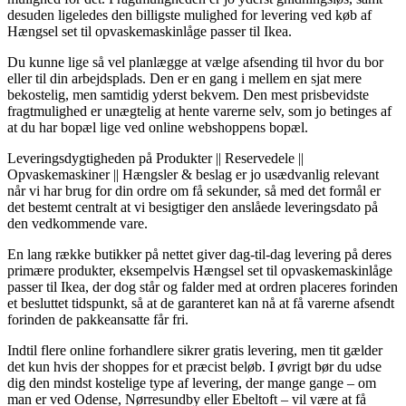
desuden ligeledes den billigste mulighed for levering ved køb af
Hængsel set til opvaskemaskinlåge passer til Ikea.
Du kunne lige så vel planlægge at vælge afsending til hvor du bor
eller til din arbejdsplads. Den er en gang i mellem en sjat mere
bekostelig, men samtidig yderst bekvem. Den mest prisbevidste
fragtmulighed er unægtelig at hente varerne selv, som jo betinges af
at du har bopæl lige ved online webshoppens bopæl.
Leveringsdygtigheden på Produkter || Reservedele ||
Opvaskemaskiner || Hængsler & beslag er jo usædvanlig relevant
når vi har brug for din ordre om få sekunder, så med det formål er
det bestemt centralt at vi besigtiger den anslåede leveringsdato på
den vedkommende vare.
En lang række butikker på nettet giver dag-til-dag levering på deres
primære produkter, eksempelvis Hængsel set til opvaskemaskinlåge
passer til Ikea, der dog står og falder med at ordren placeres forinden
et besluttet tidspunkt, så at de garanteret kan nå at få varerne afsendt
forinden de pakkeansatte får fri.
Indtil flere online forhandlere sikrer gratis levering, men tit gælder
det kun hvis der shoppes for et præcist beløb. I øvrigt bør du udse
dig den mindst kostelige type af levering, der mange gange – om
man er ved Odense, Nørresundby eller Ebeltoft – vil være at få