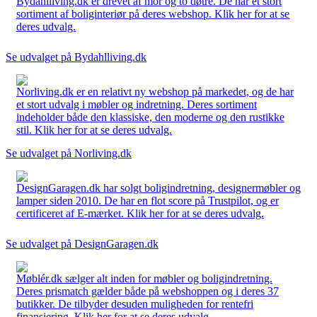
Bydahlliving.dk er drevet af mor og to døtre. De har et stort
sortiment af boliginteriør på deres webshop. Klik her for at se
deres udvalg.
Se udvalget på Bydahlliving.dk
Norliving.dk er en relativt ny webshop på markedet, og de har
et stort udvalg i møbler og indretning. Deres sortiment
indeholder både den klassiske, den moderne og den rustikke
stil. Klik her for at se deres udvalg.
Se udvalget på Norliving.dk
DesignGaragen.dk har solgt boligindretning, designermøbler og
lamper siden 2010. De har en flot score på Trustpilot, og er
certificeret af E-mærket. Klik her for at se deres udvalg.
Se udvalget på DesignGaragen.dk
Møblér.dk sælger alt inden for møbler og boligindretning.
Deres prismatch gælder både på webshoppen og i deres 37
butikker. De tilbyder desuden muligheden for rentefri
finansiering. Klik her for at se deres udvalg.