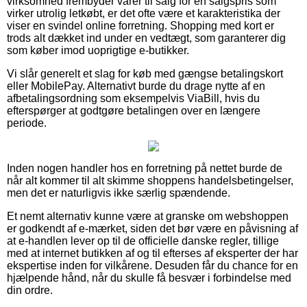
virksomhed frembyder varer til salg for en salgspris som
virker utrolig letkøbt, er det ofte være et karakteristika der
viser en svindel online forretning. Shopping med kort er
trods alt dækket ind under en vedtægt, som garanterer dig
som køber imod uoprigtige e-butikker.
Vi slår generelt et slag for køb med gængse betalingskort
eller MobilePay. Alternativt burde du drage nytte af en
afbetalingsordning som eksempelvis ViaBill, hvis du
efterspørger at godtgøre betalingen over en længere
periode.
Inden nogen handler hos en forretning på nettet burde de
når alt kommer til alt skimme shoppens handelsbetingelser,
men det er naturligvis ikke særlig spændende.
Et nemt alternativ kunne være at granske om webshoppen
er godkendt af e-mærket, siden det bør være en påvisning af
at e-handlen lever op til de officielle danske regler, tillige
med at internet butikken af og til efterses af eksperter der har
ekspertise inden for vilkårene. Desuden får du chance for en
hjælpende hånd, når du skulle få besvær i forbindelse med
din ordre.