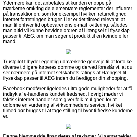
Ydermere kan det anbefales at kunden er oppe på
mærkerne omkring de elementære reglementer der influerer
på transaktionen, som for eksempel hvilken returrettighed
internet forretningen bruger. Her er det tilmed relevant, at
man til enhver tid opbevarer ens e-mail kvittering, således
man altid vil kunne bevidne ordren af Hængsel til fryseklap
passer til AEG, om man søger et produkt til en kvinde eller
mand.
Trustpilot tilbyder egentlig udmærkede genveje til at fortolke
diverse tidligere køberes domme og derved foreslår vi, at du
ser nærmere på internet selskabets ratings af Hængsel til
fryseklap passer til AEG inden du færdiggør din shopping.
Facebook medfører ligeledes ultra gode muligheder for at få
indtryk af e-handlens kundetilfredshed. I øvrigt møder vi
faktisk internet handler som giver folk mulighed for at
udforme en vurdering af virksomhedens service, hvilket
tilmed bør bruges til at tage stilling til hvor tilfredse kunderne
er.
Denne hjemmeside finansieres af reklamer. Vi samarbejder