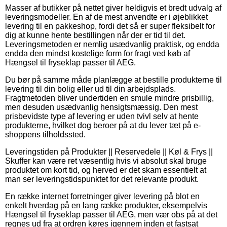
Masser af butikker på nettet giver heldigvis et bredt udvalg af
leveringsmodeller. En af de mest anvendte er i øjeblikket
levering til en pakkeshop, fordi det så er super fleksibelt for
dig at kunne hente bestillingen når der er tid til det.
Leveringsmetoden er nemlig usædvanlig praktisk, og endda
endda den mindst kostelige form for fragt ved køb af
Hængsel til fryseklap passer til AEG.
Du bør på samme måde planlægge at bestille produkterne til
levering til din bolig eller ud til din arbejdsplads.
Fragtmetoden bliver undertiden en smule mindre prisbillig,
men desuden usædvanlig hensigtsmæssig. Den mest
prisbevidste type af levering er uden tvivl selv at hente
produkterne, hvilket dog beroer på at du lever tæt på e-
shoppens tilholdssted.
Leveringstiden på Produkter || Reservedele || Køl & Frys ||
Skuffer kan være ret væsentlig hvis vi absolut skal bruge
produktet om kort tid, og herved er det skam essentielt at
man ser leveringstidspunktet for det relevante produkt.
En række internet forretninger giver levering på blot en
enkelt hverdag på en lang række produkter, eksempelvis
Hængsel til fryseklap passer til AEG, men vær obs på at det
regnes ud fra at ordren køres igennem inden et fastsat