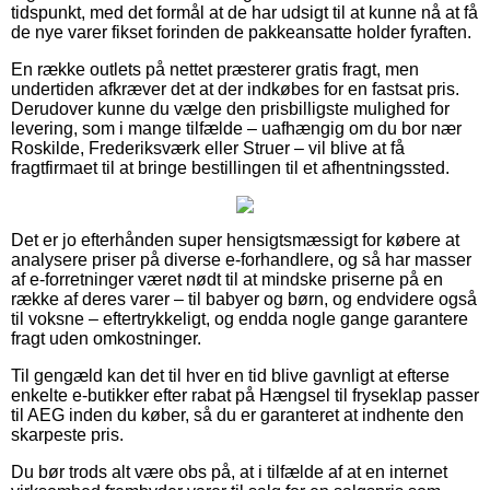
tidspunkt, med det formål at de har udsigt til at kunne nå at få
de nye varer fikset forinden de pakkeansatte holder fyraften.
En række outlets på nettet præsterer gratis fragt, men
undertiden afkræver det at der indkøbes for en fastsat pris.
Derudover kunne du vælge den prisbilligste mulighed for
levering, som i mange tilfælde – uafhængig om du bor nær
Roskilde, Frederiksværk eller Struer – vil blive at få
fragtfirmaet til at bringe bestillingen til et afhentningssted.
Det er jo efterhånden super hensigtsmæssigt for købere at
analysere priser på diverse e-forhandlere, og så har masser
af e-forretninger været nødt til at mindske priserne på en
række af deres varer – til babyer og børn, og endvidere også
til voksne – eftertrykkeligt, og endda nogle gange garantere
fragt uden omkostninger.
Til gengæld kan det til hver en tid blive gavnligt at efterse
enkelte e-butikker efter rabat på Hængsel til fryseklap passer
til AEG inden du køber, så du er garanteret at indhente den
skarpeste pris.
Du bør trods alt være obs på, at i tilfælde af at en internet