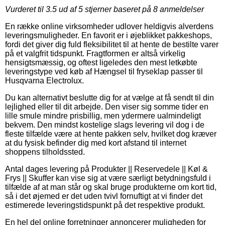
Vurderet til
3.5
ud af 5 stjerner baseret på
8
anmeldelser
En række online virksomheder udlover heldigvis alverdens
leveringsmuligheder. En favorit er i øjeblikket pakkeshops,
fordi det giver dig fuld fleksibilitet til at hente de bestilte varer
på et valgfrit tidspunkt. Fragtformen er altså virkelig
hensigtsmæssig, og oftest ligeledes den mest letkøbte
leveringstype ved køb af Hængsel til fryseklap passer til
Husqvarna Electrolux.
Du kan alternativt beslutte dig for at vælge at få sendt til din
lejlighed eller til dit arbejde. Den viser sig somme tider en
lille smule mindre prisbillig, men ydermere ualmindeligt
bekvem. Den mindst kostelige slags levering vil dog i de
fleste tilfælde være at hente pakken selv, hvilket dog kræver
at du fysisk befinder dig med kort afstand til internet
shoppens tilholdssted.
Antal dages levering på Produkter || Reservedele || Køl &
Frys || Skuffer kan vise sig at være særligt betydningsfuld i
tilfælde af at man står og skal bruge produkterne om kort tid,
så i det øjemed er det uden tvivl fornuftigt at vi finder det
estimerede leveringstidspunkt på det respektive produkt.
En hel del online forretninger annoncerer muligheden for