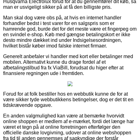
Husqvarna Electrolux forud for at du gennemfører dit køb, så
man er usvigeligt sikker på at få den billigste pris.
Man skal dog være obs på, at hvis en internet handler
forhandler bedst i test varer for en salgspris som er
hamrende god, burde det for det meste være et fingerpeg om
en svindel e-shop. Køb med gængse betalingskort er ikke
desto mindre dækket ind under Indsigelsesordningen,
hvilket bistår køber imod falske internet firmaer.
Generelt anbefaler vi handler med kort eller betalinger med
mobilen. Alternativt kunne du drage fordel af et
afbetalingstilbud fra fx ViaBill, forudsat du higer efter at
finansiere regningen ude i fremtiden.
Forud for at folk bestiller hos en webbutik kunne de for at
være sikker tyde webbutikkens betingelser, dog er det tit en
tidskrævende opgave.
En anden valgmulighed kan være at bemærke hvorvidt
online shoppen er medlem af e-mærket, fordi det længe har
været et tegn på at online forretningen efterfølger den
officielle danske lovgivning, udover at online webshoppen
fra tid til anden gennemses af sagkyndige der forstår