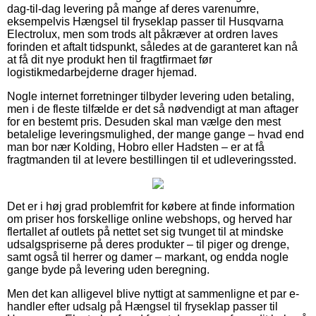
dag-til-dag levering på mange af deres varenumre,
eksempelvis Hængsel til fryseklap passer til Husqvarna
Electrolux, men som trods alt påkræver at ordren laves
forinden et aftalt tidspunkt, således at de garanteret kan nå
at få dit nye produkt hen til fragtfirmaet før
logistikmedarbejderne drager hjemad.
Nogle internet forretninger tilbyder levering uden betaling,
men i de fleste tilfælde er det så nødvendigt at man aftager
for en bestemt pris. Desuden skal man vælge den mest
betalelige leveringsmulighed, der mange gange – hvad end
man bor nær Kolding, Hobro eller Hadsten – er at få
fragtmanden til at levere bestillingen til et udleveringssted.
Det er i høj grad problemfrit for købere at finde information
om priser hos forskellige online webshops, og herved har
flertallet af outlets på nettet set sig tvunget til at mindske
udsalgspriserne på deres produkter – til piger og drenge,
samt også til herrer og damer – markant, og endda nogle
gange byde på levering uden beregning.
Men det kan alligevel blive nyttigt at sammenligne et par e-
handler efter udsalg på Hængsel til fryseklap passer til