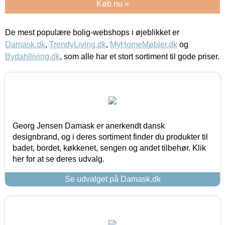
Køb nu »
De mest populære bolig-webshops i øjeblikket er
Damask.dk
,
TrendyLiving.dk
,
MyHomeMøbler.dk
og
Bydahlliving.dk
, som alle har et stort sortiment til gode priser.
Georg Jensen Damask er anerkendt dansk
designbrand, og i deres sortiment finder du produkter til
badet, bordet, køkkenet, sengen og andet tilbehør. Klik
her for at se deres udvalg.
Se udvalget på Damask.dk