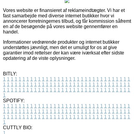
Vores website er finansieret af reklameindtægter. Vi har et
fast samarbejde med diverse internet butikker hvor vi
annoncerer forretningernes tilbud, og får kommission såfremt
en af de besøgende på vores website gennemfører en
handel.
Informationer vedrørende produkter og internet butikker
understøttes jævnligt, men det er umuligt for os at give
garantier imod rettelser der kan være iværksat efter sidste
opdatering af de viste oplysninger.
BITLY:
1
1
1
1
1
1
1
1
1
1
1
1
1
1
1
1
1
1
1
1
1
1
1
1
1
1
1
1
1
1
1
1
1
1
1
1
1
1
1
1
1
1
1
1
1
1
1
1
1
1
1
1
1
1
1
1
1
1
1
1
1
1
1
1
1
1
1
1
1
1
1
1
1
1
1
1
1
1
1
1
1
1
1
1
1
1
1
1
1
1
1
1
1
1
1
1
1
1
1
1
SPOTIFY:
1
1
1
1
1
1
1
1
1
1
1
1
1
1
1
1
1
1
1
1
1
1
1
1
1
1
1
1
1
1
1
1
1
1
1
1
1
1
1
1
1
1
1
1
1
1
1
1
1
1
1
1
1
1
1
1
1
1
1
1
1
1
1
1
1
1
1
1
1
1
1
1
1
1
1
1
1
1
1
1
1
1
1
1
1
1
1
1
1
1
1
1
1
1
1
1
1
1
1
1
CUTTLY BIO:
1