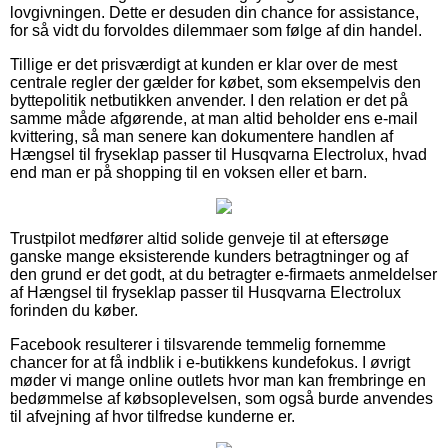
lovgivningen. Dette er desuden din chance for assistance,
for så vidt du forvoldes dilemmaer som følge af din handel.
Tillige er det prisværdigt at kunden er klar over de mest
centrale regler der gælder for købet, som eksempelvis den
byttepolitik netbutikken anvender. I den relation er det på
samme måde afgørende, at man altid beholder ens e-mail
kvittering, så man senere kan dokumentere handlen af
Hængsel til fryseklap passer til Husqvarna Electrolux, hvad
end man er på shopping til en voksen eller et barn.
Trustpilot medfører altid solide genveje til at eftersøge
ganske mange eksisterende kunders betragtninger og af
den grund er det godt, at du betragter e-firmaets anmeldelser
af Hængsel til fryseklap passer til Husqvarna Electrolux
forinden du køber.
Facebook resulterer i tilsvarende temmelig fornemme
chancer for at få indblik i e-butikkens kundefokus. I øvrigt
møder vi mange online outlets hvor man kan frembringe en
bedømmelse af købsoplevelsen, som også burde anvendes
til afvejning af hvor tilfredse kunderne er.