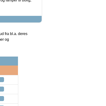
g lamper til bolig,
 fra bl.a. deres
mer og