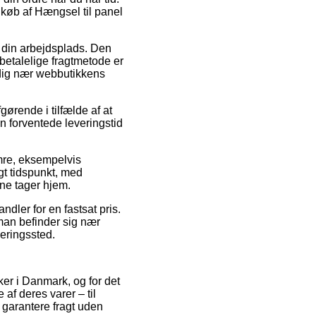
d køb af Hængsel til panel
il din arbejdsplads. Den
 betalelige fragtmetode er
 dig nær webbutikkens
ørende i tilfælde af at
en forventede leveringstid
mre, eksempelvis
gt tidspunkt, med
rne tager hjem.
ndler for en fastsat pris.
 man befinder sig nær
veringssted.
kker i Danmark, og for det
af deres varer – til
 garantere fragt uden