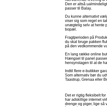
Den er altså ualmindeligt
passer til Balay.
Du kunne alternativt vælge
viser sig som regel en ta
unægtelig selv at hente 
bopæl.
Fragtperioden på Produkte
du skal bruge pakken fluk
på den vedkommende va
En lang række online but
Hængsel til panel passer 
hensynstagen til at de h
Indtil flere e-butikker g
Som alternativ bør du ud
Taastrup, Grenaa eller Bra
Det er rigtig fleksibelt f
har adskillige internet v
drenge og piger, lige så