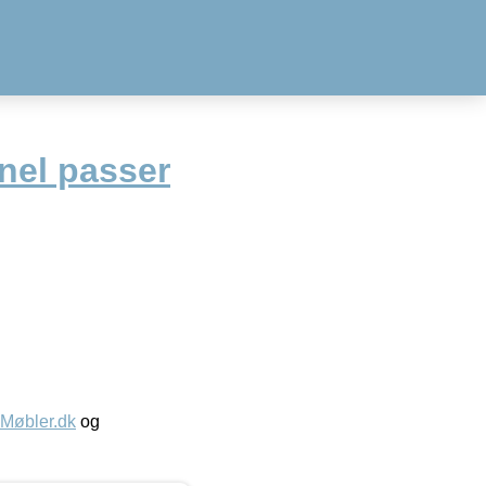
nel passer
øbler.dk
og