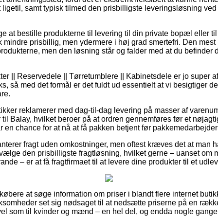
 ligetil, samt typisk tilmed den prisbilligste leveringsløsning ve
 at bestille produkterne til levering til din private bopæl eller t
k mindre prisbillig, men ydermere i høj grad smertefri. Den mest
produkterne, men den løsning står og falder med at du befinder
r || Reservedele || Tørretumblere || Kabinetsdele er jo super afg
s, så med det formål er det fuldt ud essentielt at vi besigtiger d
re.
ikker reklamerer med dag-til-dag levering på masser af varenu
til Balay, hvilket beroer på at ordren gennemføres før et nøjagti
ar en chance for at nå at få pakken betjent før pakkemedarbejde
aranterer fragt uden omkostninger, men oftest kræves det at man ha
vælge den prisbilligste fragtløsning, hvilket gerne – uanset om
nde – er at få fragtfirmaet til at levere dine produkter til et udle
or købere at søge information om priser i blandt flere internet buti
irksomheder set sig nødsaget til at nedsætte priserne på en række 
 vel som til kvinder og mænd – en hel del, og endda nogle gange