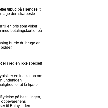
fter tilbud på Hængsel til
 antage den skarpeste
r til en pris som virker
b med betalingskort er på
sning burde du bruge en
 bidder.
 er i reglen ikke specielt
typisk er en indikation om
en undertiden
lighed for at få hjælp,
lydelse på bestillingen,
id opbevarer ens
er til Balay, uden