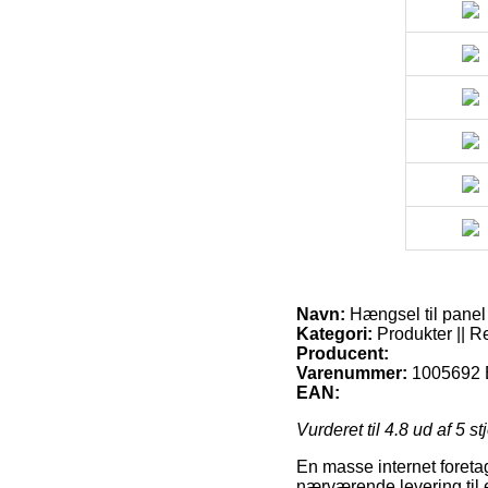
Navn:
Hængsel til panel 
Kategori:
Produkter || R
Producent:
Varenummer:
1005692 
EAN:
Vurderet til
4.8
ud af 5 st
En masse internet foreta
nærværende levering til e