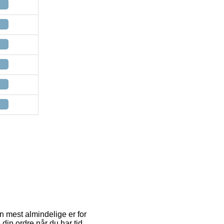
n mest almindelige er for
din ordre når du har tid.