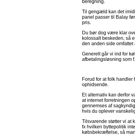
beregning.
Til gengæld kan det imidl
panel passer til Balay f
pris.
Du bør dog være klar over, 
kolossalt beskeden, så e
den anden side omfattet 
Generelt går vi ind for 
afbetalingsløsning som f.
Forud for at folk handler
ophidsende.
Et alternativ kan derfor 
at internet forretningen
gennemses af sagkyndige 
hvis du oplever vanskel
Tilsvarende støtter vi a
fx hvilken byttepolitik in
købsbekræftelse, så man 