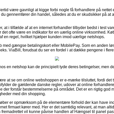
ertid være gavnligt at kigge forbi nogle få forhandlere på nettet e
ør du gennemfører din handel, således at du er skudsikker på at
at i tilfælde af at en internet forhandler tilbyder bedst i test vare
r det ofte være en indikator for en uærlig online virksomhed. Kø
af en regel, hvilket hjælper kunden imod uærlige netshops.
køb med gængse betalingskort eller MobilePay. Som en anden lø
eks. ViaBill, forudsat du ser en fordel i at dække pengene i flere
 hos en netshop kan de principielt tyde deres betingelser, men det
være at se om online webshoppen er e-mærke tilsluttet, fordi det 
 opfylder de gældende danske regler, udover at online forhandler
der forstår bestemmelserne på området. Det er en rigtig god mu
igheder med din shopping.
t køber er opmærksom på de elementære forhold der kan have indf
ternet firmaet kører med. Her er det samtidig relevant, at man alt
fremadrettet vil kunne påvise handlen af Hængsel til panel pass