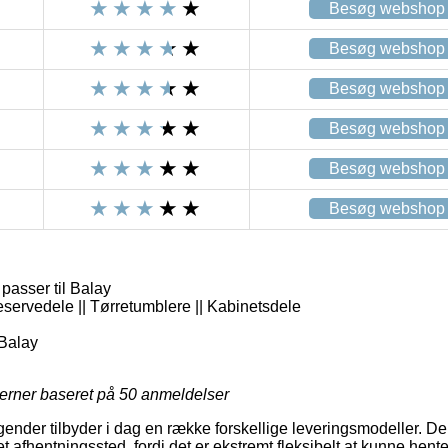
Besøg webshop
Besøg webshop
Besøg webshop
Besøg webshop
Besøg webshop
Besøg webshop
passer til Balay
eservedele || Tørretumblere || Kabinetsdele
Balay
jerner baseret på
50
anmeldelser
gender tilbyder i dag en række forskellige leveringsmodeller. De
t afhentningssted, fordi det er ekstremt fleksibelt at kunne hente 