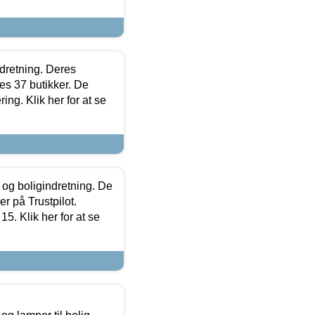
ndretning. Deres
s 37 butikker. De
ing. Klik her for at se
 og boligindretning. De
r på Trustpilot.
5. Klik her for at se