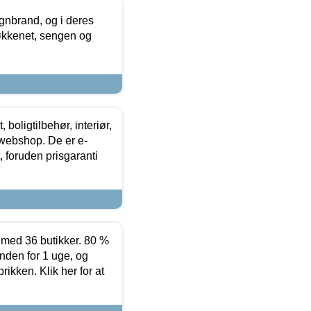
nbrand, og i deres
køkkenet, sengen og
boligtilbehør, interiør,
 webshop. De er e-
 foruden prisgaranti
ed 36 butikker. 80 %
nden for 1 uge, og
ikken. Klik her for at