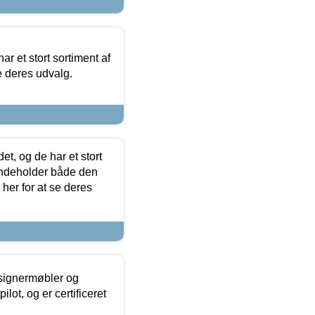
ar et stort sortiment af
e deres udvalg.
t, og de har et stort
 indeholder både den
 her for at se deres
esignermøbler og
lot, og er certificeret