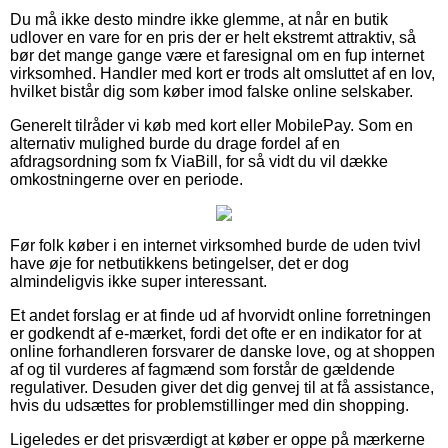
Du må ikke desto mindre ikke glemme, at når en butik
udlover en vare for en pris der er helt ekstremt attraktiv, så
bør det mange gange være et faresignal om en fup internet
virksomhed. Handler med kort er trods alt omsluttet af en lov,
hvilket bistår dig som køber imod falske online selskaber.
Generelt tilråder vi køb med kort eller MobilePay. Som en
alternativ mulighed burde du drage fordel af en
afdragsordning som fx ViaBill, for så vidt du vil dække
omkostningerne over en periode.
Før folk køber i en internet virksomhed burde de uden tvivl
have øje for netbutikkens betingelser, det er dog
almindeligvis ikke super interessant.
Et andet forslag er at finde ud af hvorvidt online forretningen
er godkendt af e-mærket, fordi det ofte er en indikator for at
online forhandleren forsvarer de danske love, og at shoppen
af og til vurderes af fagmænd som forstår de gældende
regulativer. Desuden giver det dig genvej til at få assistance,
hvis du udsættes for problemstillinger med din shopping.
Ligeledes er det prisværdigt at køber er oppe på mærkerne