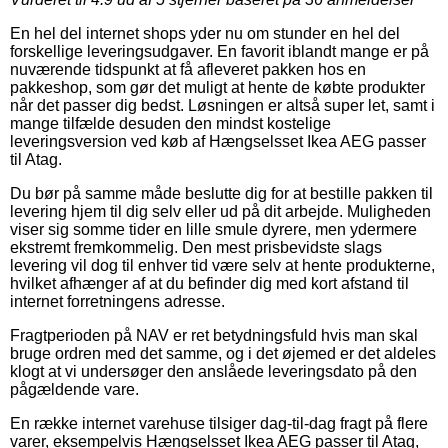
En hel del internet shops yder nu om stunder en hel del
forskellige leveringsudgaver. En favorit iblandt mange er på
nuværende tidspunkt at få afleveret pakken hos en
pakkeshop, som gør det muligt at hente de købte produkter
når det passer dig bedst. Løsningen er altså super let, samt i
mange tilfælde desuden den mindst kostelige
leveringsversion ved køb af Hængselsset Ikea AEG passer
til Atag.
Du bør på samme måde beslutte dig for at bestille pakken til
levering hjem til dig selv eller ud på dit arbejde. Muligheden
viser sig somme tider en lille smule dyrere, men ydermere
ekstremt fremkommelig. Den mest prisbevidste slags
levering vil dog til enhver tid være selv at hente produkterne,
hvilket afhænger af at du befinder dig med kort afstand til
internet forretningens adresse.
Fragtperioden på NAV er ret betydningsfuld hvis man skal
bruge ordren med det samme, og i det øjemed er det aldeles
klogt at vi undersøger den anslåede leveringsdato på den
pågældende vare.
En række internet varehuse tilsiger dag-til-dag fragt på flere
varer, eksempelvis Hængselsset Ikea AEG passer til Atag,