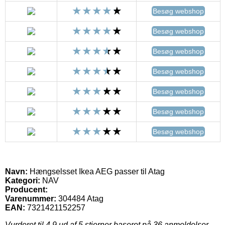
Besøg webshop
Besøg webshop
Besøg webshop
Besøg webshop
Besøg webshop
Besøg webshop
Besøg webshop
Navn:
Hængselsset Ikea AEG passer til Atag
Kategori:
NAV
Producent:
Varenummer:
304484 Atag
EAN:
7321421152257
Vurderet til
4.9
ud af 5 stjerner baseret på
36
anmeldelser