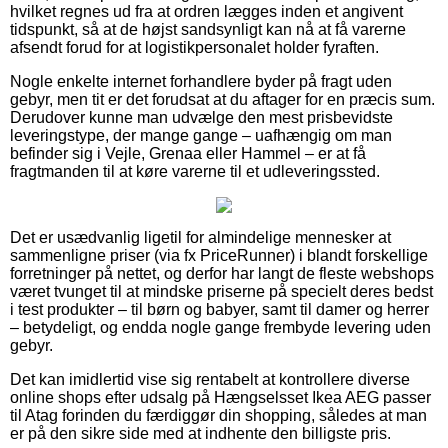
hvilket regnes ud fra at ordren lægges inden et angivent
tidspunkt, så at de højst sandsynligt kan nå at få varerne
afsendt forud for at logistikpersonalet holder fyraften.
Nogle enkelte internet forhandlere byder på fragt uden
gebyr, men tit er det forudsat at du aftager for en præcis sum.
Derudover kunne man udvælge den mest prisbevidste
leveringstype, der mange gange – uafhængig om man
befinder sig i Vejle, Grenaa eller Hammel – er at få
fragtmanden til at køre varerne til et udleveringssted.
Det er usædvanlig ligetil for almindelige mennesker at
sammenligne priser (via fx PriceRunner) i blandt forskellige
forretninger på nettet, og derfor har langt de fleste webshops
været tvunget til at mindske priserne på specielt deres bedst
i test produkter – til børn og babyer, samt til damer og herrer
– betydeligt, og endda nogle gange frembyde levering uden
gebyr.
Det kan imidlertid vise sig rentabelt at kontrollere diverse
online shops efter udsalg på Hængselsset Ikea AEG passer
til Atag forinden du færdiggør din shopping, således at man
er på den sikre side med at indhente den billigste pris.