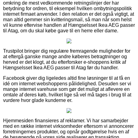
omkring de mest vedkommende retningslinjer der har
betydning for ordren, til eksempel hvilken ombytningspolitik
internet firmaet anvender. I den relation er det også vigtigt, at
man altid gemmer sin kvitteringsmail, så man når som helst
vil kunne eftervise handlen af Hængselsset Ikea AEG passer
til Atag, om du skal købe gave til en herre eller dame.
Trustpilot bringer dig regulære fremragende muligheder for
at eftergå ganske mange andre køberes betragtninger og
herved er det klogt, at du efterforsker e-shoppens kritik af
Hængselsset Ikea AEG passer til Atag før du handler.
Facebook giver dig ligeledes altid fine løsninger til at få en
idé om internet webshoppens pålidelighed. Desuden ser vi
mange internet varehuse som gør det muligt at aflevere en
omtale af deres køb, hvilket lige så vel må tages i brug til at
vurdere hvor glade kunderne er.
Hjemmesiden finansieres af reklamer. Vi har samarbejder
med en række internet virksomheder eftersom vi annoncerer
forretningernes produkter, og opnår godtgørelse hvis en af
de besøgende på vores side realiserer en transaktion.