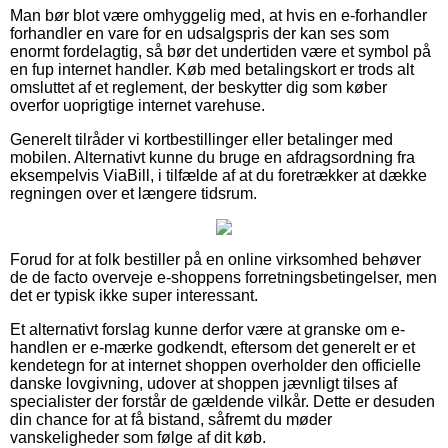
Man bør blot være omhyggelig med, at hvis en e-forhandler
forhandler en vare for en udsalgspris der kan ses som
enormt fordelagtig, så bør det undertiden være et symbol på
en fup internet handler. Køb med betalingskort er trods alt
omsluttet af et reglement, der beskytter dig som køber
overfor uoprigtige internet varehuse.
Generelt tilråder vi kortbestillinger eller betalinger med
mobilen. Alternativt kunne du bruge en afdragsordning fra
eksempelvis ViaBill, i tilfælde af at du foretrækker at dække
regningen over et længere tidsrum.
Forud for at folk bestiller på en online virksomhed behøver
de de facto overveje e-shoppens forretningsbetingelser, men
det er typisk ikke super interessant.
Et alternativt forslag kunne derfor være at granske om e-
handlen er e-mærke godkendt, eftersom det generelt er et
kendetegn for at internet shoppen overholder den officielle
danske lovgivning, udover at shoppen jævnligt tilses af
specialister der forstår de gældende vilkår. Dette er desuden
din chance for at få bistand, såfremt du møder
vanskeligheder som følge af dit køb.