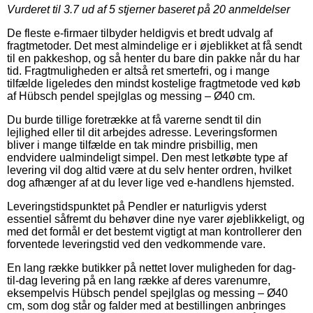
Vurderet til
3.7
ud af 5 stjerner baseret på
20
anmeldelser
De fleste e-firmaer tilbyder heldigvis et bredt udvalg af
fragtmetoder. Det mest almindelige er i øjeblikket at få sendt
til en pakkeshop, og så henter du bare din pakke når du har
tid. Fragtmuligheden er altså ret smertefri, og i mange
tilfælde ligeledes den mindst kostelige fragtmetode ved køb
af Hübsch pendel spejlglas og messing – Ø40 cm.
Du burde tillige foretrække at få varerne sendt til din
lejlighed eller til dit arbejdes adresse. Leveringsformen
bliver i mange tilfælde en tak mindre prisbillig, men
endvidere ualmindeligt simpel. Den mest letkøbte type af
levering vil dog altid være at du selv henter ordren, hvilket
dog afhænger af at du lever lige ved e-handlens hjemsted.
Leveringstidspunktet på Pendler er naturligvis yderst
essentiel såfremt du behøver dine nye varer øjeblikkeligt, og
med det formål er det bestemt vigtigt at man kontrollerer den
forventede leveringstid ved den vedkommende vare.
En lang række butikker på nettet lover muligheden for dag-
til-dag levering på en lang række af deres varenumre,
eksempelvis Hübsch pendel spejlglas og messing – Ø40
cm, som dog står og falder med at bestillingen anbringes