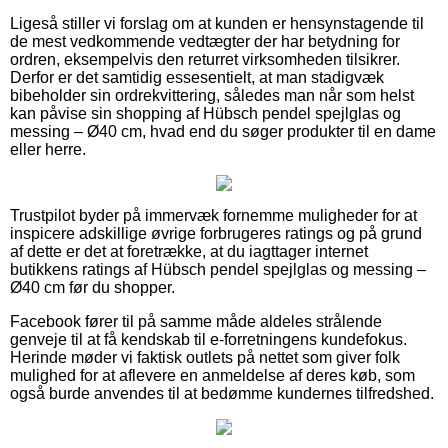
Ligeså stiller vi forslag om at kunden er hensynstagende til
de mest vedkommende vedtægter der har betydning for
ordren, eksempelvis den returret virksomheden tilsikrer.
Derfor er det samtidig essesentielt, at man stadigvæk
bibeholder sin ordrekvittering, således man når som helst
kan påvise sin shopping af Hübsch pendel spejlglas og
messing – Ø40 cm, hvad end du søger produkter til en dame
eller herre.
Trustpilot byder på immervæk fornemme muligheder for at
inspicere adskillige øvrige forbrugeres ratings og på grund
af dette er det at foretrække, at du iagttager internet
butikkens ratings af Hübsch pendel spejlglas og messing –
Ø40 cm før du shopper.
Facebook fører til på samme måde aldeles strålende
genveje til at få kendskab til e-forretningens kundefokus.
Herinde møder vi faktisk outlets på nettet som giver folk
mulighed for at aflevere en anmeldelse af deres køb, som
også burde anvendes til at bedømme kundernes tilfredshed.