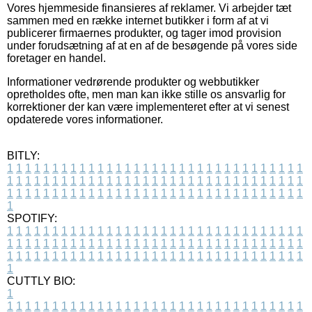
Vores hjemmeside finansieres af reklamer. Vi arbejder tæt
sammen med en række internet butikker i form af at vi
publicerer firmaernes produkter, og tager imod provision
under forudsætning af at en af de besøgende på vores side
foretager en handel.
Informationer vedrørende produkter og webbutikker
opretholdes ofte, men man kan ikke stille os ansvarlig for
korrektioner der kan være implementeret efter at vi senest
opdaterede vores informationer.
BITLY:
1
1
1
1
1
1
1
1
1
1
1
1
1
1
1
1
1
1
1
1
1
1
1
1
1
1
1
1
1
1
1
1
1
1
1
1
1
1
1
1
1
1
1
1
1
1
1
1
1
1
1
1
1
1
1
1
1
1
1
1
1
1
1
1
1
1
1
1
1
1
1
1
1
1
1
1
1
1
1
1
1
1
1
1
1
1
1
1
1
1
1
1
1
1
1
1
1
1
1
1
SPOTIFY:
1
1
1
1
1
1
1
1
1
1
1
1
1
1
1
1
1
1
1
1
1
1
1
1
1
1
1
1
1
1
1
1
1
1
1
1
1
1
1
1
1
1
1
1
1
1
1
1
1
1
1
1
1
1
1
1
1
1
1
1
1
1
1
1
1
1
1
1
1
1
1
1
1
1
1
1
1
1
1
1
1
1
1
1
1
1
1
1
1
1
1
1
1
1
1
1
1
1
1
1
CUTTLY BIO:
1
1
1
1
1
1
1
1
1
1
1
1
1
1
1
1
1
1
1
1
1
1
1
1
1
1
1
1
1
1
1
1
1
1