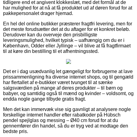
tidligere end et angivent klokkeslæt, med det formål at de
har mulighed for at nå at få produktet ud af døren forud for at
pakkepersonalet drager hjemad.
En hel del online butikker præsterer fragtfri levering, men for
det meste forudsætter det at du aftager for et konkret beløb.
Derudover kan du overveje den prisbilligste
leveringsmulighed, hvilket typisk – uafhængig om du er i
København, Odder eller Jyllinge – vil blive at få fragtfirmaet
til at køre din bestilling til et afhentningssted.
Det er i dag usædvanlig let gængeligt for forbrugerne at lave
prissammenligning fra diverse internet shops, og til gengæld
har flertallet af e-butikker været tvunget til at sænke
salgsværdien på mange af deres produkter – til børn og
babyer, og samtidig også til mænd og kvinder – voldsomt, og
endda nogle gange tilbyde gratis fragt.
Men det kan immervæk vise sig gavnligt at analysere nogle
forskellige internet handler efter rabatkoder på Hübsch
pendel spejlglas og messing – Ø40 cm forud for at du
gennemfører din handel, så du er tryg ved at modtage den
bedste pris.