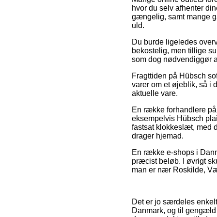
hvor du selv afhenter din
gængelig, samt mange ga
uld.
Du burde ligeledes overvej
bekostelig, men tillige s
som dog nødvendiggør at
Fragttiden på Hübsch sof
varer om et øjeblik, så i
aktuelle vare.
En række forhandlere på
eksempelvis Hübsch plaid
fastsat klokkeslæt, med de
drager hjemad.
En række e-shops i Danmar
præcist beløb. I øvrigt 
man er nær Roskilde, Værl
Det er jo særdeles enkelt 
Danmark, og til gengæld