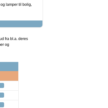
g lamper til bolig,
 fra bl.a. deres
mer og