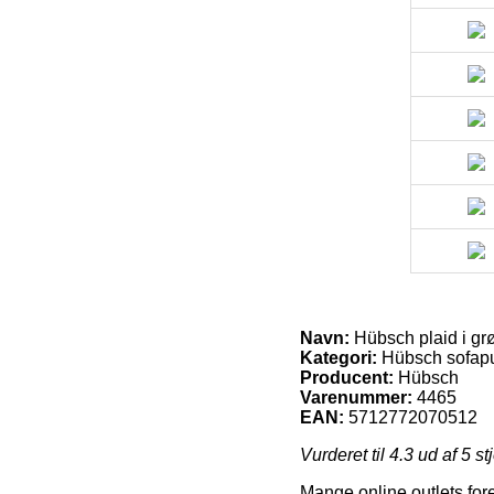
Navn:
Hübsch plaid i gr
Kategori:
Hübsch sofapu
Producent:
Hübsch
Varenummer:
4465
EAN:
5712772070512
Vurderet til
4.3
ud af 5 st
Mange online outlets fore