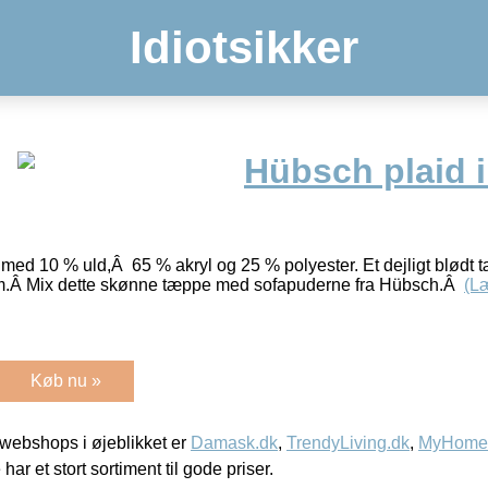
Idiotsikker
Hübsch plaid i
med 10 % uld,Â 65 % akryl og 25 % polyester. Et dejligt blødt tæ
cm.Â Mix dette skønne tæppe med sofapuderne fra Hübsch.Â
(L
Køb nu »
webshops i øjeblikket er
Damask.dk
,
TrendyLiving.dk
,
MyHomeM
 har et stort sortiment til gode priser.