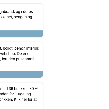
nbrand, og i deres
køkkenet, sengen og
boligtilbehør, interiør,
 webshop. De er e-
 foruden prisgaranti
ed 36 butikker. 80 %
nden for 1 uge, og
ikken. Klik her for at