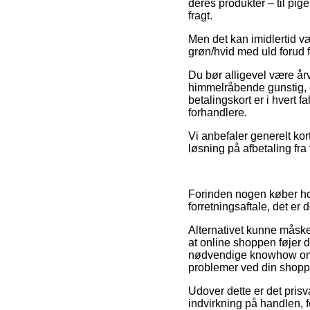
deres produkter – til pig
fragt.
Men det kan imidlertid væ
grøn/hvid med uld forud f
Du bør alligevel være år
himmelråbende gunstig, 
betalingskort er i hvert 
forhandlere.
Vi anbefaler generelt ko
løsning på afbetaling fra f
Forinden nogen køber hos
forretningsaftale, det er 
Alternativet kunne måske
at online shoppen føjer d
nødvendige knowhow om r
problemer ved din shopp
Udover dette er det pris
indvirkning på handlen, f