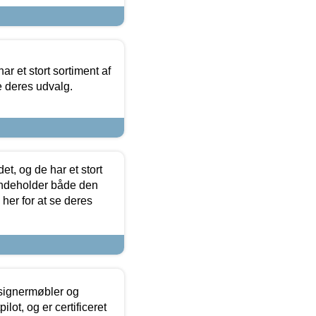
ar et stort sortiment af
e deres udvalg.
t, og de har et stort
 indeholder både den
 her for at se deres
esignermøbler og
lot, og er certificeret