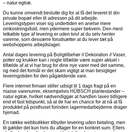
– natur egtræ.
Du kunne omvendt beslutte dig for at få det leveret til din
private bopæl eller til adressen på dit arbejde.
Leveringstypen viser sig undertiden en anelse mere
omkostningsfuld, men ydermere super bekvem. Den mest
letkøbte type af levering er uden tvivl at du selv henter
varerne, som desværre forudsætter at du lever tæt på
webshoppens arbejdslager.
Antal dages levering på Boligtilbehør // Dekoration // Vaser,
potter og krukker kan i nogle tilfælde være super aktuel i
tilfælde af at vi har brug for dine nye varer med det samme,
og med det formål er det skam vigtigt at man besigtiger
leveringstiden for den pågældende vare.
Flere internet firmaer stiller udsigt til 1 dags fragt på en
masse varenumre, eksempelvis HÜBSCH plantestander –
natur egtræ, hvilket nødvendiggør at handlen laves tidligere
end et fast tidspunkt, så at de har en chance for at nå at få
produktet på posthuset forinden lagermedarbejderne drager
hjemad.
En række webbutikker tilbyder levering uden betaling, men
tit gælder det kun hvis du aftager for en konkret sum. Ellers