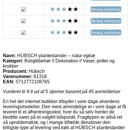
Besøg webshop
Besøg webshop
Besøg webshop
Navn:
HÜBSCH plantestander – natur egtræ
Kategori:
Boligtilbehør // Dekoration // Vaser, potter og
krukker
Producent:
Hübsch
Varenummer:
61318
EAN:
5712772108765
Vurderet til
4.9
ud af 5 stjerner baseret på
45
anmeldelser
En hel del internet butikker tilbyder i vore dage alverdens
leveringsmodeller. Den mest almindelige er i vore dage at få
leveret til et afhentningssted, hvor du så selv henter de
bestilte varer på et valgfrit tidspunkt. Fragttypen er altså ret
så uproblematisk, og i mange tilfælde derudover den
billigste type af levering ved køb af HÜBSCH plantestander