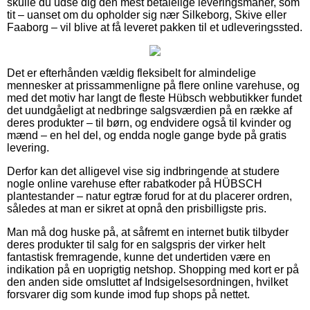
skulle du udse dig den mest betalelige leveringsmanér, som
tit – uanset om du opholder sig nær Silkeborg, Skive eller
Faaborg – vil blive at få leveret pakken til et udleveringssted.
Det er efterhånden vældig fleksibelt for almindelige
mennesker at prissammenligne på flere online varehuse, og
med det motiv har langt de fleste Hübsch webbutikker fundet
det uundgåeligt at nedbringe salgsværdien på en række af
deres produkter – til børn, og endvidere også til kvinder og
mænd – en hel del, og endda nogle gange byde på gratis
levering.
Derfor kan det alligevel vise sig indbringende at studere
nogle online varehuse efter rabatkoder på HÜBSCH
plantestander – natur egtræ forud for at du placerer ordren,
således at man er sikret at opnå den prisbilligste pris.
Man må dog huske på, at såfremt en internet butik tilbyder
deres produkter til salg for en salgspris der virker helt
fantastisk fremragende, kunne det undertiden være en
indikation på en uoprigtig netshop. Shopping med kort er på
den anden side omsluttet af Indsigelsesordningen, hvilket
forsvarer dig som kunde imod fup shops på nettet.