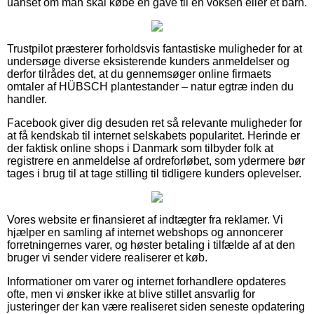
uanset om man skal købe en gave til en voksen eller et barn.
Trustpilot præsterer forholdsvis fantastiske muligheder for at
undersøge diverse eksisterende kunders anmeldelser og
derfor tilrådes det, at du gennemsøger online firmaets
omtaler af HÜBSCH plantestander – natur egtræ inden du
handler.
Facebook giver dig desuden ret så relevante muligheder for
at få kendskab til internet selskabets popularitet. Herinde er
der faktisk online shops i Danmark som tilbyder folk at
registrere en anmeldelse af ordreforløbet, som ydermere bør
tages i brug til at tage stilling til tidligere kunders oplevelser.
Vores website er finansieret af indtægter fra reklamer. Vi
hjælper en samling af internet webshops og annoncerer
forretningernes varer, og høster betaling i tilfælde af at den
bruger vi sender videre realiserer et køb.
Informationer om varer og internet forhandlere opdateres
ofte, men vi ønsker ikke at blive stillet ansvarlig for
justeringer der kan være realiseret siden seneste opdatering