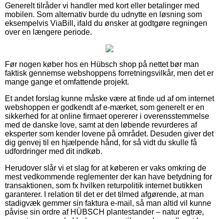
Generelt tilråder vi handler med kort eller betalinger med
mobilen. Som alternativ burde du udnytte en løsning som
eksempelvis ViaBill, ifald du ønsker at godtgøre regningen
over en længere periode.
Før nogen køber hos en Hübsch shop på nettet bør man
faktisk gennemse webshoppens forretningsvilkår, men det er
mange gange et omfattende projekt.
Et andet forslag kunne måske være at finde ud af om internet
webshoppen er godkendt af e-mærket, som generelt er en
sikkerhed for at online firmaet opererer i overensstemmelse
med de danske love, samt at den løbende revurderes af
eksperter som kender lovene på området. Desuden giver det
dig genvej til en hjælpende hånd, for så vidt du skulle få
udfordringer med dit indkøb.
Herudover slår vi et slag for at køberen er vaks omkring de
mest vedkommende reglementer der kan have betydning for
transaktionen, som fx hvilken returpolitik internet butikken
garanterer. I relation til det er det tilmed afgørende, at man
stadigvæk gemmer sin faktura e-mail, så man altid vil kunne
påvise sin ordre af HÜBSCH plantestander – natur egtræ,