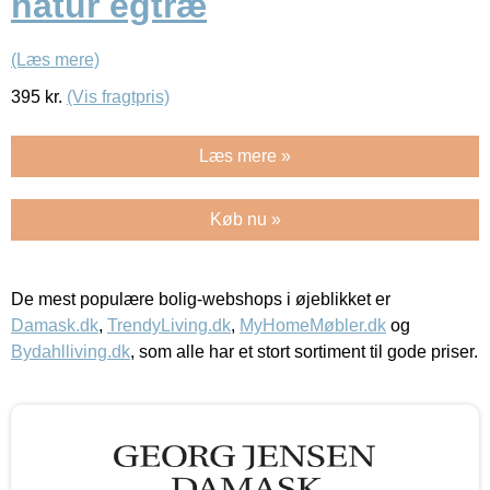
natur egtræ
(Læs mere)
395
kr.
(Vis fragtpris)
Læs mere »
Køb nu »
De mest populære bolig-webshops i øjeblikket er
Damask.dk
,
TrendyLiving.dk
,
MyHomeMøbler.dk
og
Bydahlliving.dk
, som alle har et stort sortiment til gode priser.