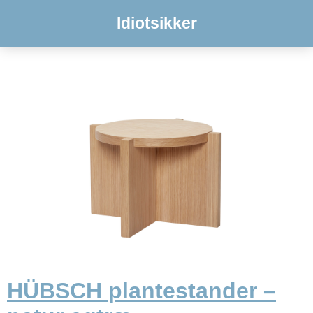
Idiotsikker
HÜBSCH plantestander –