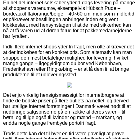
En hel del internet selskaber yder 1 dags levering på mange
af shoppens varenumre, eksempelvis Hübsch Pude –
bordeaux/lilla/orange/beige – 40×60 cm, men som imidlertid
er påkrævet at bestillingen anbringes inden et givent
klokkeslæt, med hensynstagen til at de med sikkerhed kan
nå at få varen ud af døren forud for at pakkemedarbejderne
har fyraften.
Indtil flere internet shops yder fri fragt, men ofte afkræver det
at der indkøbes for en konkret pris. Som alternativ kan man
snuppe den mest betalelige mulighed for levering, hvilket
mange gange – ligegyldigt om du bor ved København,
Frederikshavn eller Ringkøbing – er at få dem til at bringe
produkterne til et udleveringssted.
Det er jo virkelig hensigtsmæssigt for internetbrugere at
finde de bedste priser på flere outlets på nettet, og derved
har utallige internet forretninger i Danmark været nødt til at
nedbringe salgspriserne på en række af deres varer – til
børn, og tillige også til kvinder og mænd – markant, og
endda nogle gange frembyde portofri fragt.
Trods dette kan det til hver en tid være gavnligt at prøve