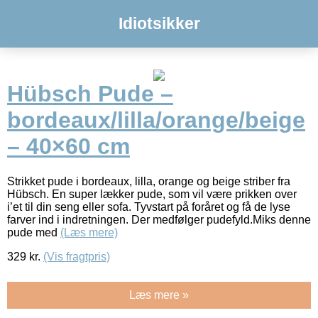
Idiotsikker
Hübsch Pude –
bordeaux/lilla/orange/beige
– 40×60 cm
Strikket pude i bordeaux, lilla, orange og beige striber fra
Hübsch. En super lækker pude, som vil være prikken over
i’et til din seng eller sofa. Tyvstart på foråret og få de lyse
farver ind i indretningen. Der medfølger pudefyld.Miks denne
pude med
(Læs mere)
329
kr.
(Vis fragtpris)
Læs mere »