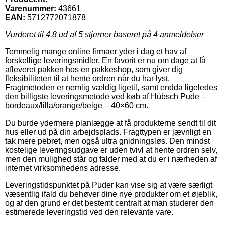
Varenummer:
43661
EAN:
5712772071878
Vurderet til
4.8
ud af 5 stjerner baseret på
4
anmeldelser
Temmelig mange online firmaer yder i dag et hav af
forskellige leveringsmidler. En favorit er nu om dage at få
afleveret pakken hos en pakkeshop, som giver dig
fleksibiliteten til at hente ordren når du har lyst.
Fragtmetoden er nemlig vældig ligetil, samt endda ligeledes
den billigste leveringsmetode ved køb af Hübsch Pude –
bordeaux/lilla/orange/beige – 40×60 cm.
Du burde ydermere planlægge at få produkterne sendt til dit
hus eller ud på din arbejdsplads. Fragttypen er jævnligt en
tak mere pebret, men også ultra gnidningsløs. Den mindst
kostelige leveringsudgave er uden tvivl at hente ordren selv,
men den mulighed står og falder med at du er i nærheden af
internet virksomhedens adresse.
Leveringstidspunktet på Puder kan vise sig at være særligt
væsentlig ifald du behøver dine nye produkter om et øjeblik,
og af den grund er det bestemt centralt at man studerer den
estimerede leveringstid ved den relevante vare.