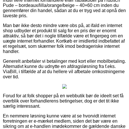
indtil flere internet forhandlere efter rabatkoder på Hübsch
Pude – bordeaux/lilla/orange/beige – 40×60 cm inden du
gennemfører din handel, sådan at du er tryg ved at opnå den
laveste pris.
Man bør ikke desto mindre være obs på, at ifald en internet
shop udbyder et produkt til salg for en pris der er enormt
attraktiv, så bør det i nogle tilfælde være et fingerpeg om en
uægte internet forhandler. Kortkøb er imidlertid indbefattet af
et regelsæt, som skærmer folk imod bedrageriske internet
handler.
Generelt anbefaler vi betalinger med kort eller mobilbetaling.
Alternativt kunne du udnytte en afdragsløsning fra f.eks.
ViaBill, i tilfælde af at du hellere vil afbetale omkostningerne
over tid.
Forud for at folk shopper på en webbutik bør de ideelt set få
overblik over forhandlerens betingelser, dog er det tit ikke
særlig interessant.
En nemmere løsning kunne være at se hvorvidt internet
forretningen er e-mærket medlem, siden det bør være en
sikring om at e-handlen imødekommer de gældende danske