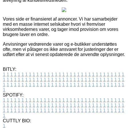
afvejning af kundetilfredsheden.
Vores side er finansieret af annoncer. Vi har samarbejder
med en masse internet selskaber hvori vi fremviser
virksomhedernes varer, og tager imod provision om vores
brugere laver en ordre.
Anvisninger vedrørende varer og e-butikker understøttes
ofte, men vi påtager os ikke ansvaret for justeringer der er
udført efter at vi senest opdaterede de anvendte oplysninger.
BITLY:
1
1
1
1
1
1
1
1
1
1
1
1
1
1
1
1
1
1
1
1
1
1
1
1
1
1
1
1
1
1
1
1
1
1
1
1
1
1
1
1
1
1
1
1
1
1
1
1
1
1
1
1
1
1
1
1
1
1
1
1
1
1
1
1
1
1
1
1
1
1
1
1
1
1
1
1
1
1
1
1
1
1
1
1
1
1
1
1
1
1
1
1
1
1
1
1
1
1
1
1
SPOTIFY:
1
1
1
1
1
1
1
1
1
1
1
1
1
1
1
1
1
1
1
1
1
1
1
1
1
1
1
1
1
1
1
1
1
1
1
1
1
1
1
1
1
1
1
1
1
1
1
1
1
1
1
1
1
1
1
1
1
1
1
1
1
1
1
1
1
1
1
1
1
1
1
1
1
1
1
1
1
1
1
1
1
1
1
1
1
1
1
1
1
1
1
1
1
1
1
1
1
1
1
1
CUTTLY BIO:
1