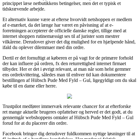
princippet læse netbutikkens betingelser, men det er typisk et
tidskrævende arbejde.
Et alternativ kunne være at efterse hvorvidt netshoppen er medlem
af e-mærket, da det længe har været en påvisning af at e-
forretningen accepterer de officielle danske regler, tillige med at
internet shoppen rutinemæssigt ses til af jurister som mestrer
vilkårene. Derudover giver det dig mulighed for en hjælpende hånd,
ifald du oplever dilemmaer med din ordre.
Dertil er det fornuftigt at køberen er på vagt for de primære forhold
der kan influere på ordren, fx den returrettighed internet firmaet
tilbyder. Her er det i øvrigt relevant, at man når som helst gemmer
ens ordrekvittering, således man til enhver tid kan dokumentere
bestillingen af Hübsch Pude Med Fyld – Gul, ligegyldigt om du skal
købe til en dame eller herre.
Trustpilot medfører immervæk relevante chancer for at efterforske
ret mange aktuelle brugeres opfattelser og herved er det godt, at du
gennemgår webshoppens omtaler af Hübsch Pude Med Fyld – Gul
forud for at du placerer din ordre.
Facebook bringer dig derudover fuldkommen nyttige løsninger til at