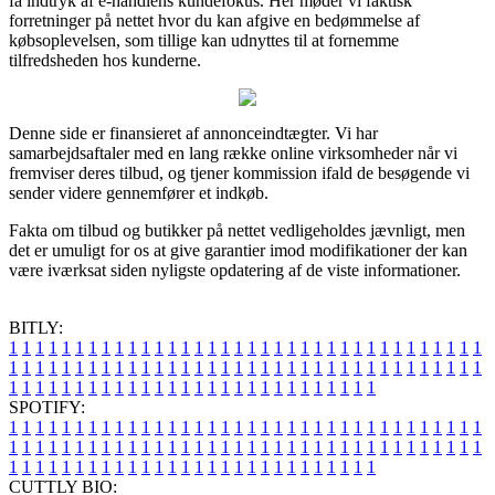
få indtryk af e-handlens kundefokus. Her møder vi faktisk
forretninger på nettet hvor du kan afgive en bedømmelse af
købsoplevelsen, som tillige kan udnyttes til at fornemme
tilfredsheden hos kunderne.
Denne side er finansieret af annonceindtægter. Vi har
samarbejdsaftaler med en lang række online virksomheder når vi
fremviser deres tilbud, og tjener kommission ifald de besøgende vi
sender videre gennemfører et indkøb.
Fakta om tilbud og butikker på nettet vedligeholdes jævnligt, men
det er umuligt for os at give garantier imod modifikationer der kan
være iværksat siden nyligste opdatering af de viste informationer.
BITLY:
1
1
1
1
1
1
1
1
1
1
1
1
1
1
1
1
1
1
1
1
1
1
1
1
1
1
1
1
1
1
1
1
1
1
1
1
1
1
1
1
1
1
1
1
1
1
1
1
1
1
1
1
1
1
1
1
1
1
1
1
1
1
1
1
1
1
1
1
1
1
1
1
1
1
1
1
1
1
1
1
1
1
1
1
1
1
1
1
1
1
1
1
1
1
1
1
1
1
1
1
SPOTIFY:
1
1
1
1
1
1
1
1
1
1
1
1
1
1
1
1
1
1
1
1
1
1
1
1
1
1
1
1
1
1
1
1
1
1
1
1
1
1
1
1
1
1
1
1
1
1
1
1
1
1
1
1
1
1
1
1
1
1
1
1
1
1
1
1
1
1
1
1
1
1
1
1
1
1
1
1
1
1
1
1
1
1
1
1
1
1
1
1
1
1
1
1
1
1
1
1
1
1
1
1
CUTTLY BIO: