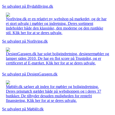
Se udvalget på Bydahlliving.dk
Norliving.dk er en relativt ny webshop på markedet, og de har
et stort udvalg i møbler og indretning. Deres sortiment
indeholder både den klassiske, den moderne og den rustikke
stil. Klik her for at se deres udvalg.
Se udvalget på Norliving.dk
DesignGaragen.dk har solgt boligindretning, designermøbler og
lamper siden 2010. De har en flot score på Trustpilot, og er
certificeret af E-mærket. Klik her for at se deres udvalg.
Se udvalget på DesignGaragen.dk
Møblér.dk sælger alt inden for møbler og boligindretning.
Deres prismatch gælder både på webshoppen og i deres 37
butikker. De tilbyder desuden muligheden for rentefri
finansiering. Klik her for at se deres udvalg.
Se udvalget på Møblér.dk