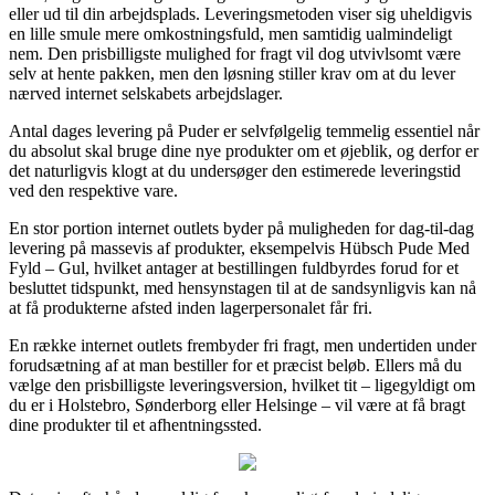
eller ud til din arbejdsplads. Leveringsmetoden viser sig uheldigvis
en lille smule mere omkostningsfuld, men samtidig ualmindeligt
nem. Den prisbilligste mulighed for fragt vil dog utvivlsomt være
selv at hente pakken, men den løsning stiller krav om at du lever
nærved internet selskabets arbejdslager.
Antal dages levering på Puder er selvfølgelig temmelig essentiel når
du absolut skal bruge dine nye produkter om et øjeblik, og derfor er
det naturligvis klogt at du undersøger den estimerede leveringstid
ved den respektive vare.
En stor portion internet outlets byder på muligheden for dag-til-dag
levering på massevis af produkter, eksempelvis Hübsch Pude Med
Fyld – Gul, hvilket antager at bestillingen fuldbyrdes forud for et
besluttet tidspunkt, med hensynstagen til at de sandsynligvis kan nå
at få produkterne afsted inden lagerpersonalet får fri.
En række internet outlets frembyder fri fragt, men undertiden under
forudsætning af at man bestiller for et præcist beløb. Ellers må du
vælge den prisbilligste leveringsversion, hvilket tit – ligegyldigt om
du er i Holstebro, Sønderborg eller Helsinge – vil være at få bragt
dine produkter til et afhentningssted.