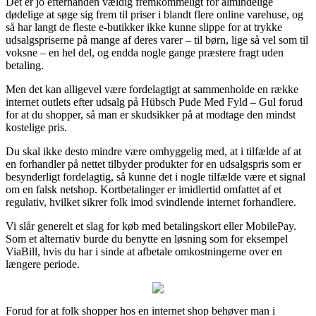
Det er jo efterhånden vældig fremkommeligt for almindelige
dødelige at søge sig frem til priser i blandt flere online varehuse, og
så har langt de fleste e-butikker ikke kunne slippe for at trykke
udsalgspriserne på mange af deres varer – til børn, lige så vel som til
voksne – en hel del, og endda nogle gange præstere fragt uden
betaling.
Men det kan alligevel være fordelagtigt at sammenholde en række
internet outlets efter udsalg på Hübsch Pude Med Fyld – Gul forud
for at du shopper, så man er skudsikker på at modtage den mindst
kostelige pris.
Du skal ikke desto mindre være omhyggelig med, at i tilfælde af at
en forhandler på nettet tilbyder produkter for en udsalgspris som er
besynderligt fordelagtig, så kunne det i nogle tilfælde være et signal
om en falsk netshop. Kortbetalinger er imidlertid omfattet af et
regulativ, hvilket sikrer folk imod svindlende internet forhandlere.
Vi slår generelt et slag for køb med betalingskort eller MobilePay.
Som et alternativ burde du benytte en løsning som for eksempel
ViaBill, hvis du har i sinde at afbetale omkostningerne over en
længere periode.
Forud for at folk shopper hos en internet shop behøver man i