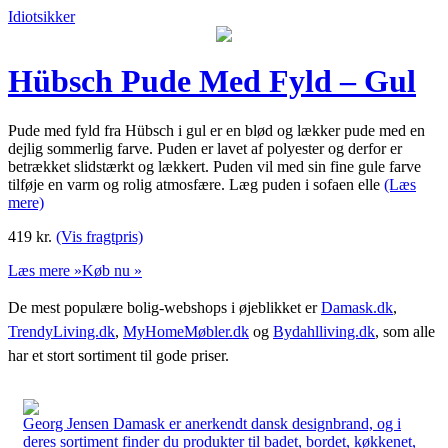
Idiotsikker
Hübsch Pude Med Fyld – Gul
Pude med fyld fra Hübsch i gul er en blød og lækker pude med en
dejlig sommerlig farve. Puden er lavet af polyester og derfor er
betrækket slidstærkt og lækkert. Puden vil med sin fine gule farve
tilføje en varm og rolig atmosfære. Læg puden i sofaen elle
(Læs
mere)
419
kr.
(Vis fragtpris)
Læs mere »
Køb nu »
De mest populære bolig-webshops i øjeblikket er
Damask.dk
,
TrendyLiving.dk
,
MyHomeMøbler.dk
og
Bydahlliving.dk
, som alle
har et stort sortiment til gode priser.
Georg Jensen Damask er anerkendt dansk designbrand, og i
deres sortiment finder du produkter til badet, bordet, køkkenet,