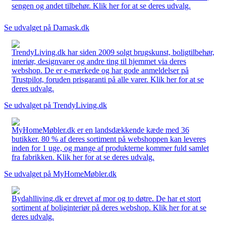
sengen og andet tilbehør. Klik her for at se deres udvalg.
Se udvalget på Damask.dk
TrendyLiving.dk har siden 2009 solgt brugskunst, boligtilbehør,
interiør, designvarer og andre ting til hjemmet via deres
webshop. De er e-mærkede og har gode anmeldelser på
Trustpilot, foruden prisgaranti på alle varer. Klik her for at se
deres udvalg.
Se udvalget på TrendyLiving.dk
MyHomeMøbler.dk er en landsdækkende kæde med 36
butikker. 80 % af deres sortiment på webshoppen kan leveres
inden for 1 uge, og mange af produkterne kommer fuld samlet
fra fabrikken. Klik her for at se deres udvalg.
Se udvalget på MyHomeMøbler.dk
Bydahlliving.dk er drevet af mor og to døtre. De har et stort
sortiment af boliginteriør på deres webshop. Klik her for at se
deres udvalg.