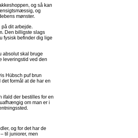
 pakkeshoppen, og så kan
 hensigtsmæssig, og
ldebens mønster.
 på dit arbejde.
. Den billigste slags
fysisk befinder dig lige
u absolut skal bruge
e leveringstid ved den
lvis Hübsch puf brun
 det formål at de har en
ifald der bestilles for en
– uafhængig om man er i
entningssted.
dler, og for det har de
 til juniorer, men