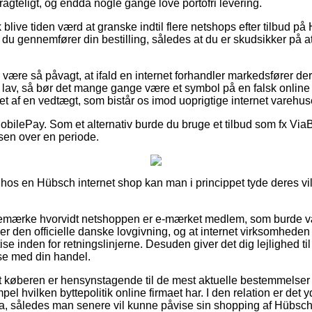
tragteligt, og endda nogle gange love portofri levering.
live tiden værd at granske indtil flere netshops efter tilbud på
du gennemfører din bestilling, således at du er skudsikker på 
ære så påvagt, at ifald en internet forhandler markedsfører dere
g lav, så bør det mange gange være et symbol på en falsk online
et af en vedtægt, som bistår os imod uoprigtige internet varehus
MobilePay. Som et alternativ burde du bruge et tilbud som fx ViaBill
isen over en periode.
hos en Hübsch internet shop kan man i princippet tyde deres vil
t bemærke hvorvidt netshoppen er e-mærket medlem, som burde v
er den officielle danske lovgivning, og at internet virksomheden 
se inden for retningslinjerne. Desuden giver det dig lejlighed til 
lse med din handel.
at køberen er hensynstagende til de mest aktuelle bestemmelser
pel hvilken byttepolitik online firmaet har. I den relation er det
ra, således man senere vil kunne påvise sin shopping af Hübsch