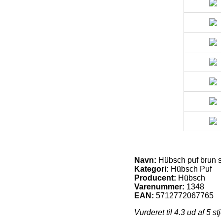
Navn:
Hübsch puf brun 
Kategori:
Hübsch Puf
Producent:
Hübsch
Varenummer:
1348
EAN:
5712772067765
Vurderet til
4.3
ud af 5 st