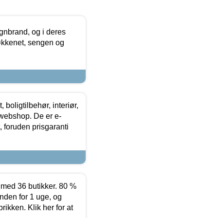
nbrand, og i deres
køkkenet, sengen og
boligtilbehør, interiør,
 webshop. De er e-
 foruden prisgaranti
ed 36 butikker. 80 %
nden for 1 uge, og
ikken. Klik her for at