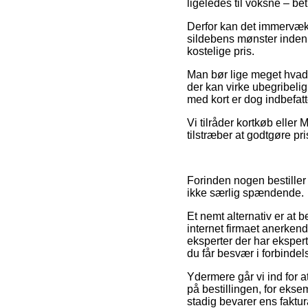
ligeledes til voksne – be
Derfor kan det immervæk b
sildebens mønster inden 
kostelige pris.
Man bør lige meget hvad v
der kan virke ubegribeli
med kort er dog indbefatt
Vi tilråder kortkøb eller 
tilstræber at godtgøre pr
Forinden nogen bestiller 
ikke særlig spændende.
Et nemt alternativ er a
internet firmaet anerkend
eksperter der har eksperti
du får besvær i forbinde
Ydermere går vi ind for 
på bestillingen, for eksem
stadig bevarer ens faktu