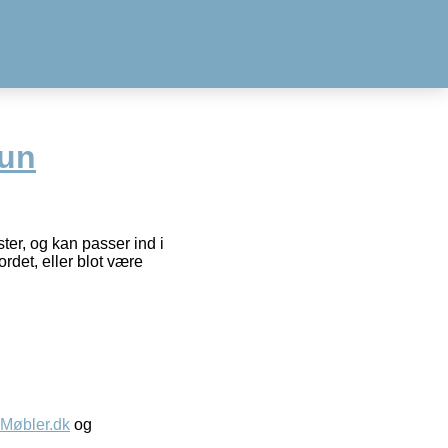
run
ter, og kan passer ind i
det, eller blot være
øbler.dk
og