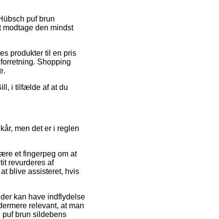
 Hübsch puf brun
at modtage den mindst
s produkter til en pris
 forretning. Shopping
e.
, i tilfælde af at du
kår, men det er i reglen
ære et fingerpeg om at
tit revurderes af
at blive assisteret, hvis
 der kan have indflydelse
 ydermere relevant, at man
 puf brun sildebens