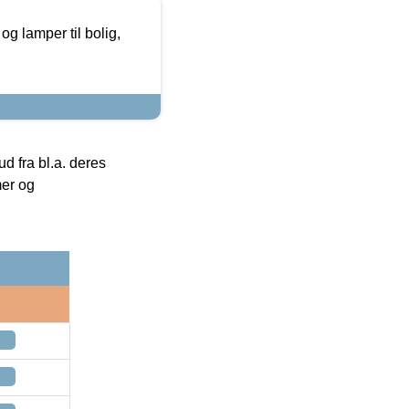
g lamper til bolig,
 fra bl.a. deres
mer og