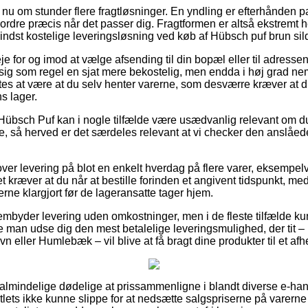
nu om stunder flere fragtløsninger. En yndling er efterhånden
n ordre præcis når det passer dig. Fragtformen er altså ekstremt
dst kostelige leveringsløsning ved køb af Hübsch puf brun si
 for og imod at vælge afsending til din bopæl eller til adressen
ig som regel en sjat mere bekostelig, men endda i høj grad nem
es at være at du selv henter varerne, som desværre kræver at du 
s lager.
Hübsch Puf kan i nogle tilfælde være usædvanlig relevant om d
 så herved er det særdeles relevant at vi checker den anslåed
lover levering på blot en enkelt hverdag på flere varer, eksempe
t kræver at du når at bestille forinden et angivent tidspunkt, med
erne klargjort før de lageransatte tager hjem.
embyder levering uden omkostninger, men i de fleste tilfælde kun 
lle man udse dig den mest betalelige leveringsmulighed, der tit 
eller Humlebæk – vil blive at få bragt dine produkter til et afh
for almindelige dødelige at prissammenligne i blandt diverse e-han
tlets ikke kunne slippe for at nedsætte salgspriserne på varerne –