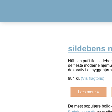
sildebens 
Hübsch puf i flot sildeb
de fleste moderne hjemSu
dekorativ i et hyggehjørn
984
kr.
(Vis fragtpris)
Læs mere »
De mest populære bolig-