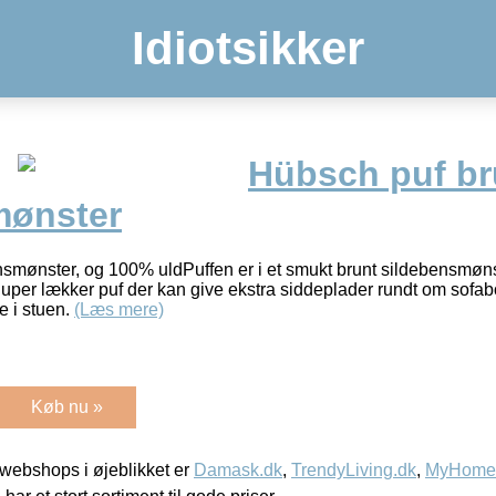
Idiotsikker
Hübsch puf b
mønster
ensmønster, og 100% uldPuffen er i et smukt brunt sildebensmøns
per lækker puf der kan give ekstra siddeplader rundt om sofabor
e i stuen.
(Læs mere)
Køb nu »
webshops i øjeblikket er
Damask.dk
,
TrendyLiving.dk
,
MyHomeM