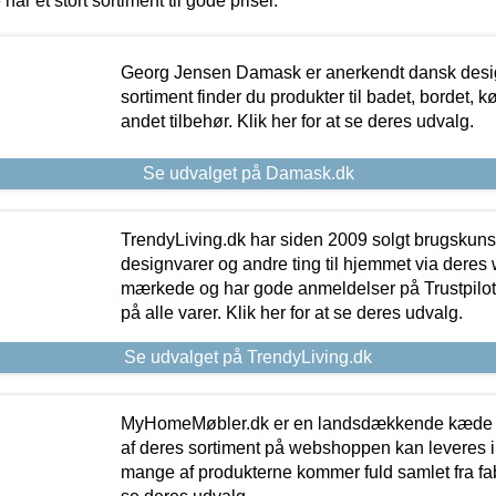
 har et stort sortiment til gode priser.
Georg Jensen Damask er anerkendt dansk desig
sortiment finder du produkter til badet, bordet, 
andet tilbehør. Klik her for at se deres udvalg.
Se udvalget på Damask.dk
TrendyLiving.dk har siden 2009 solgt brugskunst, 
designvarer og andre ting til hjemmet via deres
mærkede og har gode anmeldelser på Trustpilot,
på alle varer. Klik her for at se deres udvalg.
Se udvalget på TrendyLiving.dk
MyHomeMøbler.dk er en landsdækkende kæde m
af deres sortiment på webshoppen kan leveres i
mange af produkterne kommer fuld samlet fra fabr