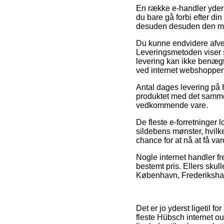
En række e-handler yder 
du bare gå forbi efter di
desuden desuden den min
Du kunne endvidere afveje
Leveringsmetoden viser s
levering kan ikke benægt
ved internet webshoppen
Antal dages levering på 
produktet med det samme,
vedkommende vare.
De fleste e-forretninger 
sildebens mønster, hvilke
chance for at nå at få var
Nogle internet handler fr
bestemt pris. Ellers sku
København, Frederikshavn 
Det er jo yderst ligetil 
fleste Hübsch internet ou