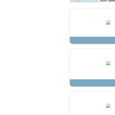
Bydahlliving.dk
, som alle