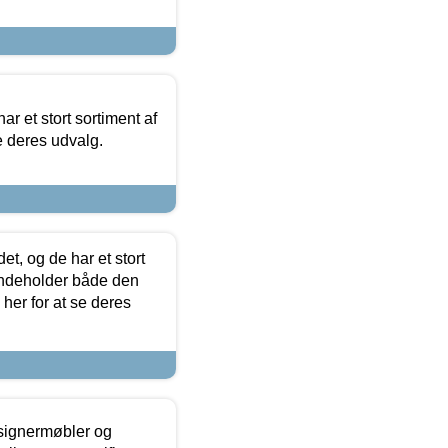
ar et stort sortiment af
e deres udvalg.
t, og de har et stort
 indeholder både den
 her for at se deres
esignermøbler og