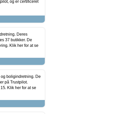
lot, og er certificeret
ndretning. Deres
s 37 butikker. De
ing. Klik her for at se
 og boligindretning. De
r på Trustpilot.
5. Klik her for at se