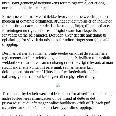
utvivlsomt gennemgå netbutikkens forretningsaftale, det er dog
normalt et omfattende arbejde.
Et nemmere alternativ er at tjekke hvorvidt online webshoppen er
medlem af e-mærke ordningen, grundet at det typisk er en indikator
for at e-firmaet accepterer de danske retningslinjer, tillige med at e-
forretningen nu og da efterses af fagfolk som har ekspertise inden
for vedtægterne på området. Desuden giver det dig anledning til
opbakning, for så vidt du udsættes for udfordringer som følge af din
shopping.
Dertil anbefaler vi at man er omhyggelig omkring de elementære
reglementer der har indvirkning på handlen, fx hvilken returpolitik
webbutikken har. I den sammenhæng er det i øvrigt relevant, at man
stadig sikrer ens kvittering på e-mail, så man senere kan
dokumentere sin ordre af Hübsch puf m. læderhank uld blå,
uafhængig om man skal købe gave til en pige eller dreng.
Trustpilot tilbyder helt værdifulde chancer for at verificere ret mange
andre forbrugeres anmeldelser og på grund af dette er det
prisværdigt, at du eftersøger online butikkens kritik af Hübsch puf
m. læderhank uld blå inden du færdiggør din shopping.