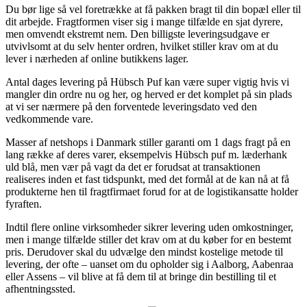
Du bør lige så vel foretrække at få pakken bragt til din bopæl eller til
dit arbejde. Fragtformen viser sig i mange tilfælde en sjat dyrere,
men omvendt ekstremt nem. Den billigste leveringsudgave er
utvivlsomt at du selv henter ordren, hvilket stiller krav om at du
lever i nærheden af online butikkens lager.
Antal dages levering på Hübsch Puf kan være super vigtig hvis vi
mangler din ordre nu og her, og herved er det komplet på sin plads
at vi ser nærmere på den forventede leveringsdato ved den
vedkommende vare.
Masser af netshops i Danmark stiller garanti om 1 dags fragt på en
lang række af deres varer, eksempelvis Hübsch puf m. læderhank
uld blå, men vær på vagt da det er forudsat at transaktionen
realiseres inden et fast tidspunkt, med det formål at de kan nå at få
produkterne hen til fragtfirmaet forud for at de logistikansatte holder
fyraften.
Indtil flere online virksomheder sikrer levering uden omkostninger,
men i mange tilfælde stiller det krav om at du køber for en bestemt
pris. Derudover skal du udvælge den mindst kostelige metode til
levering, der ofte – uanset om du opholder sig i Aalborg, Aabenraa
eller Assens – vil blive at få dem til at bringe din bestilling til et
afhentningssted.