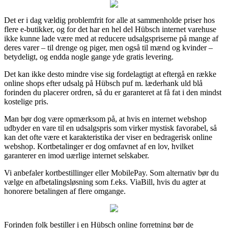
Det er i dag vældig problemfrit for alle at sammenholde priser hos
flere e-butikker, og for det har en hel del Hübsch internet varehuse
ikke kunne lade være med at reducere udsalgspriserne på mange af
deres varer – til drenge og piger, men også til mænd og kvinder –
betydeligt, og endda nogle gange yde gratis levering.
Det kan ikke desto mindre vise sig fordelagtigt at eftergå en række
online shops efter udsalg på Hübsch puf m. læderhank uld blå
forinden du placerer ordren, så du er garanteret at få fat i den mindst
kostelige pris.
Man bør dog være opmærksom på, at hvis en internet webshop
udbyder en vare til en udsalgspris som virker mystisk favorabel, så
kan det ofte være et karakteristika der viser en bedragerisk online
webshop. Kortbetalinger er dog omfavnet af en lov, hvilket
garanterer en imod uærlige internet selskaber.
Vi anbefaler kortbestillinger eller MobilePay. Som alternativ bør du
vælge en afbetalingsløsning som f.eks. ViaBill, hvis du agter at
honorere betalingen af flere omgange.
Forinden folk bestiller i en Hübsch online forretning bør de