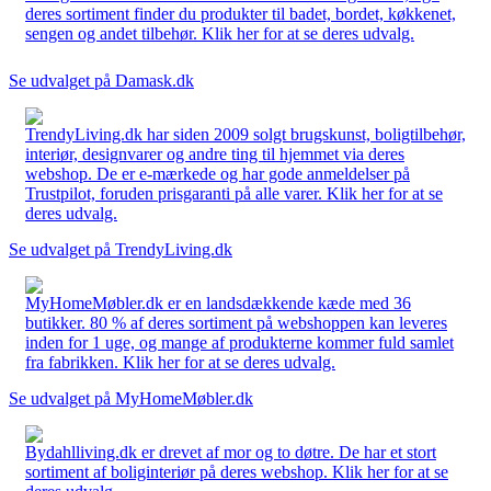
deres sortiment finder du produkter til badet, bordet, køkkenet,
sengen og andet tilbehør. Klik her for at se deres udvalg.
Se udvalget på Damask.dk
TrendyLiving.dk har siden 2009 solgt brugskunst, boligtilbehør,
interiør, designvarer og andre ting til hjemmet via deres
webshop. De er e-mærkede og har gode anmeldelser på
Trustpilot, foruden prisgaranti på alle varer. Klik her for at se
deres udvalg.
Se udvalget på TrendyLiving.dk
MyHomeMøbler.dk er en landsdækkende kæde med 36
butikker. 80 % af deres sortiment på webshoppen kan leveres
inden for 1 uge, og mange af produkterne kommer fuld samlet
fra fabrikken. Klik her for at se deres udvalg.
Se udvalget på MyHomeMøbler.dk
Bydahlliving.dk er drevet af mor og to døtre. De har et stort
sortiment af boliginteriør på deres webshop. Klik her for at se