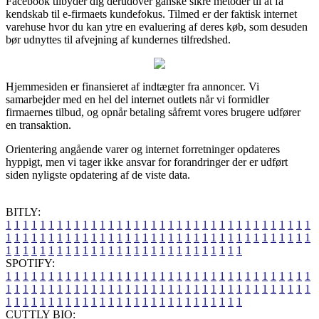
Facebook tilbyder dig derudover ganske sikre metoder til at få
kendskab til e-firmaets kundefokus. Tilmed er der faktisk internet
varehuse hvor du kan ytre en evaluering af deres køb, som desuden
bør udnyttes til afvejning af kundernes tilfredshed.
Hjemmesiden er finansieret af indtægter fra annoncer. Vi
samarbejder med en hel del internet outlets når vi formidler
firmaernes tilbud, og opnår betaling såfremt vores brugere udfører
en transaktion.
Orientering angående varer og internet forretninger opdateres
hyppigt, men vi tager ikke ansvar for forandringer der er udført
siden nyligste opdatering af de viste data.
BITLY:
1
1
1
1
1
1
1
1
1
1
1
1
1
1
1
1
1
1
1
1
1
1
1
1
1
1
1
1
1
1
1
1
1
1
1
1
1
1
1
1
1
1
1
1
1
1
1
1
1
1
1
1
1
1
1
1
1
1
1
1
1
1
1
1
1
1
1
1
1
1
1
1
1
1
1
1
1
1
1
1
1
1
1
1
1
1
1
1
1
1
1
1
1
1
1
1
1
1
1
1
SPOTIFY:
1
1
1
1
1
1
1
1
1
1
1
1
1
1
1
1
1
1
1
1
1
1
1
1
1
1
1
1
1
1
1
1
1
1
1
1
1
1
1
1
1
1
1
1
1
1
1
1
1
1
1
1
1
1
1
1
1
1
1
1
1
1
1
1
1
1
1
1
1
1
1
1
1
1
1
1
1
1
1
1
1
1
1
1
1
1
1
1
1
1
1
1
1
1
1
1
1
1
1
1
CUTTLY BIO: