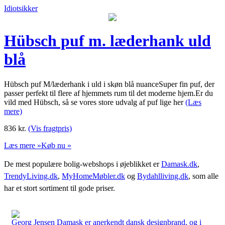
Idiotsikker
Hübsch puf m. læderhank uld
blå
Hübsch puf M/læderhank i uld i skøn blå nuanceSuper fin puf, der
passer perfekt til flere af hjemmets rum til det moderne hjem.Er du
vild med Hübsch, så se vores store udvalg af puf lige her
(Læs
mere)
836
kr.
(Vis fragtpris)
Læs mere »
Køb nu »
De mest populære bolig-webshops i øjeblikket er
Damask.dk
,
TrendyLiving.dk
,
MyHomeMøbler.dk
og
Bydahlliving.dk
, som alle
har et stort sortiment til gode priser.
Georg Jensen Damask er anerkendt dansk designbrand, og i