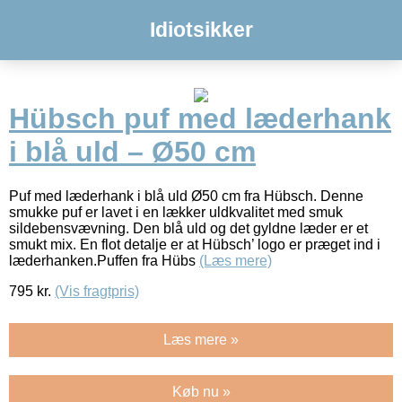
Idiotsikker
Hübsch puf med læderhank
i blå uld – Ø50 cm
Puf med læderhank i blå uld Ø50 cm fra Hübsch. Denne
smukke puf er lavet i en lækker uldkvalitet med smuk
sildebensvævning. Den blå uld og det gyldne læder er et
smukt mix. En flot detalje er at Hübsch’ logo er præget ind i
læderhanken.Puffen fra Hübs
(Læs mere)
795
kr.
(Vis fragtpris)
Læs mere »
Køb nu »