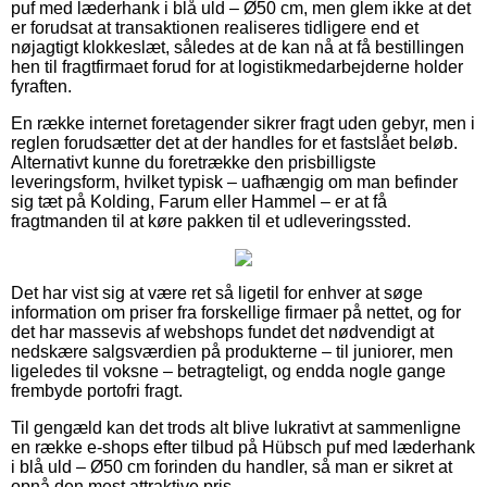
puf med læderhank i blå uld – Ø50 cm, men glem ikke at det
er forudsat at transaktionen realiseres tidligere end et
nøjagtigt klokkeslæt, således at de kan nå at få bestillingen
hen til fragtfirmaet forud for at logistikmedarbejderne holder
fyraften.
En række internet foretagender sikrer fragt uden gebyr, men i
reglen forudsætter det at der handles for et fastslået beløb.
Alternativt kunne du foretrække den prisbilligste
leveringsform, hvilket typisk – uafhængig om man befinder
sig tæt på Kolding, Farum eller Hammel – er at få
fragtmanden til at køre pakken til et udleveringssted.
Det har vist sig at være ret så ligetil for enhver at søge
information om priser fra forskellige firmaer på nettet, og for
det har massevis af webshops fundet det nødvendigt at
nedskære salgsværdien på produkterne – til juniorer, men
ligeledes til voksne – betragteligt, og endda nogle gange
frembyde portofri fragt.
Til gengæld kan det trods alt blive lukrativt at sammenligne
en række e-shops efter tilbud på Hübsch puf med læderhank
i blå uld – Ø50 cm forinden du handler, så man er sikret at
opnå den mest attraktive pris.