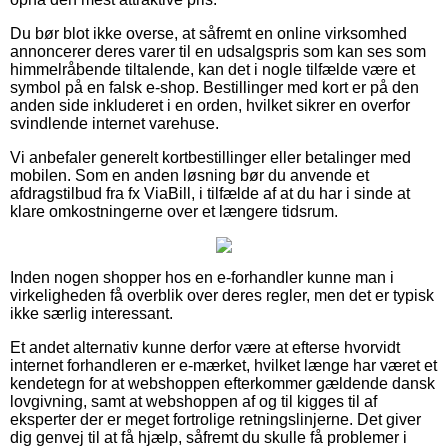
Du bør blot ikke overse, at såfremt en online virksomhed
annoncerer deres varer til en udsalgspris som kan ses som
himmelråbende tiltalende, kan det i nogle tilfælde være et
symbol på en falsk e-shop. Bestillinger med kort er på den
anden side inkluderet i en orden, hvilket sikrer en overfor
svindlende internet varehuse.
Vi anbefaler generelt kortbestillinger eller betalinger med
mobilen. Som en anden løsning bør du anvende et
afdragstilbud fra fx ViaBill, i tilfælde af at du har i sinde at
klare omkostningerne over et længere tidsrum.
Inden nogen shopper hos en e-forhandler kunne man i
virkeligheden få overblik over deres regler, men det er typisk
ikke særlig interessant.
Et andet alternativ kunne derfor være at efterse hvorvidt
internet forhandleren er e-mærket, hvilket længe har været et
kendetegn for at webshoppen efterkommer gældende dansk
lovgivning, samt at webshoppen af og til kigges til af
eksperter der er meget fortrolige retningslinjerne. Det giver
dig genvej til at få hjælp, såfremt du skulle få problemer i