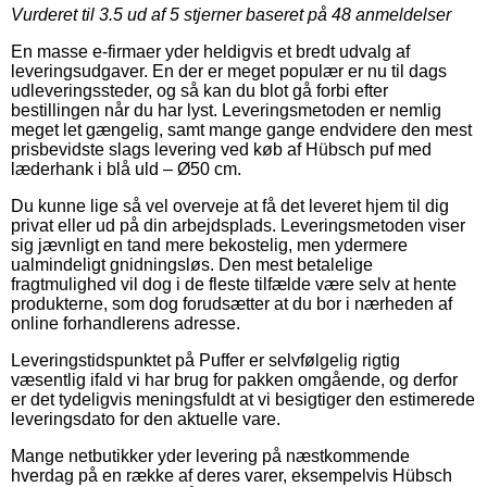
Vurderet til
3.5
ud af 5 stjerner baseret på
48
anmeldelser
En masse e-firmaer yder heldigvis et bredt udvalg af
leveringsudgaver. En der er meget populær er nu til dags
udleveringssteder, og så kan du blot gå forbi efter
bestillingen når du har lyst. Leveringsmetoden er nemlig
meget let gængelig, samt mange gange endvidere den mest
prisbevidste slags levering ved køb af Hübsch puf med
læderhank i blå uld – Ø50 cm.
Du kunne lige så vel overveje at få det leveret hjem til dig
privat eller ud på din arbejdsplads. Leveringsmetoden viser
sig jævnligt en tand mere bekostelig, men ydermere
ualmindeligt gnidningsløs. Den mest betalelige
fragtmulighed vil dog i de fleste tilfælde være selv at hente
produkterne, som dog forudsætter at du bor i nærheden af
online forhandlerens adresse.
Leveringstidspunktet på Puffer er selvfølgelig rigtig
væsentlig ifald vi har brug for pakken omgående, og derfor
er det tydeligvis meningsfuldt at vi besigtiger den estimerede
leveringsdato for den aktuelle vare.
Mange netbutikker yder levering på næstkommende
hverdag på en række af deres varer, eksempelvis Hübsch