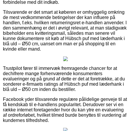
forbindelse med dit indkøb.
Tilsvarende er det smart at køberen er omhyggelig omkring
de mest vedkommende betingelser der kan influere på
handlen, f.eks. hvilken returneringsret e-handlen anvender. I
den sammenhæng er det i øvrigt relevant, at man stadigvæk
bibeholder ens kvitteringsmail, således man senere vil
kunne dokumentere sit køb af Hübsch puf med læderhank i
blå uld – Ø50 cm, uanset om man er på shopping til en
kvinde eller mand.
Trustpilot fører til immervæk fremragende chancer for at
dechifrere mange forhenværende konsumenters
evalueringer og på grund af dette er det at foretrække, at du
sonderer e-firmaets ratings af Hübsch puf med læderhank i
blå uld – Ø50 cm inden du bestiller.
Facebook yder tilsvarende regulære pålidelige genveje til at
få kendskab til e-handlens popularitet. Derudover ser vi en
række internet foretagender hvor du kan ytre en evaluering
af ordreforløbet, hvilket tilmed burde benyttes til vurdering af
kundernes tilfredshed.