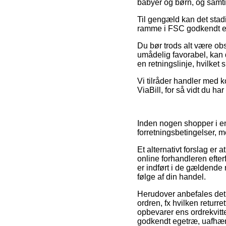
babyer og børn, og samti
Til gengæld kan det stad
ramme i FSC godkendt ege
Du bør trods alt være obs
umådelig favorabel, kan d
en retningslinje, hvilket
Vi tilråder handler med k
ViaBill, for så vidt du ha
Inden nogen shopper i en 
forretningsbetingelser, 
Et alternativt forslag er
online forhandleren efterf
er indført i de gældende r
følge af din handel.
Herudover anbefales det
ordren, fx hvilken returr
opbevarer ens ordrekvitt
godkendt egetræ, uafhæn