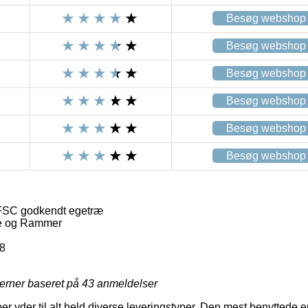
Besøg webshop
Besøg webshop
Besøg webshop
Besøg webshop
Besøg webshop
Besøg webshop
FSC godkendt egetræ
e og Rammer
8
jerner baseret på
43
anmeldelser
er yder til alt held diverse leveringstyper. Den mest benyttede er