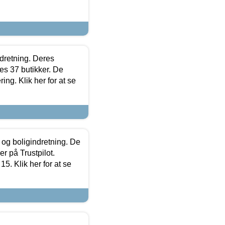
ndretning. Deres
s 37 butikker. De
ing. Klik her for at se
 og boligindretning. De
r på Trustpilot.
5. Klik her for at se