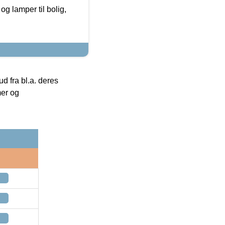
g lamper til bolig,
 fra bl.a. deres
mer og