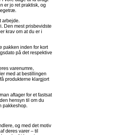
er jo ret praktisk, og
 egetræ.
t arbejde.
ri. Den mest prisbevidste
er krav om at du er i
e pakken inden for kort
ngsdato på det respektive
deres varenumre,
r med at bestillingen
få produkterne klargjort
an aftager for et fastsat
 uden hensyn til om du
 en pakkeshop.
andlere, og med det motiv
f deres varer – til