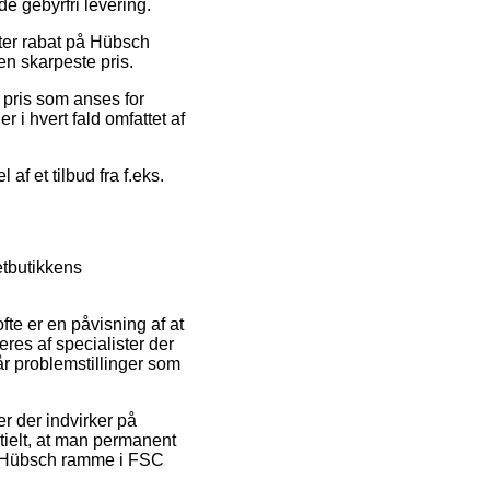
e gebyrfri levering.
ter rabat på Hübsch
en skarpeste pris.
n pris som anses for
 i hvert fald omfattet af
af et tilbud fra f.eks.
etbutikkens
fte er en påvisning af at
eres af specialister der
får problemstillinger som
 der indvirker på
ntielt, at man permanent
af Hübsch ramme i FSC