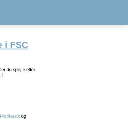
 i FSC
r du spejle eller
e)
øbler.dk
og