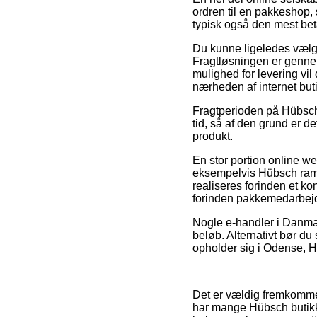
ordren til en pakkeshop, 
typisk også den mest bet
Du kunne ligeledes vælge a
Fragtløsningen er gennems
mulighed for levering vil 
nærheden af internet buti
Fragtperioden på Hübsch 
tid, så af den grund er d
produkt.
En stor portion online we
eksempelvis Hübsch ramm
realiseres forinden et ko
forinden pakkemedarbejde
Nogle e-handler i Danmark
beløb. Alternativt bør du
opholder sig i Odense, Ha
Det er vældig fremkommeli
har mange Hübsch butikker