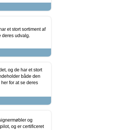
ar et stort sortiment af
e deres udvalg.
t, og de har et stort
 indeholder både den
 her for at se deres
esignermøbler og
lot, og er certificeret