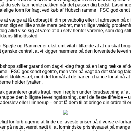
så du selv kan hente pakken når det passer dig bedst. Løsningen 
alelige form for fragt ved køb af Hübsch ramme i FSC godkendt
t vælge at få udbragt til din privatbolig eller til adressen på di
nitligt en lille smule mere pebret, men tillige vældig problemf
dog altid vise sig at være at du selv henter varerne, som dog still
kkens tilholdssted.
Spejle og Rammer er ekstremt vital i tilfælde af at du skal brug
et ganske centralt at vi kigger nærmere på den forventede leveri
bshops stiller garanti om dag-til-dag fragt på en lang række af 
e i FSC godkendt egetræ, men vær på vagt da det står og falde
nkret klokkeslæt, med det formål at de har en chance for at nå at 
rne holder fyraften.
 garanterer gratis fragt, men i reglen under forudsætning af at m
 snuppe den billigste leveringsløsning, der i de fleste tilfælde –
derslev eller Hinnerup – er at få dem til at bringe din ordre til
gt for forbrugerne at finde de laveste priser på diverse e-forh
 på nettet været nødt til at formindske prisniveauet på mange a