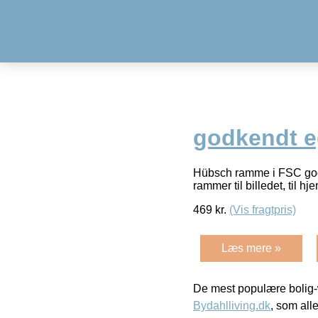
godkendt e
Hübsch ramme i FSC godk
rammer til billedet, til 
469
kr.
(Vis fragtpris)
Læs mere »
De mest populære bolig-
Bydahlliving.dk
, som alle