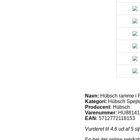
Navn:
Hübsch ramme i 
Kategori:
Hübsch Spejl
Producent:
Hübsch
Varenummer:
HU88141
EAN:
5712772118153
Vurderet til
4.6
ud af 5 st
En hel del online selskab