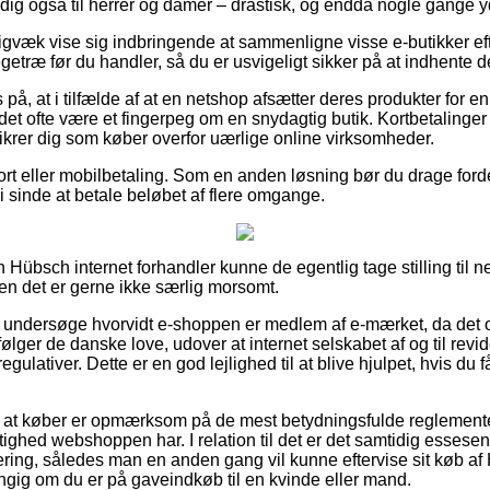
dig også til herrer og damer – drastisk, og endda nogle gange yd
igvæk vise sig indbringende at sammenligne visse e-butikker ef
træ før du handler, så du er usvigeligt sikker på at indhente d
 på, at i tilfælde af at en netshop afsætter deres produkter for e
et ofte være et fingerpeg om en snydagtig butik. Kortbetalinger er
 sikrer dig som køber overfor uærlige online virksomheder.
ort eller mobilbetaling. Som en anden løsning bør du drage fordel 
r i sinde at betale beløbet af flere omgange.
Hübsch internet forhandler kunne de egentlig tage stilling til n
men det er gerne ikke særlig morsomt.
 at undersøge hvorvidt e-shoppen er medlem af e-mærket, da det o
ølger de danske love, udover at internet selskabet af og til revid
egulativer. Dette er en god lejlighed til at blive hjulpet, hvis du 
 at køber er opmærksom på de mest betydningsfulde reglementer
ettighed webshoppen har. I relation til det er det samtidig essese
ering, således man en anden gang vil kunne eftervise sit køb 
gig om du er på gaveindkøb til en kvinde eller mand.