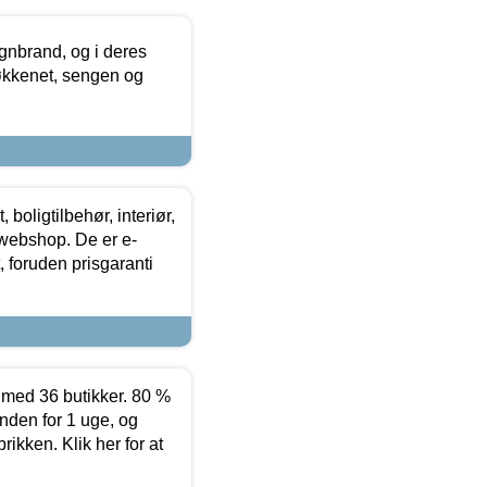
nbrand, og i deres
køkkenet, sengen og
boligtilbehør, interiør,
 webshop. De er e-
 foruden prisgaranti
ed 36 butikker. 80 %
nden for 1 uge, og
ikken. Klik her for at