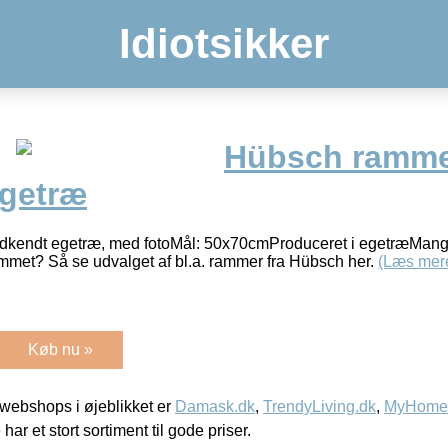
Idiotsikker
Hübsch ramme
getræ
endt egetræ, med fotoMål: 50x70cmProduceret i egetræMangle
hjemmet? Så se udvalget af bl.a. rammer fra Hübsch her.
(Læs mer
Køb nu »
webshops i øjeblikket er
Damask.dk
,
TrendyLiving.dk
,
MyHomeM
 har et stort sortiment til gode priser.