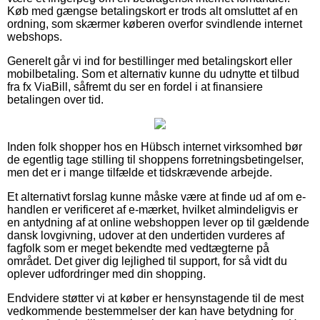
Køb med gængse betalingskort er trods alt omsluttet af en
ordning, som skærmer køberen overfor svindlende internet
webshops.
Generelt går vi ind for bestillinger med betalingskort eller
mobilbetaling. Som et alternativ kunne du udnytte et tilbud
fra fx ViaBill, såfremt du ser en fordel i at finansiere
betalingen over tid.
Inden folk shopper hos en Hübsch internet virksomhed bør
de egentlig tage stilling til shoppens forretningsbetingelser,
men det er i mange tilfælde et tidskrævende arbejde.
Et alternativt forslag kunne måske være at finde ud af om e-
handlen er verificeret af e-mærket, hvilket almindeligvis er
en antydning af at online webshoppen lever op til gældende
dansk lovgivning, udover at den undertiden vurderes af
fagfolk som er meget bekendte med vedtægterne på
området. Det giver dig lejlighed til support, for så vidt du
oplever udfordringer med din shopping.
Endvidere støtter vi at køber er hensynstagende til de mest
vedkommende bestemmelser der kan have betydning for