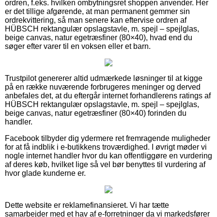
ordren, f.eks. hvilken ombytningsret shoppen anvender. Her
er det tillige afgørende, at man permanent gemmer sin
ordrekvittering, så man senere kan eftervise ordren af
HÜBSCH rektangulær opslagstavle, m. spejl – spejlglas,
beige canvas, natur egetræsfiner (80×40), hvad end du
søger efter varer til en voksen eller et barn.
Trustpilot genererer altid udmærkede løsninger til at kigge
på en række nuværende forbrugeres meninger og derved
anbefales det, at du eftergår internet forhandlerens ratings af
HÜBSCH rektangulær opslagstavle, m. spejl – spejlglas,
beige canvas, natur egetræsfiner (80×40) forinden du
handler.
Facebook tilbyder dig ydermere ret fremragende muligheder
for at få indblik i e-butikkens troværdighed. I øvrigt møder vi
nogle internet handler hvor du kan offentliggøre en vurdering
af deres køb, hvilket lige så vel bør benyttes til vurdering af
hvor glade kunderne er.
Dette website er reklamefinansieret. Vi har tætte
samarbejder med et hav af e-forretninger da vi markedsfører