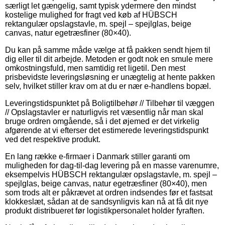
særligt let gængelig, samt typisk ydermere den mindst
kostelige mulighed for fragt ved køb af HÜBSCH
rektangulær opslagstavle, m. spejl – spejlglas, beige
canvas, natur egetræsfiner (80×40).
Du kan på samme måde vælge at få pakken sendt hjem til
dig eller til dit arbejde. Metoden er godt nok en smule mere
omkostningsfuld, men samtidig ret ligetil. Den mest
prisbevidste leveringsløsning er unægtelig at hente pakken
selv, hvilket stiller krav om at du er nær e-handlens bopæl.
Leveringstidspunktet på Boligtilbehør // Tilbehør til væggen
// Opslagstavler er naturligvis ret væsentlig når man skal
bruge ordren omgående, så i det øjemed er det virkelig
afgørende at vi efterser det estimerede leveringstidspunkt
ved det respektive produkt.
En lang række e-firmaer i Danmark stiller garanti om
muligheden for dag-til-dag levering på en masse varenumre,
eksempelvis HÜBSCH rektangulær opslagstavle, m. spejl –
spejlglas, beige canvas, natur egetræsfiner (80×40), men
som trods alt er påkrævet at ordren indsendes før et fastsat
klokkeslæt, sådan at de sandsynligvis kan nå at få dit nye
produkt distribueret før logistikpersonalet holder fyraften.