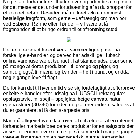
Nogle få e-forhandlere tilbyder levering uden betaling, men
for det meste er det under forudsætning af at du shopper for
et konkret beløb. Desuden må du foretrække den mest
betalelige fragtform, som gerne – uafhængig om man bor
ved Esbjerg, Rønne eller Tønder – vil være at få
fragtmanden til at bringe ordren til et afhentningssted.
Det er ultra smart for enhver at sammenligne priser på
forskellige e-handler, og derved har adskillige Hübsch
online varehuse været tvunget til at stampe udsalgspriserne
på mange af deres produkter – til drenge og piger, og
samtidig også til mænd og kvinder – helt i bund, og endda
nogle gange love fri fragt.
Derfor kan det til hver en tid vise sig fordelagtigt at efterprøve
enkelte e-handler efter udsalg på HÜBSCH rektangulær
opslagstavle, m. spejl – spejlglas, beige canvas, natur
egetræsfiner (80×40) forinden du placerer ordren, således at
du er garanteret at få den skarpeste pris.
Man må alligevel være klar over, at i tilfælde af at en internet
forhandler markedsfører deres produkter for en salgspris der
anses for enormt overkommelig, så kunne det mange gange
være et fingerpeg om en bedragerisk internet forhandler.