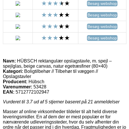
Besøg webshop
Besøg webshop
Besøg webshop
Besøg webshop
Navn:
HÜBSCH rektangulær opslagstavle, m. spejl –
spejlglas, beige canvas, natur egetræsfiner (80×40)
Kategori:
Boligtilbehør // Tilbehør til væggen //
Opslagstavler
Producent:
Hübsch
Varenummer:
53428
EAN:
5712772102947
Vurderet til
3.7
ud af 5 stjerner baseret på
21
anmeldelser
Masser af online virksomheder tildeler til alt held diverse
leveringsmidler. En af dem der er mest populær er for
nærværende udleveringssteder, hvor du selv afhenter din
ordre når det passer ind i din hverdag. Fragtmuligheden er jo