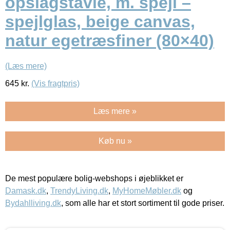
opslagstavle, m. spejl –
spejlglas, beige canvas,
natur egetræsfiner (80×40)
(Læs mere)
645
kr.
(Vis fragtpris)
Læs mere »
Køb nu »
De mest populære bolig-webshops i øjeblikket er
Damask.dk
,
TrendyLiving.dk
,
MyHomeMøbler.dk
og
Bydahlliving.dk
, som alle har et stort sortiment til gode priser.