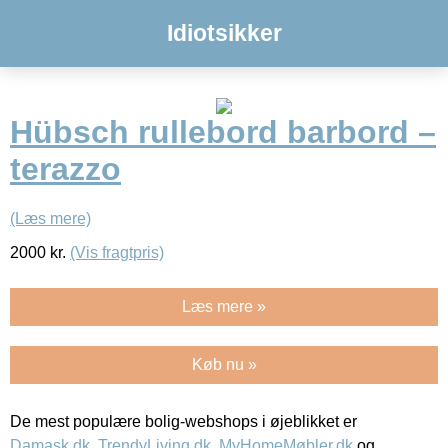
Idiotsikker
Hübsch rullebord barbord –
terazzo
(Læs mere)
2000
kr.
(Vis fragtpris)
Læs mere »
Køb nu »
De mest populære bolig-webshops i øjeblikket er
Damask.dk
,
TrendyLiving.dk
,
MyHomeMøbler.dk
og