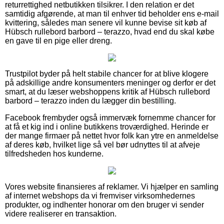
returrettighed netbutikken tilsikrer. I den relation er det
samtidig afgørende, at man til enhver tid beholder ens e-mail
kvittering, således man senere vil kunne bevise sit køb af
Hübsch rullebord barbord – terazzo, hvad end du skal købe
en gave til en pige eller dreng.
Trustpilot byder på helt stabile chancer for at blive klogere
på adskillige andre konsumenters meninger og derfor er det
smart, at du læser webshoppens kritik af Hübsch rullebord
barbord – terazzo inden du lægger din bestilling.
Facebook frembyder også immervæk fornemme chancer for
at få et kig ind i online butikkens troværdighed. Herinde er
der mange firmaer på nettet hvor folk kan ytre en anmeldelse
af deres køb, hvilket lige så vel bør udnyttes til at afveje
tilfredsheden hos kunderne.
Vores website finansieres af reklamer. Vi hjælper en samling
af internet webshops da vi fremviser virksomhedernes
produkter, og indhenter honorar om den bruger vi sender
videre realiserer en transaktion.