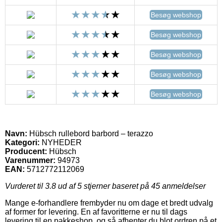
Besøg webshop
Besøg webshop
Besøg webshop
Besøg webshop
Besøg webshop
Navn:
Hübsch rullebord barbord – terazzo
Kategori:
NYHEDER
Producent:
Hübsch
Varenummer:
94973
EAN:
5712772112069
Vurderet til
3.8
ud af 5 stjerner baseret på
45
anmeldelser
Mange e-forhandlere frembyder nu om dage et bredt udvalg
af former for levering. En af favoritterne er nu til dags
levering til en pakkeshop, og så afhenter du blot ordren på et