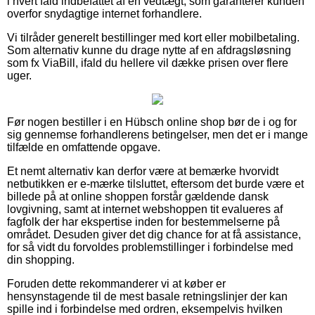
i hvert fald indbefattet af en vedtægt, som garanterer kunden
overfor snydagtige internet forhandlere.
Vi tilråder generelt bestillinger med kort eller mobilbetaling.
Som alternativ kunne du drage nytte af en afdragsløsning
som fx ViaBill, ifald du hellere vil dække prisen over flere
uger.
Før nogen bestiller i en Hübsch online shop bør de i og for
sig gennemse forhandlerens betingelser, men det er i mange
tilfælde en omfattende opgave.
Et nemt alternativ kan derfor være at bemærke hvorvidt
netbutikken er e-mærke tilsluttet, eftersom det burde være et
billede på at online shoppen forstår gældende dansk
lovgivning, samt at internet webshoppen tit evalueres af
fagfolk der har ekspertise inden for bestemmelserne på
området. Desuden giver det dig chance for at få assistance,
for så vidt du forvoldes problemstillinger i forbindelse med
din shopping.
Foruden dette rekommanderer vi at køber er
hensynstagende til de mest basale retningslinjer der kan
spille ind i forbindelse med ordren, eksempelvis hvilken