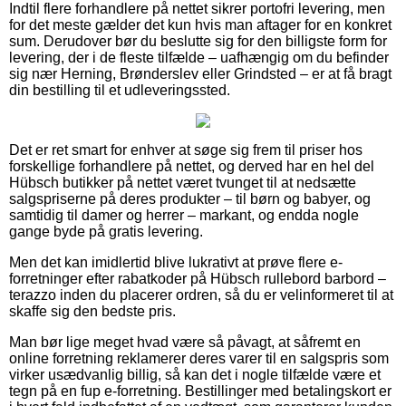
Indtil flere forhandlere på nettet sikrer portofri levering, men
for det meste gælder det kun hvis man aftager for en konkret
sum. Derudover bør du beslutte sig for den billigste form for
levering, der i de fleste tilfælde – uafhængig om du befinder
sig nær Herning, Brønderslev eller Grindsted – er at få bragt
din bestilling til et udleveringssted.
Det er ret smart for enhver at søge sig frem til priser hos
forskellige forhandlere på nettet, og derved har en hel del
Hübsch butikker på nettet været tvunget til at nedsætte
salgspriserne på deres produkter – til børn og babyer, og
samtidig til damer og herrer – markant, og endda nogle
gange byde på gratis levering.
Men det kan imidlertid blive lukrativt at prøve flere e-
forretninger efter rabatkoder på Hübsch rullebord barbord –
terazzo inden du placerer ordren, så du er velinformeret til at
skaffe sig den bedste pris.
Man bør lige meget hvad være så påvagt, at såfremt en
online forretning reklamerer deres varer til en salgspris som
virker usædvanlig billig, så kan det i nogle tilfælde være et
tegn på en fup e-forretning. Bestillinger med betalingskort er