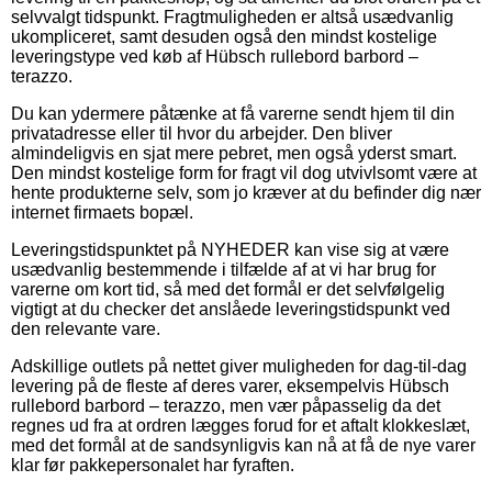
selvvalgt tidspunkt. Fragtmuligheden er altså usædvanlig
ukompliceret, samt desuden også den mindst kostelige
leveringstype ved køb af Hübsch rullebord barbord –
terazzo.
Du kan ydermere påtænke at få varerne sendt hjem til din
privatadresse eller til hvor du arbejder. Den bliver
almindeligvis en sjat mere pebret, men også yderst smart.
Den mindst kostelige form for fragt vil dog utvivlsomt være at
hente produkterne selv, som jo kræver at du befinder dig nær
internet firmaets bopæl.
Leveringstidspunktet på NYHEDER kan vise sig at være
usædvanlig bestemmende i tilfælde af at vi har brug for
varerne om kort tid, så med det formål er det selvfølgelig
vigtigt at du checker det anslåede leveringstidspunkt ved
den relevante vare.
Adskillige outlets på nettet giver muligheden for dag-til-dag
levering på de fleste af deres varer, eksempelvis Hübsch
rullebord barbord – terazzo, men vær påpasselig da det
regnes ud fra at ordren lægges forud for et aftalt klokkeslæt,
med det formål at de sandsynligvis kan nå at få de nye varer
klar før pakkepersonalet har fyraften.