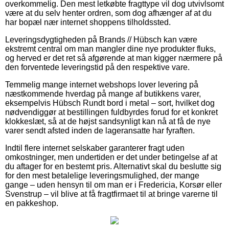
overkommelig. Den mest letkøbte fragttype vil dog utvivlsomt
være at du selv henter ordren, som dog afhænger af at du
har bopæl nær internet shoppens tilholdssted.
Leveringsdygtigheden på Brands // Hübsch kan være
ekstremt central om man mangler dine nye produkter fluks,
og herved er det ret så afgørende at man kigger nærmere på
den forventede leveringstid på den respektive vare.
Temmelig mange internet webshops lover levering på
næstkommende hverdag på mange af butikkens varer,
eksempelvis Hübsch Rundt bord i metal – sort, hvilket dog
nødvendiggør at bestillingen fuldbyrdes forud for et konkret
klokkeslæt, så at de højst sandsynligt kan nå at få de nye
varer sendt afsted inden de lageransatte har fyraften.
Indtil flere internet selskaber garanterer fragt uden
omkostninger, men undertiden er det under betingelse af at
du aftager for en bestemt pris. Alternativt skal du beslutte sig
for den mest betalelige leveringsmulighed, der mange
gange – uden hensyn til om man er i Fredericia, Korsør eller
Svenstrup – vil blive at få fragtfirmaet til at bringe varerne til
en pakkeshop.