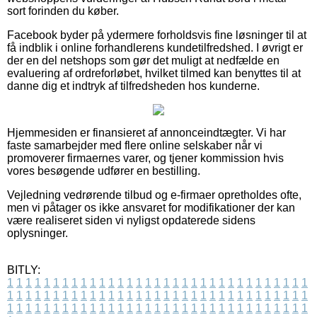
sort forinden du køber.
Facebook byder på ydermere forholdsvis fine løsninger til at
få indblik i online forhandlerens kundetilfredshed. I øvrigt er
der en del netshops som gør det muligt at nedfælde en
evaluering af ordreforløbet, hvilket tilmed kan benyttes til at
danne dig et indtryk af tilfredsheden hos kunderne.
Hjemmesiden er finansieret af annonceindtægter. Vi har
faste samarbejder med flere online selskaber når vi
promoverer firmaernes varer, og tjener kommission hvis
vores besøgende udfører en bestilling.
Vejledning vedrørende tilbud og e-firmaer opretholdes ofte,
men vi påtager os ikke ansvaret for modifikationer der kan
være realiseret siden vi nyligst opdaterede sidens
oplysninger.
BITLY:
1
1
1
1
1
1
1
1
1
1
1
1
1
1
1
1
1
1
1
1
1
1
1
1
1
1
1
1
1
1
1
1
1
1
1
1
1
1
1
1
1
1
1
1
1
1
1
1
1
1
1
1
1
1
1
1
1
1
1
1
1
1
1
1
1
1
1
1
1
1
1
1
1
1
1
1
1
1
1
1
1
1
1
1
1
1
1
1
1
1
1
1
1
1
1
1
1
1
1