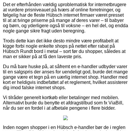
Det er efterhånden vældig uproblematisk for internetbrugere
at vurdere prisniveauet på tværs af online forretninger, og
følgelig har de fleste Hübsch internet firmaer været presset
til at at tvinge priserne på mange af deres varer – til babyer
og børn, og yderligere også til voksne – en hel del, og endda
nogle gange sikre fragt uden beregning.
Trods dette kan det ikke desto mindre være profitabelt at
kigge forbi nogle enkelte shops på nettet efter rabat på
Hübsch Rundt bord i metal – sort før du shopper, således at
man er sikker på at få den laveste pris.
Du må bare huske på, at såfremt en e-handler udbyder varer
til en salgspris der anses for uendeligt god, burde det mange
gange være et tegn på en uærlig internet shop. Handler med
kort er heldigvis indbefattet af et reglement, hvilket assisterer
dig imod falske internet shops.
Vi tilråder generelt kortkøb eller betalinger med mobilen.
Alternativt burde du benytte et afdragstilbud som fx ViaBill,
når du ser en fordel i at afbetale pengene i flere bidder.
Inden nogen shopper i en Hübsch e-handler bør de i reglen