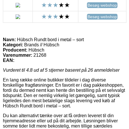
Besøg webshop
Besøg webshop
Navn:
Hübsch Rundt bord i metal – sort
Kategori:
Brands // Hübsch
Producent:
Hübsch
Varenummer:
21268
EAN:
Vurderet til
4.8
ud af 5 stjerner baseret på
26
anmeldelser
En lang række online butikker tildeler i dag diverse
forskellige fragtløsninger. En favorit er i dag pakkeshoppen,
fordi du dermed nemt kan hente din bestilling på et selvvalgt
tidspunkt. Den er nemlig virkelig let gængelig, samt typisk
ligeledes den mest betalelige slags levering ved køb af
Hübsch Rundt bord i metal – sort.
Du kan alternativt tænke over at få ordren leveret til din
hjemmeadresse eller ud på dit arbejde. Løsningen bliver
somme tider lidt mere bekostelig, men tillige særdeles