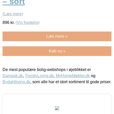
– sort
(Læs mere)
896
kr.
(Vis fragtpris)
Læs mere »
Køb nu »
De mest populære bolig-webshops i øjeblikket er
Damask.dk
,
TrendyLiving.dk
,
MyHomeMøbler.dk
og
Bydahlliving.dk
, som alle har et stort sortiment til gode priser.