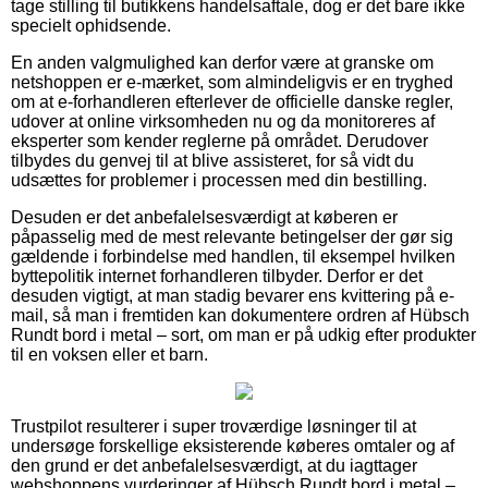
tage stilling til butikkens handelsaftale, dog er det bare ikke
specielt ophidsende.
En anden valgmulighed kan derfor være at granske om
netshoppen er e-mærket, som almindeligvis er en tryghed
om at e-forhandleren efterlever de officielle danske regler,
udover at online virksomheden nu og da monitoreres af
eksperter som kender reglerne på området. Derudover
tilbydes du genvej til at blive assisteret, for så vidt du
udsættes for problemer i processen med din bestilling.
Desuden er det anbefalelsesværdigt at køberen er
påpasselig med de mest relevante betingelser der gør sig
gældende i forbindelse med handlen, til eksempel hvilken
byttepolitik internet forhandleren tilbyder. Derfor er det
desuden vigtigt, at man stadig bevarer ens kvittering på e-
mail, så man i fremtiden kan dokumentere ordren af Hübsch
Rundt bord i metal – sort, om man er på udkig efter produkter
til en voksen eller et barn.
Trustpilot resulterer i super troværdige løsninger til at
undersøge forskellige eksisterende køberes omtaler og af
den grund er det anbefalelsesværdigt, at du iagttager
webshoppens vurderinger af Hübsch Rundt bord i metal –