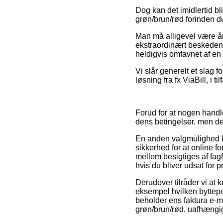
Dog kan det imidlertid bl
grøn/brun/rød forinden d
Man må alligevel være år
ekstraordinært beskeden,
heldigvis omfavnet af en 
Vi slår generelt et slag f
løsning fra fx ViaBill, i 
Forud for at nogen hand
dens betingelser, men d
En anden valgmulighed k
sikkerhed for at online 
mellem besigtiges af fag
hvis du bliver udsat for p
Derudover tilråder vi at 
eksempel hvilken byttepo
beholder ens faktura e-m
grøn/brun/rød, uafhængig 