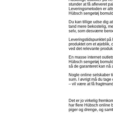
stunder at få afleveret 
Leveringsmetoden er alts
Hübsch sengetøj bomuld 
Du kan tillige udse dig at
tand mere bekostelig, men
selv, som desværre beroe
Leveringstidspunktet på 
produktet om et øjeblik, 
ved det relevante produkt
En masse internet outlet
Hübsch sengetøj bomuld gr
så de garanteret kan nå 
Nogle online selskaber ti
sum. I øvrigt må du tage 
– vil være at få fragtmand
Det er jo virkelig fremko
har flere Hübsch online b
piger og drenge, og samt