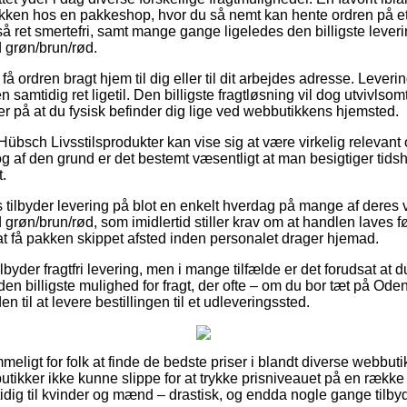
pakken hos en pakkeshop, hvor du så nemt kan hente ordren på et 
å ret smertefri, samt mange gange ligeledes den billigste lever
grøn/brun/rød.
 få ordren bragt hjem til dig eller til dit arbejdes adresse. Leve
 samtidig ret ligetil. Den billigste fragtløsning vil dog utvivlso
r på at du fysisk befinder dig lige ved webbutikkens hjemsted.
Hübsch Livsstilsprodukter kan vise sig at være virkelig releva
og af den grund er det bestemt væsentligt at man besigtiger tidsh
.
s tilbyder levering på blot en enkelt hverdag på mange af dere
øn/brun/rød, som imidlertid stiller krav om at handlen laves fø
at få pakken skippet afsted inden personalet drager hjemad.
lbyder fragtfri levering, men i mange tilfælde er det forudsat at d
den billigste mulighed for fragt, der ofte – om du bor tæt på Ode
en til at levere bestillingen til et udleveringssted.
mmeligt for folk at finde de bedste priser i blandt diverse webbut
utikker ikke kunne slippe for at trykke prisniveauet på en række 
idig til kvinder og mænd – drastisk, og endda nogle gange tilby