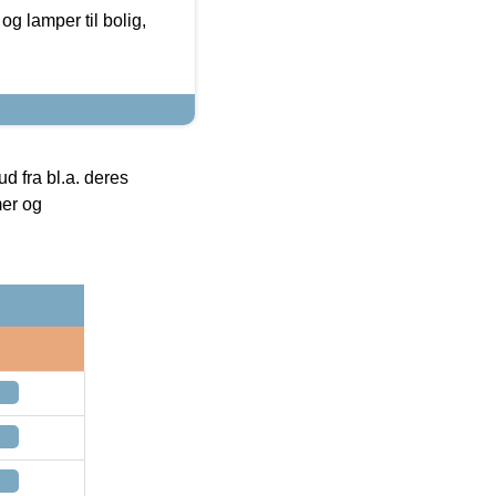
g lamper til bolig,
 fra bl.a. deres
mer og