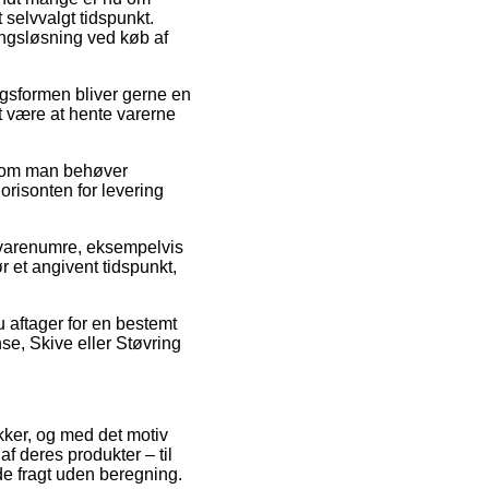
selvvalgt tidspunkt.
ingsløsning ved køb af
ringsformen bliver gerne en
mt være at hente varerne
nt om man behøver
orisonten for levering
s varenumre, eksempelvis
r et angivent tidspunkt,
u aftager for en bestemt
nse, Skive eller Støvring
ikker, og med det motiv
af deres produkter – til
de fragt uden beregning.