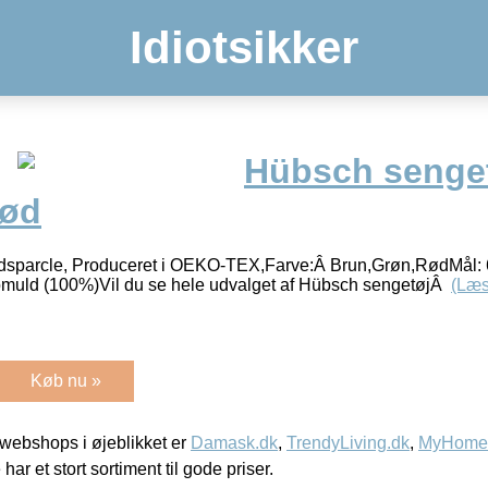
Idiotsikker
Hübsch senge
rød
dsparcle, Produceret i OEKO-TEX,Farve:Â Brun,Grøn,RødMål:
muld (100%)Vil du se hele udvalget af Hübsch sengetøjÂ
(Læs
Køb nu »
webshops i øjeblikket er
Damask.dk
,
TrendyLiving.dk
,
MyHomeM
 har et stort sortiment til gode priser.