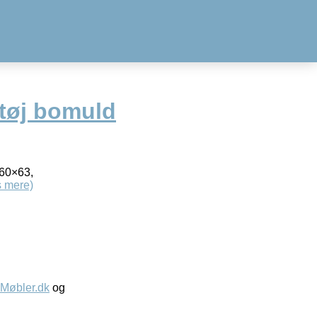
tøj bomuld
 60×63,
 mere)
øbler.dk
og