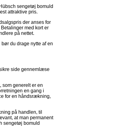
 på Hübsch sengetøj bomuld
t attraktive pris.
dsalgspris der anses for
 Betalinger med kort er
ndlere på nettet.
d bør du drage nytte af en
n sikre side gennemlæse
 som generelt er en
orretningen en gang i
ce for en håndsrækning,
ning på handlen, til
elevant, at man permanent
sch sengetøj bomuld