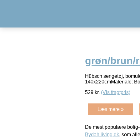
grøn/brun/
Hübsch sengetøj, bomul
140x220cmMateriale: Bo
529
kr.
(Vis fragtpris)
Læs mere »
De mest populære bolig-
Bydahlliving.dk
, som alle