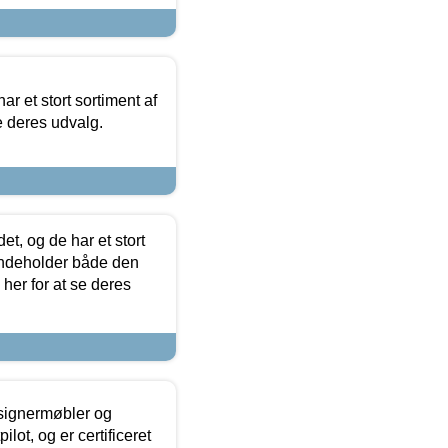
ar et stort sortiment af
e deres udvalg.
t, og de har et stort
 indeholder både den
 her for at se deres
esignermøbler og
lot, og er certificeret