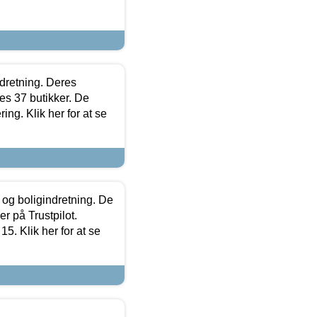
ndretning. Deres
s 37 butikker. De
ing. Klik her for at se
 og boligindretning. De
r på Trustpilot.
5. Klik her for at se