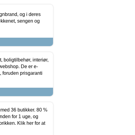
nbrand, og i deres
køkkenet, sengen og
boligtilbehør, interiør,
 webshop. De er e-
 foruden prisgaranti
ed 36 butikker. 80 %
nden for 1 uge, og
ikken. Klik her for at