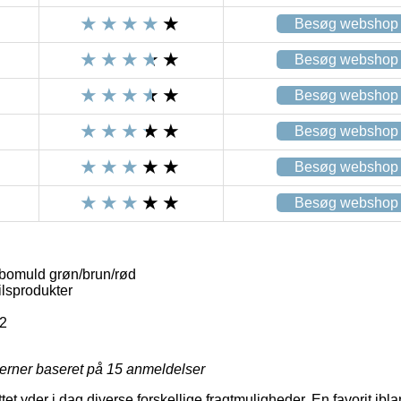
Besøg webshop
Besøg webshop
Besøg webshop
Besøg webshop
Besøg webshop
Besøg webshop
bomuld grøn/brun/rød
lsprodukter
2
jerner baseret på
15
anmeldelser
ttet yder i dag diverse forskellige fragtmuligheder. En favorit i