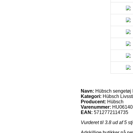
Navn:
Hübsch sengetøj 
Kategori:
Hübsch Livssti
Producent:
Hübsch
Varenummer:
HU06140
EAN:
5712772114735
Vurderet til
3.8
ud af 5 st
Adskillige butikker på ne