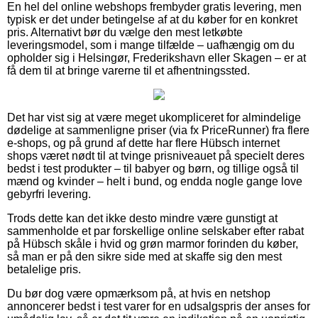
En hel del online webshops frembyder gratis levering, men
typisk er det under betingelse af at du køber for en konkret
pris. Alternativt bør du vælge den mest letkøbte
leveringsmodel, som i mange tilfælde – uafhængig om du
opholder sig i Helsingør, Frederikshavn eller Skagen – er at
få dem til at bringe varerne til et afhentningssted.
Det har vist sig at være meget ukompliceret for almindelige
dødelige at sammenligne priser (via fx PriceRunner) fra flere
e-shops, og på grund af dette har flere Hübsch internet
shops været nødt til at tvinge prisniveauet på specielt deres
bedst i test produkter – til babyer og børn, og tillige også til
mænd og kvinder – helt i bund, og endda nogle gange love
gebyrfri levering.
Trods dette kan det ikke desto mindre være gunstigt at
sammenholde et par forskellige online selskaber efter rabat
på Hübsch skåle i hvid og grøn marmor forinden du køber,
så man er på den sikre side med at skaffe sig den mest
betalelige pris.
Du bør dog være opmærksom på, at hvis en netshop
annoncerer bedst i test varer for en udsalgspris der anses for