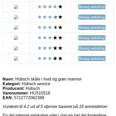
Besøg webshop
Besøg webshop
Besøg webshop
Besøg webshop
Besøg webshop
Besøg webshop
Navn:
Hübsch skåle i hvid og grøn marmor
Kategori:
Hübsch service
Producent:
Hübsch
Varenummer:
HU510516
EAN:
5712772062388
Vurderet til
4.2
ud af 5 stjerner baseret på
18
anmeldelser
En del internet selskaber yder i dag en hel del forskellige