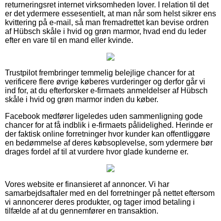
returneringsret internet virksomheden lover. I relation til det
er det ydermere essesentielt, at man når som helst sikrer ens
kvittering på e-mail, så man fremadrettet kan bevise ordren
af Hübsch skåle i hvid og grøn marmor, hvad end du leder
efter en vare til en mand eller kvinde.
Trustpilot frembringer temmelig belejlige chancer for at
verificere flere øvrige køberes vurderinger og derfor går vi
ind for, at du efterforsker e-firmaets anmeldelser af Hübsch
skåle i hvid og grøn marmor inden du køber.
Facebook medfører ligeledes uden sammenligning gode
chancer for at få indblik i e-firmaets pålidelighed. Herinde er
der faktisk online forretninger hvor kunder kan offentliggøre
en bedømmelse af deres købsoplevelse, som ydermere bør
drages fordel af til at vurdere hvor glade kunderne er.
Vores website er finansieret af annoncer. Vi har
samarbejdsaftaler med en del forretninger på nettet eftersom
vi annoncerer deres produkter, og tager imod betaling i
tilfælde af at du gennemfører en transaktion.