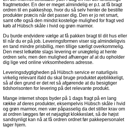
fragtmetoder. En der er meget almindelig er p.t. at få bragt
ordren til en pakkeshop, hvor du så selv henter de bestilte
produkter præcis når det passer dig. Den er jo ret smart,
samt ofte også den mindst kostelige mulighed for fragt ved
køb af Hübsch skåle i hvid og grøn marmor.
Du burde endvidere vælge at få pakken bragt til dit hus eller
til når du er på job. Leveringsformen viser sig almindeligvis
en tand mindre prisbillig, men tillige særligt overkommelig.
Den mest letkøbte slags levering er unægtelig at hente
ordren selv, men den mulighed afhænger af at du opholder
dig lige ved online virksomhedens adresse.
Leveringsdygtigheden på Hübsch service er naturligvis
virkelig relevant ifald du skal bruge produktet øjeblikkeligt,
så af den grund er det ret så afgørende at du besigtiger
tidshorisonten for levering på det relevante produkt.
Mange internet shops byder på 1 dags fragt på en lang
række af deres produkter, eksempelvis Hübsch skåle i hvid
og grøn marmor, men vær påpasselig da det stiller krav om
at ordren lægges før et nøjagtigt klokkeslæt, så de højst
sandsynligt kan nå at få ordren ordnet før pakkepersonalet
tager hjem.