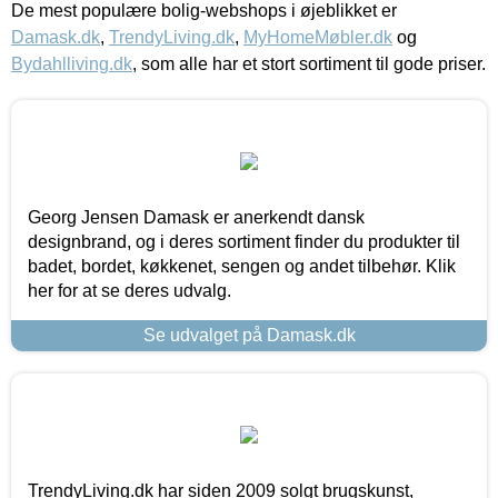
De mest populære bolig-webshops i øjeblikket er
Damask.dk
,
TrendyLiving.dk
,
MyHomeMøbler.dk
og
Bydahlliving.dk
, som alle har et stort sortiment til gode priser.
Georg Jensen Damask er anerkendt dansk
designbrand, og i deres sortiment finder du produkter til
badet, bordet, køkkenet, sengen og andet tilbehør. Klik
her for at se deres udvalg.
Se udvalget på Damask.dk
TrendyLiving.dk har siden 2009 solgt brugskunst,