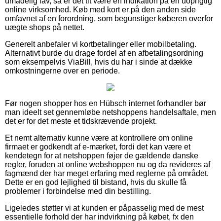
umådelig lav, så er det tit være en indikation på en uoprigtig
online virksomhed. Køb med kort er på den anden side
omfavnet af en forordning, som begunstiger køberen overfor
uægte shops på nettet.
Generelt anbefaler vi kortbetalinger eller mobilbetaling.
Alternativt burde du drage fordel af en afbetalingsordning
som eksempelvis ViaBill, hvis du har i sinde at dække
omkostningerne over en periode.
Før nogen shopper hos en Hübsch internet forhandler bør
man ideelt set gennemløbe netshoppens handelsaftale, men
det er for det meste et tidskrævende projekt.
Et nemt alternativ kunne være at kontrollere om online
firmaet er godkendt af e-mærket, fordi det kan være et
kendetegn for at netshoppen føjer de gældende danske
regler, foruden at online webshoppen nu og da revideres af
fagmænd der har meget erfaring med reglerne på området.
Dette er en god lejlighed til bistand, hvis du skulle få
problemer i forbindelse med din bestilling.
Ligeledes støtter vi at kunden er påpasselig med de mest
essentielle forhold der har indvirkning på købet, fx den