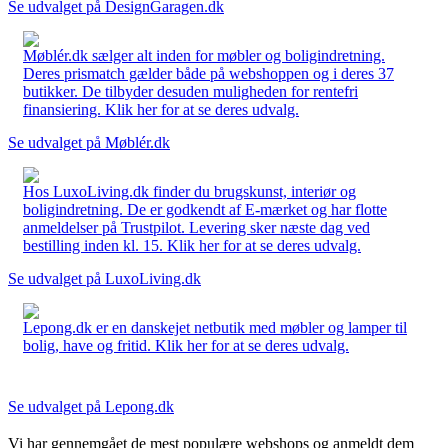
Se udvalget på DesignGaragen.dk
Møblér.dk sælger alt inden for møbler og boligindretning.
Deres prismatch gælder både på webshoppen og i deres 37
butikker. De tilbyder desuden muligheden for rentefri
finansiering. Klik her for at se deres udvalg.
Se udvalget på Møblér.dk
Hos LuxoLiving.dk finder du brugskunst, interiør og
boligindretning. De er godkendt af E-mærket og har flotte
anmeldelser på Trustpilot. Levering sker næste dag ved
bestilling inden kl. 15. Klik her for at se deres udvalg.
Se udvalget på LuxoLiving.dk
Lepong.dk er en danskejet netbutik med møbler og lamper til
bolig, have og fritid. Klik her for at se deres udvalg.
Se udvalget på Lepong.dk
Vi har gennemgået de mest populære webshops og anmeldt dem