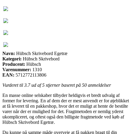
Navn:
Hübsch Skrivebord Egetræ
Kategori:
Hübsch Skrivebord
Producent:
Hübsch
Varenummer:
1310
EAN:
5712772113806
Vurderet til
3.7
ud af 5 stjerner baseret på
50
anmeldelser
En masse online selskaber tilbyder heldigvis et bredt udvalg af
former for levering. En af dem der er mest anvendt er for øjeblikket
at få leveret til en pakkeshop, hvor det er muligt at hente de bestilte
varer når der er mulighed for det. Fragtmetoden er nemlig yderst
ukompliceret, og oftest også den billigste fragtmetode ved køb af
Hübsch Skrivebord Egetræ.
Du kunne på samme måde overveje at få pakken bragt til din