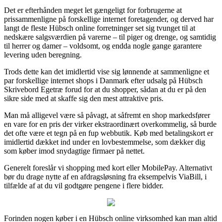
Det er efterhånden meget let gængeligt for forbrugerne at
prissammenligne på forskellige internet foretagender, og derved har
langt de fleste Hübsch online forretninger set sig tvunget til at
nedskære salgsværdien på varerne – til piger og drenge, og samtidig
til herrer og damer – voldsomt, og endda nogle gange garantere
levering uden beregning.
Trods dette kan det imidlertid vise sig lønnende at sammenligne et
par forskellige internet shops i Danmark efter udsalg på Hübsch
Skrivebord Egetræ forud for at du shopper, sådan at du er på den
sikre side med at skaffe sig den mest attraktive pris.
Man må alligevel være så påvagt, at såfremt en shop markedsfører
en vare for en pris der virker ekstraordinært overkommelig, så burde
det ofte være et tegn på en fup webbutik. Køb med betalingskort er
imidlertid dækket ind under en lovbestemmelse, som dækker dig
som køber imod snydagtige firmaer på nettet.
Generelt foreslår vi shopping med kort eller MobilePay. Alternativt
bør du drage nytte af en afdragsløsning fra eksempelvis ViaBill, i
tilfælde af at du vil godtgøre pengene i flere bidder.
Forinden nogen køber i en Hübsch online virksomhed kan man altid