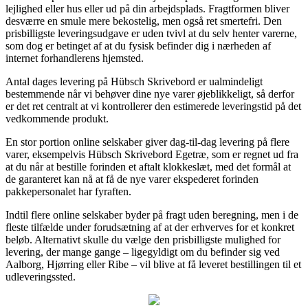
lejlighed eller hus eller ud på din arbejdsplads. Fragtformen bliver
desværre en smule mere bekostelig, men også ret smertefri. Den
prisbilligste leveringsudgave er uden tvivl at du selv henter varerne,
som dog er betinget af at du fysisk befinder dig i nærheden af
internet forhandlerens hjemsted.
Antal dages levering på Hübsch Skrivebord er ualmindeligt
bestemmende når vi behøver dine nye varer øjeblikkeligt, så derfor
er det ret centralt at vi kontrollerer den estimerede leveringstid på det
vedkommende produkt.
En stor portion online selskaber giver dag-til-dag levering på flere
varer, eksempelvis Hübsch Skrivebord Egetræ, som er regnet ud fra
at du når at bestille forinden et aftalt klokkeslæt, med det formål at
de garanteret kan nå at få de nye varer ekspederet forinden
pakkepersonalet har fyraften.
Indtil flere online selskaber byder på fragt uden beregning, men i de
fleste tilfælde under forudsætning af at der erhverves for et konkret
beløb. Alternativt skulle du vælge den prisbilligste mulighed for
levering, der mange gange – ligegyldigt om du befinder sig ved
Aalborg, Hjørring eller Ribe – vil blive at få leveret bestillingen til et
udleveringssted.