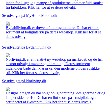
inden for 1 uge, og mange af produkterne kommer fuld samlet
fra fabrikken. Klik her for at se deres udvalg.
Se udvalget på MyHomeMøbler.dk
Bydahlliving.dk er drevet af mor og to døtre. De har et stort
sortiment af boliginteriør på deres webshop. Klik her for at se
deres udvalg.
Se udvalget på Bydahlliving.dk
Norliving.dk er en relativt ny webshop på markedet, og de har
et stort udvalg i møbler og indretning. Deres sortiment
indeholder både den klassiske, den moderne og den rustikke
stil. Klik her for at se deres udvalg.
Se udvalget på Norliving.dk
DesignGaragen.dk har solgt boligindretning, designermøbler og
lamper siden 2010. De har en flot score på Trustpilot, og er
certificeret af E-mærket. Klik her for at se deres udvalg.