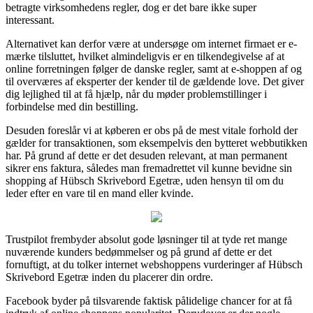
betragte virksomhedens regler, dog er det bare ikke super
interessant.
Alternativet kan derfor være at undersøge om internet firmaet er e-
mærke tilsluttet, hvilket almindeligvis er en tilkendegivelse af at
online forretningen følger de danske regler, samt at e-shoppen af og
til overværes af eksperter der kender til de gældende love. Det giver
dig lejlighed til at få hjælp, når du møder problemstillinger i
forbindelse med din bestilling.
Desuden foreslår vi at køberen er obs på de mest vitale forhold der
gælder for transaktionen, som eksempelvis den bytteret webbutikken
har. På grund af dette er det desuden relevant, at man permanent
sikrer ens faktura, således man fremadrettet vil kunne bevidne sin
shopping af Hübsch Skrivebord Egetræ, uden hensyn til om du
leder efter en vare til en mand eller kvinde.
Trustpilot frembyder absolut gode løsninger til at tyde ret mange
nuværende kunders bedømmelser og på grund af dette er det
fornuftigt, at du tolker internet webshoppens vurderinger af Hübsch
Skrivebord Egetræ inden du placerer din ordre.
Facebook byder på tilsvarende faktisk pålidelige chancer for at få