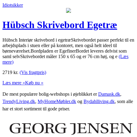
Idiotsikker
Hübsch Skrivebord Egetræ
Hübsch Interiør skrivebord i egetræSkrivebordet passer perfekt til en
arbejdsplads i stuen eller på kontoret, men også helt ideel til
børneværelset.Bordpladen er EgefinerBordet leveres delvist som
saml selvSkrivebordet måler 150 x 65 og er 76 cm høj, og e
(Læs
mere)
2719
kr.
(Vis fragtpris)
Læs mere »
Køb nu »
De mest populære bolig-webshops i øjeblikket er
Damask.dk
,
TrendyLiving.dk
,
MyHomeMøbler.dk
og
Bydahlliving.dk
, som alle
har et stort sortiment til gode priser.