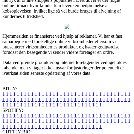
indtryk af online shoppens popularitet. Derudover er der nogle
online firmaer hvor kunder kan levere en bedømmelse af
købsoplevelsen, hvilket lige så vel burde bruges til afvejning af
kundernes tilfredshed.
Hjemmesiden er finansieret ved hjælp af reklamer. Vi har et fast
samarbejde med forskellige online virksomheder eftersom vi
præsenterer virksomhedernes produkter, og høster godtgørelse
forudsat den besøgende vi sender videre foretager en ordre.
Data vedrørende produkter og internet foretagender vedligeholdes
løbende, men vi tager ikke ansvar for justeringer der potentielt er
iværksat siden seneste opdatering af vores data.
BITLY:
1
1
1
1
1
1
1
1
1
1
1
1
1
1
1
1
1
1
1
1
1
1
1
1
1
1
1
1
1
1
1
1
1
1
1
1
1
1
1
1
1
1
1
1
1
1
1
1
1
1
1
1
1
1
1
1
1
1
1
1
1
1
1
1
1
1
1
1
1
1
1
1
1
1
1
1
1
1
1
1
1
1
1
1
1
1
1
1
1
1
1
1
1
1
1
1
1
1
1
1
SPOTIFY:
1
1
1
1
1
1
1
1
1
1
1
1
1
1
1
1
1
1
1
1
1
1
1
1
1
1
1
1
1
1
1
1
1
1
1
1
1
1
1
1
1
1
1
1
1
1
1
1
1
1
1
1
1
1
1
1
1
1
1
1
1
1
1
1
1
1
1
1
1
1
1
1
1
1
1
1
1
1
1
1
1
1
1
1
1
1
1
1
1
1
1
1
1
1
1
1
1
1
1
1
CUTTLY BIO: