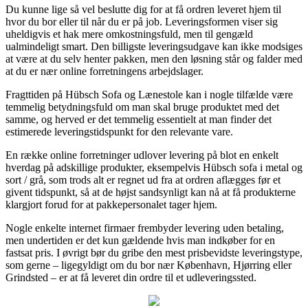
Du kunne lige så vel beslutte dig for at få ordren leveret hjem til
hvor du bor eller til når du er på job. Leveringsformen viser sig
uheldigvis et hak mere omkostningsfuld, men til gengæld
ualmindeligt smart. Den billigste leveringsudgave kan ikke modsiges
at være at du selv henter pakken, men den løsning står og falder med
at du er nær online forretningens arbejdslager.
Fragttiden på Hübsch Sofa og Lænestole kan i nogle tilfælde være
temmelig betydningsfuld om man skal bruge produktet med det
samme, og herved er det temmelig essentielt at man finder det
estimerede leveringstidspunkt for den relevante vare.
En række online forretninger udlover levering på blot en enkelt
hverdag på adskillige produkter, eksempelvis Hübsch sofa i metal og
sort / grå, som trods alt er regnet ud fra at ordren aflægges før et
givent tidspunkt, så at de højst sandsynligt kan nå at få produkterne
klargjort forud for at pakkepersonalet tager hjem.
Nogle enkelte internet firmaer frembyder levering uden betaling,
men undertiden er det kun gældende hvis man indkøber for en
fastsat pris. I øvrigt bør du gribe den mest prisbevidste leveringstype,
som gerne – ligegyldigt om du bor nær København, Hjørring eller
Grindsted – er at få leveret din ordre til et udleveringssted.