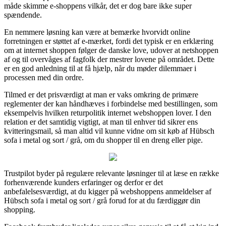
måde skimme e-shoppens vilkår, det er dog bare ikke super
spændende.
En nemmere løsning kan være at bemærke hvorvidt online
forretningen er støttet af e-mærket, fordi det typisk er en erklæring
om at internet shoppen følger de danske love, udover at netshoppen
af og til overvåges af fagfolk der mestrer lovene på området. Dette
er en god anledning til at få hjælp, når du møder dilemmaer i
processen med din ordre.
Tilmed er det prisværdigt at man er vaks omkring de primære
reglementer der kan håndhæves i forbindelse med bestillingen, som
eksempelvis hvilken returpolitik internet webshoppen lover. I den
relation er det samtidig vigtigt, at man til enhver tid sikrer ens
kvitteringsmail, så man altid vil kunne vidne om sit køb af Hübsch
sofa i metal og sort / grå, om du shopper til en dreng eller pige.
Trustpilot byder på regulære relevante løsninger til at læse en række
forhenværende kunders erfaringer og derfor er det
anbefalelsesværdigt, at du kigger på webshoppens anmeldelser af
Hübsch sofa i metal og sort / grå forud for at du færdiggør din
shopping.