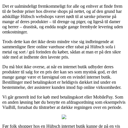
Det er ualmindeligt fremkommeligt for alle og enhver at finde frem
til de bedste priser hos diverse shops på nettet, og af den grund har
adskillige Hübsch webshops været nødt til at sænke priserne på
mange af deres produkter – til drenge og piger, og ligeså til damer
og herrer – drastisk, og endda nogle gange frembyde levering uden
omkostninger.
Trods dette kan det ikke desto mindre vise sig indbringende at
sammenligne flere online varehuse efter rabat på Hübsch sofa i
metal og sort / grå forinden du køber, sådan at man er på den sikre
side med at indhente den laveste pris.
Du må blot ikke overse, at når en internet butik udbyder deres
produkter til salg for en pris der kan ses som mystisk god, er det
mange gange være et faresignal om en svindel internet butik.
Bestillinger med betalingskort er heldigvis dækket ind under en
bestemmelse, der assisterer kunden imod fup online virksomheder.
Vi går generelt ind for køb med betalingskort eller MobilePay. Som
en anden løsning bør du benytte en afdragsordning som eksempelvis
ViaBill, forudsat du tilstræber at dække regningen over en periode.
Før folk shopper hos en Hübsch internet butik kunne de på en vis