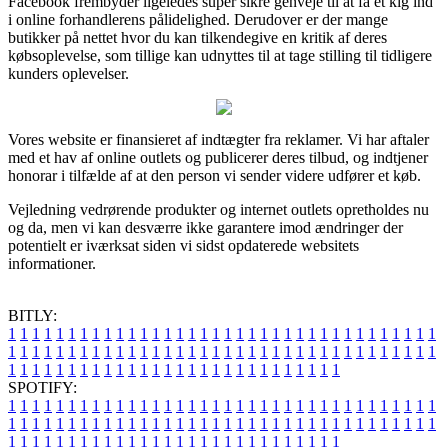
Facebook frembyder ligeledes super sikre genveje til at få et kig ind
i online forhandlerens pålidelighed. Derudover er der mange
butikker på nettet hvor du kan tilkendegive en kritik af deres
købsoplevelse, som tillige kan udnyttes til at tage stilling til tidligere
kunders oplevelser.
Vores website er finansieret af indtægter fra reklamer. Vi har aftaler
med et hav af online outlets og publicerer deres tilbud, og indtjener
honorar i tilfælde af at den person vi sender videre udfører et køb.
Vejledning vedrørende produkter og internet outlets opretholdes nu
og da, men vi kan desværre ikke garantere imod ændringer der
potentielt er iværksat siden vi sidst opdaterede websitets
informationer.
BITLY:
1
1
1
1
1
1
1
1
1
1
1
1
1
1
1
1
1
1
1
1
1
1
1
1
1
1
1
1
1
1
1
1
1
1
1
1
1
1
1
1
1
1
1
1
1
1
1
1
1
1
1
1
1
1
1
1
1
1
1
1
1
1
1
1
1
1
1
1
1
1
1
1
1
1
1
1
1
1
1
1
1
1
1
1
1
1
1
1
1
1
1
1
1
1
1
1
1
1
1
1
SPOTIFY:
1
1
1
1
1
1
1
1
1
1
1
1
1
1
1
1
1
1
1
1
1
1
1
1
1
1
1
1
1
1
1
1
1
1
1
1
1
1
1
1
1
1
1
1
1
1
1
1
1
1
1
1
1
1
1
1
1
1
1
1
1
1
1
1
1
1
1
1
1
1
1
1
1
1
1
1
1
1
1
1
1
1
1
1
1
1
1
1
1
1
1
1
1
1
1
1
1
1
1
1