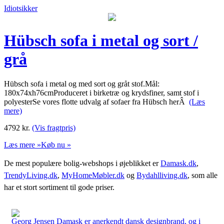
Idiotsikker
Hübsch sofa i metal og sort /
grå
Hübsch sofa i metal og med sort og gråt stof.Mål:
180x74xh76cmProduceret i birketræ og krydsfiner, samt stof i
polyesterSe vores flotte udvalg af sofaer fra Hübsch herÂ
(Læs
mere)
4792
kr.
(Vis fragtpris)
Læs mere »
Køb nu »
De mest populære bolig-webshops i øjeblikket er
Damask.dk
,
TrendyLiving.dk
,
MyHomeMøbler.dk
og
Bydahlliving.dk
, som alle
har et stort sortiment til gode priser.
Georg Jensen Damask er anerkendt dansk designbrand, og i