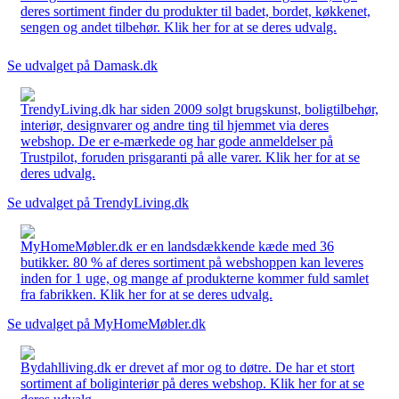
deres sortiment finder du produkter til badet, bordet, køkkenet,
sengen og andet tilbehør. Klik her for at se deres udvalg.
Se udvalget på Damask.dk
TrendyLiving.dk har siden 2009 solgt brugskunst, boligtilbehør,
interiør, designvarer og andre ting til hjemmet via deres
webshop. De er e-mærkede og har gode anmeldelser på
Trustpilot, foruden prisgaranti på alle varer. Klik her for at se
deres udvalg.
Se udvalget på TrendyLiving.dk
MyHomeMøbler.dk er en landsdækkende kæde med 36
butikker. 80 % af deres sortiment på webshoppen kan leveres
inden for 1 uge, og mange af produkterne kommer fuld samlet
fra fabrikken. Klik her for at se deres udvalg.
Se udvalget på MyHomeMøbler.dk
Bydahlliving.dk er drevet af mor og to døtre. De har et stort
sortiment af boliginteriør på deres webshop. Klik her for at se