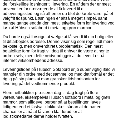
del forskellige løsninger til levering. En af dem der er mest
anvendt er for nærværende at få leveret til et
udleveringssted, og så afhenter du blot de købte varer på et
valgfrit tidspunkt. Løsningen er altså meget simpel, samt
mange gange endda den mest letkøbte form for levering ved
køb af Hübsch sofabord i metal og grøn marmor.
Du burde også forsøge at vælge at få sendt til din bolig eller
til dit arbejdes adresse. Denne viser sig som regel lidt mere
bekostelig, men omvendt ret uproblematisk. Den mest
betalelige form for fragt vil dog til enhver tid være at hente
ordren selv, men dette nødvendiggør at du lever tæt på
internet virksomhedens adresse.
Leveringstiden på Hübsch Sofabord er jo super vigtig ifald vi
mangler din ordre med det samme, og med det formål er det
rigtig på sin plads at man gransker tidshorisonten for
levering på det vedkommende produkt.
Flere netbutikker præsterer dag-til-dag fragt på flere
varenumre, eksempelvis Hübsch sofabord i metal og grøn
marmor, som alligevel beroer på at bestillingen laves
tidligere end et fastsat klokkeslæt, sådan at de har en
chance for at nå at få varen klar forud for at
logistikmedarbejderne holder fyraften.