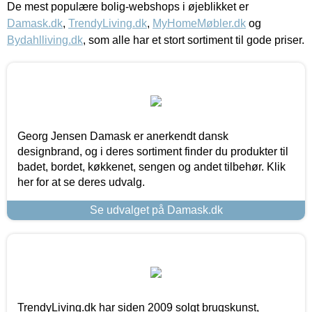
De mest populære bolig-webshops i øjeblikket er
Damask.dk
,
TrendyLiving.dk
,
MyHomeMøbler.dk
og
Bydahlliving.dk
, som alle har et stort sortiment til gode priser.
Georg Jensen Damask er anerkendt dansk
designbrand, og i deres sortiment finder du produkter til
badet, bordet, køkkenet, sengen og andet tilbehør. Klik
her for at se deres udvalg.
Se udvalget på Damask.dk
TrendyLiving.dk har siden 2009 solgt brugskunst,