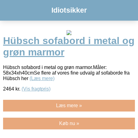
Idiotsikker
Hübsch sofabord i metal og
grøn marmor
Hübsch sofabord i metal og grøn marmor.Måler:
58x34xh40cmSe flere af vores fine udvalg af sofaborde fra
Hübsch her
(Læs mere)
2464
kr.
(Vis fragtpris)
Læs mere »
Køb nu »