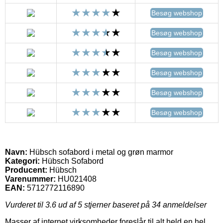
Besøg webshop
Besøg webshop
Besøg webshop
Besøg webshop
Besøg webshop
Besøg webshop
Navn:
Hübsch sofabord i metal og grøn marmor
Kategori:
Hübsch Sofabord
Producent:
Hübsch
Varenummer:
HU021408
EAN:
5712772116890
Vurderet til
3.6
ud af 5 stjerner baseret på
34
anmeldelser
Masser af internet virksomheder foreslår til alt held en hel