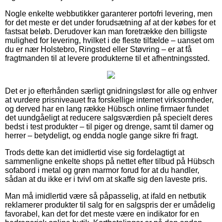
Nogle enkelte webbutikker garanterer portofri levering, men
for det meste er det under forudsætning af at der købes for et
fastsat beløb. Derudover kan man foretrække den billigste
mulighed for levering, hvilket i de fleste tilfælde – uanset om
du er nær Holstebro, Ringsted eller Støvring – er at få
fragtmanden til at levere produkterne til et afhentningssted.
Det er jo efterhånden særligt gnidningsløst for alle og enhver
at vurdere prisniveauet fra forskellige internet virksomheder,
og derved har en lang række Hübsch online firmaer fundet
det uundgåeligt at reducere salgsværdien på specielt deres
bedst i test produkter – til piger og drenge, samt til damer og
herrer – betydeligt, og endda nogle gange sikre fri fragt.
Trods dette kan det imidlertid vise sig fordelagtigt at
sammenligne enkelte shops på nettet efter tilbud på Hübsch
sofabord i metal og grøn marmor forud for at du handler,
sådan at du ikke er i tvivl om at skaffe sig den laveste pris.
Man må imidlertid være så påpasselig, at ifald en netbutik
reklamerer produkter til salg for en salgspris der er umådelig
favorabel, kan det for det meste være en indikator for en