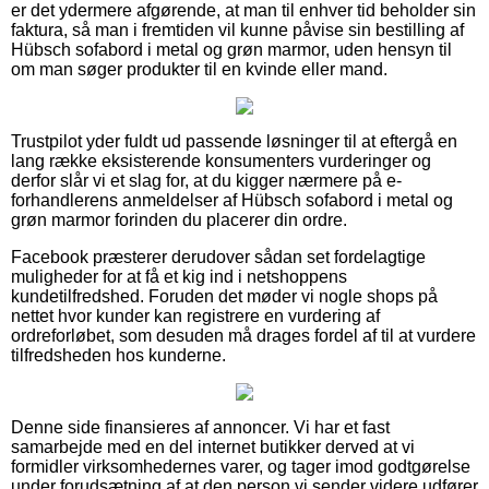
er det ydermere afgørende, at man til enhver tid beholder sin
faktura, så man i fremtiden vil kunne påvise sin bestilling af
Hübsch sofabord i metal og grøn marmor, uden hensyn til
om man søger produkter til en kvinde eller mand.
Trustpilot yder fuldt ud passende løsninger til at eftergå en
lang række eksisterende konsumenters vurderinger og
derfor slår vi et slag for, at du kigger nærmere på e-
forhandlerens anmeldelser af Hübsch sofabord i metal og
grøn marmor forinden du placerer din ordre.
Facebook præsterer derudover sådan set fordelagtige
muligheder for at få et kig ind i netshoppens
kundetilfredshed. Foruden det møder vi nogle shops på
nettet hvor kunder kan registrere en vurdering af
ordreforløbet, som desuden må drages fordel af til at vurdere
tilfredsheden hos kunderne.
Denne side finansieres af annoncer. Vi har et fast
samarbejde med en del internet butikker derved at vi
formidler virksomhedernes varer, og tager imod godtgørelse
under forudsætning af at den person vi sender videre udfører