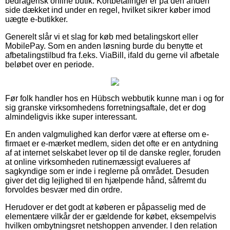
bedragerisk online butik. Kortbetalinger er på den anden
side dækket ind under en regel, hvilket sikrer køber imod
uægte e-butikker.
Generelt slår vi et slag for køb med betalingskort eller
MobilePay. Som en anden løsning burde du benytte et
afbetalingstilbud fra f.eks. ViaBill, ifald du gerne vil afbetale
beløbet over en periode.
Før folk handler hos en Hübsch webbutik kunne man i og for
sig granske virksomhedens forretningsaftale, det er dog
almindeligvis ikke super interessant.
En anden valgmulighed kan derfor være at efterse om e-
firmaet er e-mærket medlem, siden det ofte er en antydning
af at internet selskabet lever op til de danske regler, foruden
at online virksomheden rutinemæssigt evalueres af
sagkyndige som er inde i reglerne på området. Desuden
giver det dig lejlighed til en hjælpende hånd, såfremt du
forvoldes besvær med din ordre.
Herudover er det godt at køberen er påpasselig med de
elementære vilkår der er gældende for købet, eksempelvis
hvilken ombytningsret netshoppen anvender. I den relation